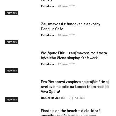
tvorby
Redakcia
-
20. júna 2026
Novinky
Zaujímavosti z fungovania a tvorby
Penguin Cafe
Redakcia
-
18. júna 2026
Novinky
Wolfgang Flür – zaujímavosti zo života
bývalého člena skupiny Kraftwerk
Redakcia
-
12. júna 2026
Novinky
Eva Pieronová zaspieva najkrajšie árie aj
svetové melódie na koncertnom recitáli
Viva Opera!
Daniel Hevier ml.
-
2. júna 2026
Novinky
Einstein on the beach – dielo, ktoré
zmenilo tradičné vnímanie opery