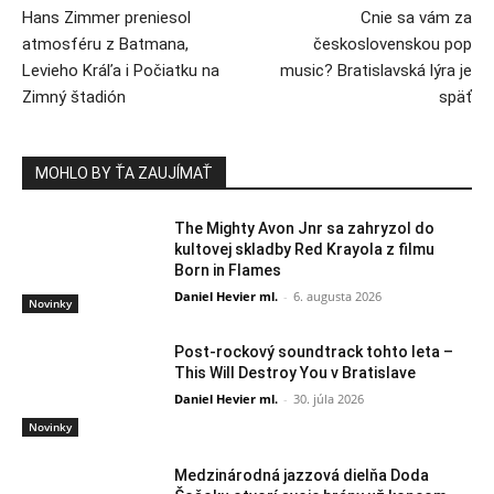
Hans Zimmer preniesol
Cnie sa vám za
atmosféru z Batmana,
československou pop
Levieho Kráľa i Počiatku na
music? Bratislavská lýra je
Zimný štadión
späť
MOHLO BY ŤA ZAUJÍMAŤ
The Mighty Avon Jnr sa zahryzol do
kultovej skladby Red Krayola z filmu
Born in Flames
Daniel Hevier ml.
-
6. augusta 2026
Novinky
Post-rockový soundtrack tohto leta –
This Will Destroy You v Bratislave
Daniel Hevier ml.
-
30. júla 2026
Novinky
Medzinárodná jazzová dielňa Doda