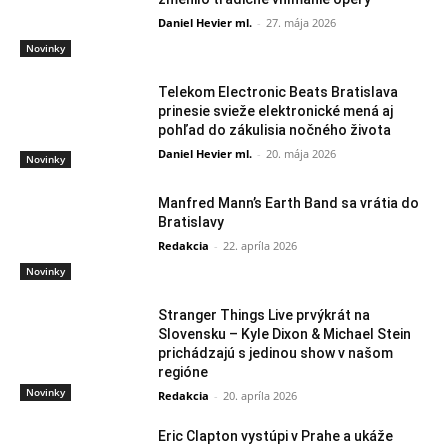
Daniel Hevier ml.
-
27. mája 2026
Novinky
Telekom Electronic Beats Bratislava
prinesie svieže elektronické mená aj
pohľad do zákulisia nočného života
Daniel Hevier ml.
-
20. mája 2026
Novinky
Manfred Mann’s Earth Band sa vrátia do
Bratislavy
Redakcia
-
22. apríla 2026
Novinky
Stranger Things Live prvýkrát na
Slovensku – Kyle Dixon & Michael Stein
prichádzajú s jedinou show v našom
regióne
Novinky
Redakcia
-
20. apríla 2026
Eric Clapton vystúpi v Prahe a ukáže