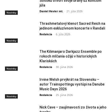
Šošoku otvorí svoje brány už koncom
júla
Daniel Hevier ml.
-
21. júla 2026
Novinky
Thrashmetalový klenot Sacred Reich na
jedinom exkluzívnom koncerte v Randali
Redakcia
-
6. júla 2026
Novinky
The Kilimanjaro Darkjazz Ensemble po
rokoch mlčania ožijú v historických
Klariskách
Redakcia
-
30. júna 2026
Novinky
Irvine Welsh prvýkrát na Slovensku –
autor Trainspottingu vystúpi na Danube
Music Days 2026
Redakcia
-
25. júna 2026
Novinky
Nick Cave – zaujímavosti zo života a jeho