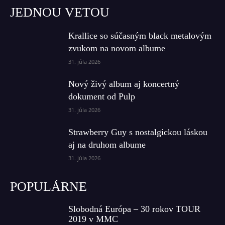
JEDNOU VETOU
Krallice so súčasným black metalovým
zvukom na novom albume
31. júla 2026
Nový živý album aj koncertný
dokument od Pulp
31. júla 2026
Strawberry Guy s nostalgickou láskou
aj na druhom albume
31. júla 2026
POPULÁRNE
Slobodná Európa – 30 rokov TOUR
2019 v MMC