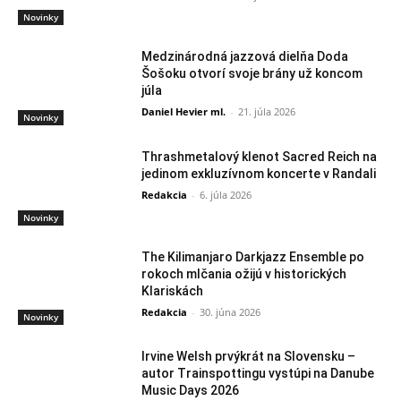
Novinky
Medzinárodná jazzová dielňa Doda
Šošoku otvorí svoje brány už koncom
júla
Daniel Hevier ml.
-
21. júla 2026
Novinky
Thrashmetalový klenot Sacred Reich na
jedinom exkluzívnom koncerte v Randali
Redakcia
-
6. júla 2026
Novinky
The Kilimanjaro Darkjazz Ensemble po
rokoch mlčania ožijú v historických
Klariskách
Redakcia
-
30. júna 2026
Novinky
Irvine Welsh prvýkrát na Slovensku –
autor Trainspottingu vystúpi na Danube
Music Days 2026