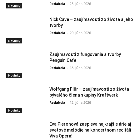
Redakcia
-
25. júna 2026
Novinky
Nick Cave – zaujímavosti zo života a jeho
tvorby
Redakcia
-
20. júna 2026
Novinky
Zaujímavosti z fungovania a tvorby
Penguin Cafe
Redakcia
-
18. júna 2026
Novinky
Wolfgang Flür – zaujímavosti zo života
bývalého člena skupiny Kraftwerk
Redakcia
-
12. júna 2026
Novinky
Eva Pieronová zaspieva najkrajšie árie aj
svetové melódie na koncertnom recitáli
Viva Opera!