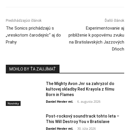
Predchádzajúci článok
Ďalší článok
The Sonics prichádzajú s
Experimentovanie aj
„vreskotom čarodejníc“ aj do
priblíženie k popovému zvuku
Prahy
na Bratislavských Jazzových
Dňoch
MOHLO BY ŤA ZAUJÍMAŤ
The Mighty Avon Jnr sa zahryzol do
kultovej skladby Red Krayola z filmu
Born in Flames
Daniel Hevier ml.
-
6. augusta 2026
Novinky
Post-rockový soundtrack tohto leta –
This Will Destroy You v Bratislave
Daniel Hevier ml.
-
30. júla 2026