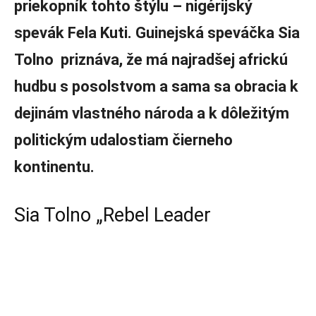
priekopník tohto štýlu – nigérijský
spevák Fela Kuti. Guinejská speváčka Sia
Tolno priznáva, že má najradšej africkú
hudbu s posolstvom a sama sa obracia k
dejinám vlastného národa a k dôležitým
politickým udalostiam čierneho
kontinentu.
Sia Tolno „Rebel Leader