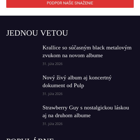
PODPOR NAŠE SNAŽENIE
JEDNOU VETOU
Krallice so súčasným black metalovým
zvukom na novom albume
31. júla 2026
Nový živý album aj koncertný
dokument od Pulp
31. júla 2026
Strawberry Guy s nostalgickou láskou
aj na druhom albume
31. júla 2026