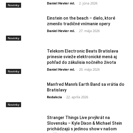
Daniel Hevier ml.
-
2. júna 2026
Novinky
Einstein on the beach – dielo, ktoré
zmenilo tradičné vnímanie opery
Daniel Hevier ml.
-
27. mája 2026
Novinky
Telekom Electronic Beats Bratislava
prinesie svieže elektronické mená aj
pohľad do zákulisia nočného života
Daniel Hevier ml.
-
20. mája 2026
Novinky
Manfred Mann’s Earth Band sa vrátia do
Bratislavy
Redakcia
-
22. apríla 2026
Novinky
Stranger Things Live prvýkrát na
Slovensku – Kyle Dixon & Michael Stein
prichádzajú s jedinou show v našom