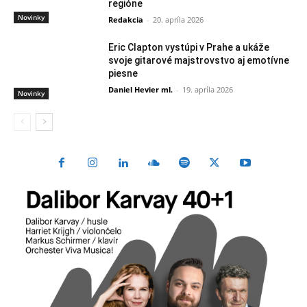
regióne
Novinky
Redakcia
-
20. apríla 2026
Eric Clapton vystúpi v Prahe a ukáže
svoje gitarové majstrovstvo aj emotívne
piesne
Daniel Hevier ml.
-
19. apríla 2026
Novinky