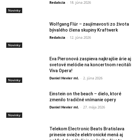
Redakcia
-
18. júna 2026
Novinky
Wolfgang Flür – zaujímavosti zo života
bývalého člena skupiny Kraftwerk
Redakcia
-
12. júna 2026
Novinky
Eva Pieronová zaspieva najkrajšie árie aj
svetové melódie na koncertnom recitáli
Viva Opera!
Daniel Hevier ml.
-
2. júna 2026
Novinky
Einstein on the beach – dielo, ktoré
zmenilo tradičné vnímanie opery
Daniel Hevier ml.
-
27. mája 2026
Novinky
Telekom Electronic Beats Bratislava
prinesie svieže elektronické mená aj