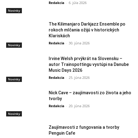
Redakcia
-
6. júla 2026
Novinky
The Kilimanjaro Darkjazz Ensemble po
rokoch mlčania ožijú v historických
Klariskách
Redakcia
-
30. júna 2026
Novinky
Irvine Welsh prvýkrát na Slovensku –
autor Trainspottingu vystúpi na Danube
Music Days 2026
Redakcia
-
25. júna 2026
Novinky
Nick Cave – zaujímavosti zo života a jeho
tvorby
Redakcia
-
20. júna 2026
Novinky
Zaujímavosti z fungovania a tvorby
Penguin Cafe