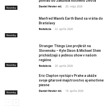
pohľad do zákulisia nočného života
Daniel Hevier ml.
-
20. mája 2026
Novinky
Manfred Mann’s Earth Band sa vrátia do
Bratislavy
Redakcia
-
22. apríla 2026
Novinky
Stranger Things Live prvýkrát na
Slovensku – Kyle Dixon & Michael Stein
prichádzajú s jedinou show v našom
regióne
Novinky
Redakcia
-
20. apríla 2026
Eric Clapton vystúpi v Prahe a ukáže
svoje gitarové majstrovstvo aj emotívne
piesne
Daniel Hevier ml.
-
19. apríla 2026
Novinky