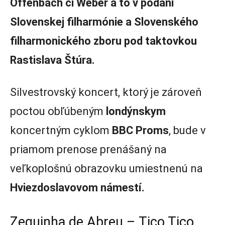
Offenbach či Weber a to v podaní
Slovenskej filharmónie a Slovenského
filharmonického zboru pod taktovkou
Rastislava Štúra.
Silvestrovský koncert, ktorý je zároveň
poctou obľúbeným
londýnskym
koncertným cyklom
BBC Proms
, bude v
priamom prenose prenášaný na
veľkoplošnú obrazovku umiestnenú na
Hviezdoslavovom námestí.
Zequinha de Abreu – Tico Tico