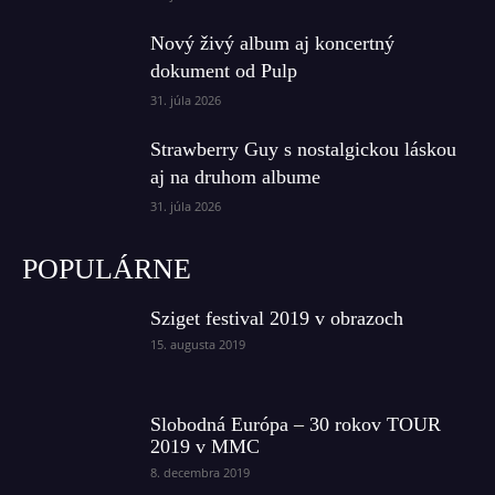
Nový živý album aj koncertný
dokument od Pulp
31. júla 2026
Strawberry Guy s nostalgickou láskou
aj na druhom albume
31. júla 2026
POPULÁRNE
Sziget festival 2019 v obrazoch
15. augusta 2019
Slobodná Európa – 30 rokov TOUR
2019 v MMC
8. decembra 2019