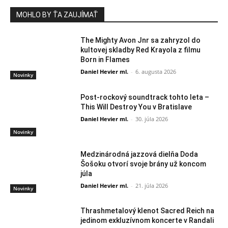
MOHLO BY ŤA ZAUJÍMAŤ
The Mighty Avon Jnr sa zahryzol do
kultovej skladby Red Krayola z filmu
Born in Flames
Daniel Hevier ml.
-
6. augusta 2026
Novinky
Post-rockový soundtrack tohto leta –
This Will Destroy You v Bratislave
Daniel Hevier ml.
-
30. júla 2026
Novinky
Medzinárodná jazzová dielňa Doda
Šošoku otvorí svoje brány už koncom
júla
Daniel Hevier ml.
-
21. júla 2026
Novinky
Thrashmetalový klenot Sacred Reich na
jedinom exkluzívnom koncerte v Randali