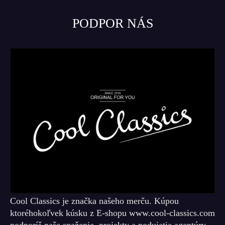
PODPOR NÁS
Cool Classics je značka našeho merču. Kúpou
ktoréhokoľvek kúsku z E-shopu www.cool-classics.com
podporíš naše snaženie, projekty a podujatia agentúry