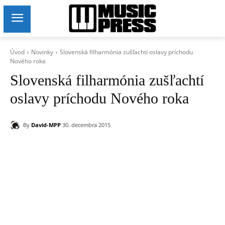
Úvod
Novinky
Slovenská filharmónia zušľachtí oslavy príchodu
Nového roka
Slovenská filharmónia zušľachtí
oslavy príchodu Nového roka
By
David-MPP
30. decembra 2015