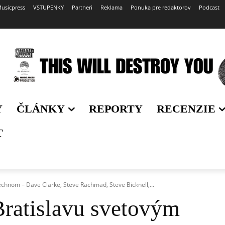
usicpress
VSTUPENKY
Partneri
Reklama
Ponuka pre redaktorov
Podcast
Y
ČLÁNKY
REPORTY
RECENZIE
T
echnom – Dave Clarke, Steve Rachmad, Steve Bicknell,...
Bratislavu svetovým