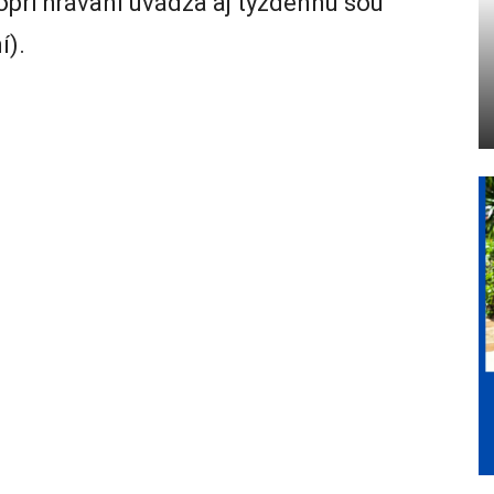
Popri hrávaní uvádza aj týždennú šou
í).