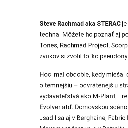
Steve Rachmad
aka
STERAC
je
techna. Môžete ho poznať aj p
Tones, Rachmad Project, Scorp,
zvukov si zvolil toľko pseudony
Hoci mal obdobie, kedy miešal d
o temnejšiu – odvrátenejšiu st
vydavateľstvá ako M-Plant, Tres
Evolver atď. Domovskou scéno
usadil sa aj v Berghaine, Fabri