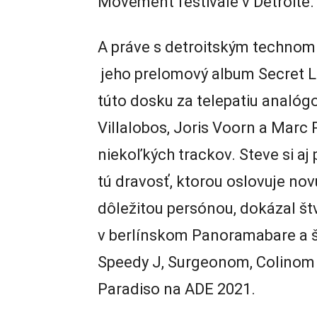
Movement festivale v Detroite.
A práve s detroitským technom je
jeho prelomový album Secret Li
túto dosku za telepatiu analóg
Villalobos, Joris Voorn a Marc 
niekoľkých trackov. Steve si aj
tú dravosť, ktorou oslovuje nov
dôležitou persónou, dokázal š
v berlínskom Panoramabare a 
Speedy J, Surgeonom, Colinom 
Paradiso na ADE 2021.