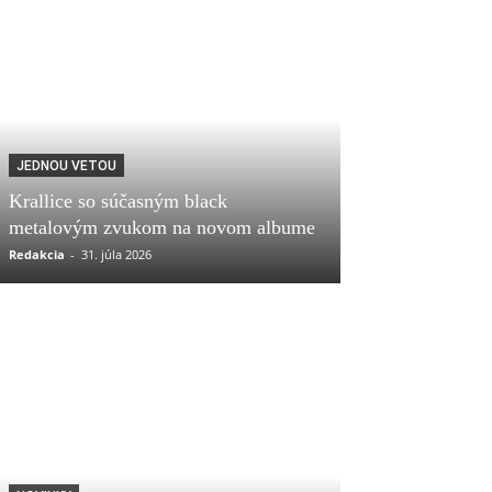
JEDNOU VETOU
Krallice so súčasným black
metalovým zvukom na novom albume
Redakcia
-
31. júla 2026