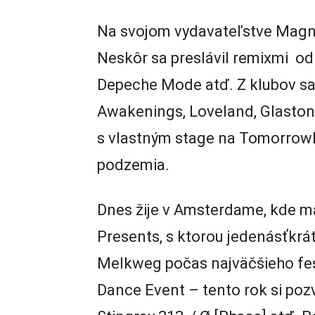
Na svojom vydavateľstve Magnet
Neskôr sa preslávil remixmi od
Depeche Mode atď. Z klubov sa 
Awakenings, Loveland, Glaston
s vlastným stage na Tomorrowl
podzemia.
Dnes žije v Amsterdame, kde m
Presents, s ktorou jedenásťkrát
Melkweg počas najväčšieho fes
Dance Event – tento rok si po