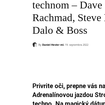
technom – Dave 
Rachmad, Steve 
Dalo & Boss
By
Daniel Hevier ml.
19. septembra 2022
Zdieľam
Privrite oči, prepne vás n
Adrenalínovou jazdou St
techno. Na magický dátu