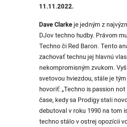
11.11.2022.
Dave Clarke
je jedným z najvýz
DJov techno hudby. Právom mu 
Techno či Red Baron. Tento ana
zachovať technu jej hlavnú vla
nekompromisným zvukom. Vyšiel
svetovou hviezdou, stále je tý
hovoriť: „Techno is passion not 
čase, kedy sa Prodigy stali no
debutoval v roku 1990 na tom i
techno stálo v ostrej opozícii