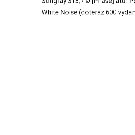
Stingray 313, / Ø [Phase] atď. 
White Noise (doteraz 600 vydan