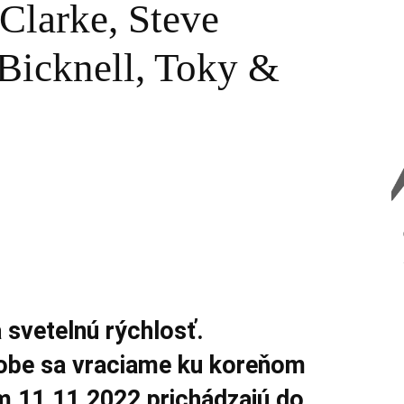
Clarke, Steve
Bicknell, Toky &
a svetelnú rýchlosť.
robe sa vraciame ku koreňom
m 11.11.2022 prichádzajú do