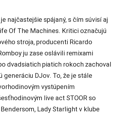
 najčastejšie spájaný, s čím súvisí aj
fe Of The Machines. Kritici označujú
ového stroja, producenti Ricardo
Romboy ju zase oslávili remixami
 po dvadsiatich piatich rokoch zachoval
ú generáciu DJov. To, že je stále
tvorhodinovým vystúpením
šesťhodinovým live act STOOR so
Bendersom, Lady Starlight v klube