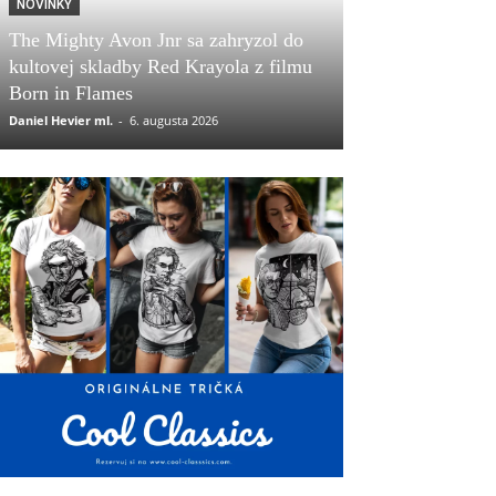
NOVINKY
The Mighty Avon Jnr sa zahryzol do
kultovej skladby Red Krayola z filmu
Born in Flames
Daniel Hevier ml.
-
6. augusta 2026