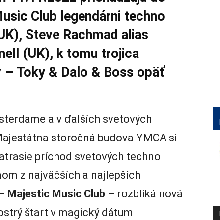
Music Club legendárni techno
(UK), Steve Rachmad alias
ll (UK), k tomu trojica
 – Toky & Dalo & Boss opäť
sterdame a v ďalších svetových
Majestátna storočná budova YMCA si
 zatrasie príchod svetových techno
om z najväčších a najlepších
 –
Majestic Music Club
– rozbliká nová
ostrý štart v magický dátum