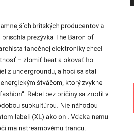
namnejších britských producentov a
prischla prezývka The Baron of
rchista tanečnej elektroniky chcel
stnosť – zlomiť beat a okovať ho
 z undergroundu, a hoci sa stal
m energickým štváčom, ktorý zvykne
fashion“. Rebel bez príčiny sa zrodil v
vodobou subkultúrou. Nie náhodou
stom labeli (XL) ako oni. Vďaka nemu
 voči mainstreamovému trancu.