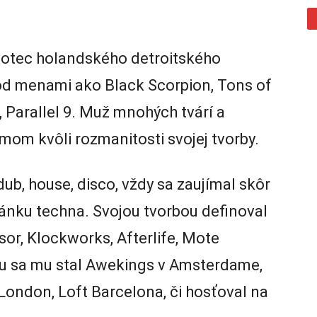
 otec holandského detroitského
od menami ako Black Scorpion, Tons of
 Parallel 9. Muž mnohých tvárí a
mom kvôli rozmanitosti svojej tvorby.
ub, house, disco, vždy sa zaujímal skôr
ránku techna. Svojou tvorbou definoval
or, Klockworks, Afterlife, Mote
u sa mu stal Awekings v Amsterdame,
c London, Loft Barcelona, či hosťoval na