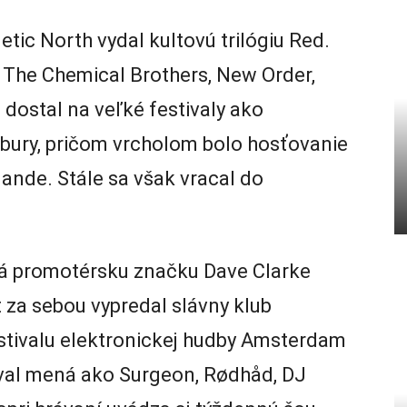
ic North vydal kultovú trilógiu Red.
 The Chemical Brothers, New Order,
dostal na veľké festivaly ako
bury, pričom vrcholom bolo hosťovanie
ande. Stále sa však vracal do
á promotérsku značku Dave Clarke
 za sebou vypredal slávny klub
tivalu elektronickej hudby Amsterdam
zval mená ako Surgeon, Rødhåd, DJ