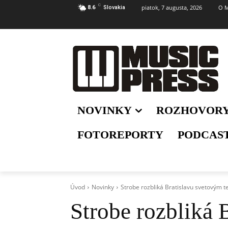
C
piatok, 7 augusta, 2026
O M
8.6
Slovakia
NOVINKY
ROZHOVOR
FOTOREPORTY
PODCAS
Úvod
Novinky
Strobe rozbliká Bratislavu svetovým t
Strobe rozbliká 