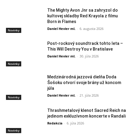
The Mighty Avon Jnr sa zahryzol do
kultovej skladby Red Krayola z filmu
Born in Flames
Daniel Hevier ml.
-
6. augusta 2026
Novinky
Post-rockový soundtrack tohto leta –
This Will Destroy You v Bratislave
Daniel Hevier ml.
-
30. júla 2026
Novinky
Medzinárodná jazzová dielňa Doda
Šošoku otvorí svoje brány už koncom
júla
Daniel Hevier ml.
-
21. júla 2026
Novinky
Thrashmetalový klenot Sacred Reich na
jedinom exkluzívnom koncerte v Randali
Redakcia
-
6. júla 2026
Novinky