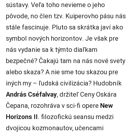
sústavy. Veľa toho nevieme o jeho
pôvode, no člen tzv. Kuiperovho pásu nás
stále fascinuje. Pluto sa skrátka javí ako
symbol nových horizontov. Je však pre
nás vydanie sa k týmto diaľkam
bezpečné? Čakajú tam na nás nové svety
alebo skaza? A nie sme tou skazou pre
iných my – ľudská civilizácia? Hudobník
András Cséfalvay
, držiteľ Ceny Oskára
Čepana, rozohráva v sci-fi opere
New
Horizons II
. filozofickú seansu medzi
dvojicou kozmonautov, učencami