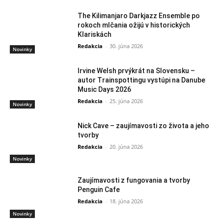
The Kilimanjaro Darkjazz Ensemble po
rokoch mlčania ožijú v historických
Klariskách
Redakcia
-
30. júna 2026
Novinky
Irvine Welsh prvýkrát na Slovensku –
autor Trainspottingu vystúpi na Danube
Music Days 2026
Redakcia
-
25. júna 2026
Novinky
Nick Cave – zaujímavosti zo života a jeho
tvorby
Redakcia
-
20. júna 2026
Novinky
Zaujímavosti z fungovania a tvorby
Penguin Cafe
Redakcia
-
18. júna 2026
Novinky