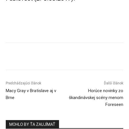
Predchádzajúci článok
Ďalší článok
Macy Gray v Bratislave aj v
Horúce novinky zo
Brne
škandinávskej scény menom
Foreseen
MOHLO BY ŤA ZAUJÍMAŤ