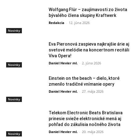
Wolfgang Flür – zaujímavosti zo života
bývalého člena skupiny Kraftwerk
Redakcia
-
12. júna 2026
Novinky
Eva Pieronová zaspieva najkrajšie árie aj
svetové melódie na koncertnom recitáli
Viva Opera!
Daniel Hevier ml.
-
2. júna 2026
Novinky
Einstein on the beach – dielo, ktoré
zmenilo tradičné vnímanie opery
Daniel Hevier ml.
-
27. mája 2026
Novinky
Telekom Electronic Beats Bratislava
prinesie svieže elektronické mená aj
pohľad do zákulisia nočného života
Daniel Hevier ml.
-
20. mája 2026
Novinky