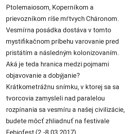
Ptolemaiosom, Koperníkom a
prievozníkom ríše mŕtvych Cháronom.
Vesmírna posádka dostáva v tomto
mystifikačnom príbehu varovanie pred
pristátím a následným kolonizovaním.
Aká je teda hranica medzi pojmami
objavovanie a dobýjanie?
Krátkometrážnu snímku, v ktorej sa sa
tvorcovia zamysleli nad paralelou
rozpínania sa vesmíru a našej civilizácie,
budete môcť zhliadnuť na festivale
Febiofest (2.-8.03.2017).