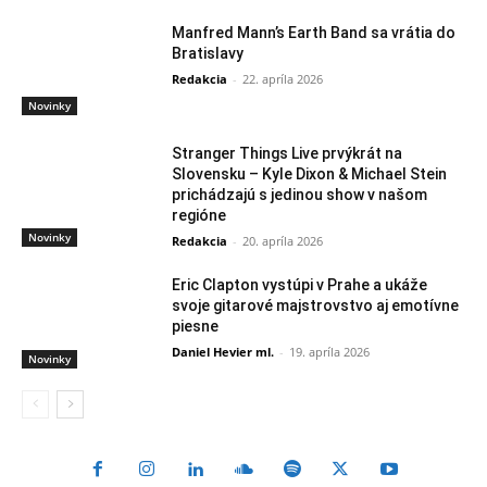
Manfred Mann’s Earth Band sa vrátia do
Bratislavy
Redakcia
-
22. apríla 2026
Novinky
Stranger Things Live prvýkrát na
Slovensku – Kyle Dixon & Michael Stein
prichádzajú s jedinou show v našom
regióne
Novinky
Redakcia
-
20. apríla 2026
Eric Clapton vystúpi v Prahe a ukáže
svoje gitarové majstrovstvo aj emotívne
piesne
Daniel Hevier ml.
-
19. apríla 2026
Novinky