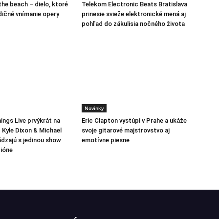
the beach – dielo, ktoré
Telekom Electronic Beats Bratislava
dičné vnímanie opery
prinesie svieže elektronické mená aj
pohľad do zákulisia nočného života
Novinky
ings Live prvýkrát na
Eric Clapton vystúpi v Prahe a ukáže
 Kyle Dixon & Michael
svoje gitarové majstrovstvo aj
ádzajú s jedinou show
emotívne piesne
ióne