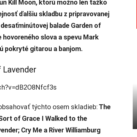
un Kill Moon, ktorú možno len ťažko
ejnosť ďalšiu skladbu z pripravovanej
 desaťminútovej balade Garden of
e hovoreného slova a spevu Mark
ú pokryté gitarou a banjom.
f Lavender
tch?v=dB2O8Nfcf3s
bsahovať týchto osem skladieb:
The
Sort of Grace I Walked to the
ender; Cry Me a River Williamburg