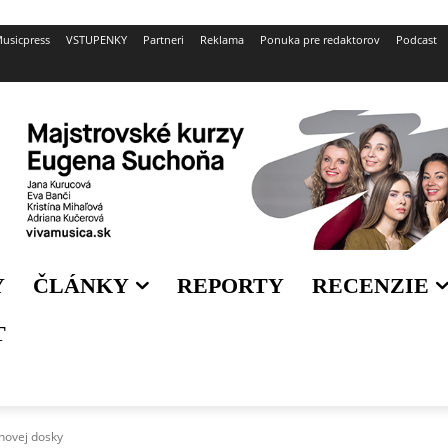
usicpress
VSTUPENKY
Partneri
Reklama
Ponuka pre redaktorov
Podcast
Y
ČLÁNKY
REPORTY
RECENZIE
T
 novej dosky