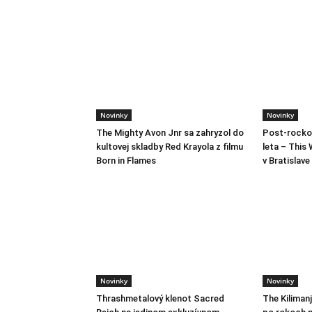
Novinky
Novinky
The Mighty Avon Jnr sa zahryzol do
Post-rocko
kultovej skladby Red Krayola z filmu
leta – This 
Born in Flames
v Bratislave
Novinky
Novinky
Thrashmetalový klenot Sacred
The Kiliman