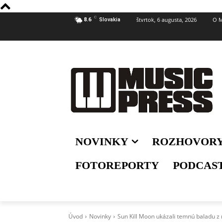
C
štvrtok, 6 augusta, 2026
O M
8.6
Slovakia
NOVINKY
ROZHOVOR
FOTOREPORTY
PODCAS
Úvod
Novinky
Sun Kill Moon ukázali temnú baladu z