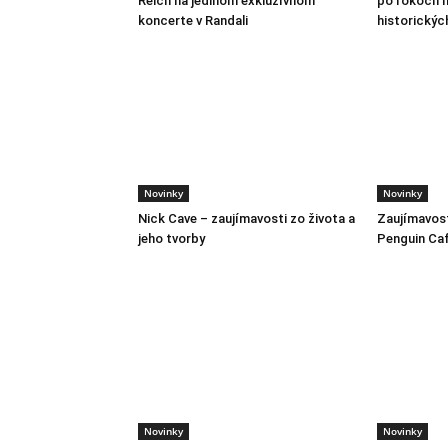
Reich na jedinom exkluzívnom
po rokoch m
koncerte v Randali
historickýc
Novinky
Novinky
Nick Cave – zaujímavosti zo života a
Zaujímavost
jeho tvorby
Penguin Ca
Novinky
Novinky