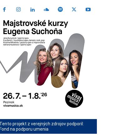
Tento projekt z verejných zdrojov podporil:
Fond na podporu umenia