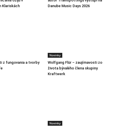
lčania ožijú v
autor Trainspottingu vystúpi na
h Klariskách
Danube Music Days 2026
Novinky
i z fungovania a tvorby
Wolfgang Flür – zaujímavosti zo
fe
života bývalého člena skupiny
Kraftwerk
Novinky