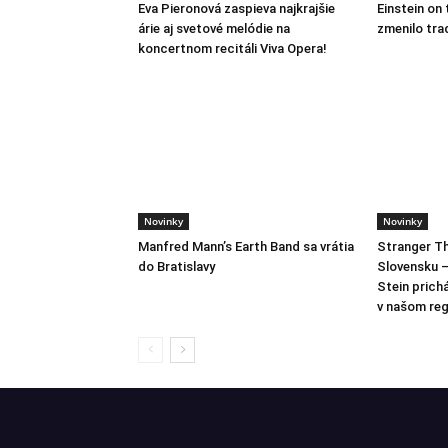
Eva Pieronová zaspieva najkrajšie
Einstein on 
árie aj svetové melódie na
zmenilo tra
koncertnom recitáli Viva Opera!
Novinky
Novinky
Manfred Mann’s Earth Band sa vrátia
Stranger Th
do Bratislavy
Slovensku –
Stein prich
v našom reg