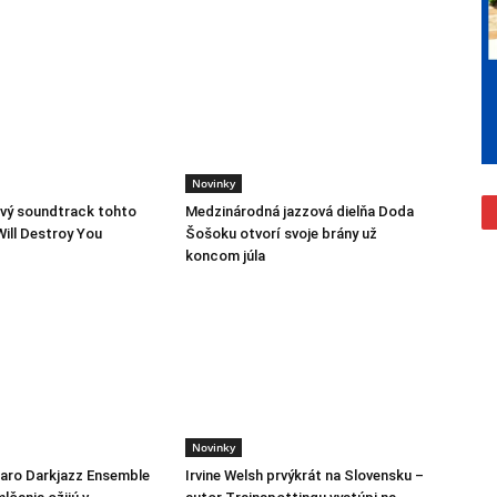
Novinky
vý soundtrack tohto
Medzinárodná jazzová dielňa Doda
Will Destroy You
Šošoku otvorí svoje brány už
koncom júla
Novinky
jaro Darkjazz Ensemble
Irvine Welsh prvýkrát na Slovensku –