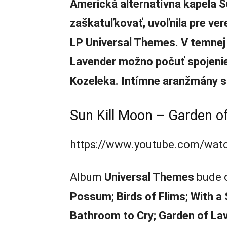
Americká alternatívna kapela S
zaškatuľkovať, uvoľnila pre ver
LP Universal Themes. V temnej
Lavender možno počuť spojeni
Kozeleka. Intímne aranžmány s
Sun Kill Moon – Garden o
https://www.youtube.com/wa
Album
Universal Themes
bude o
Possum; Birds of Flims; With a 
Bathroom to Cry; Garden of Lav