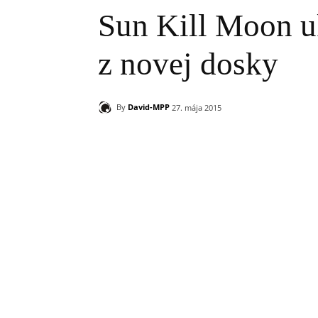
Sun Kill Moon u
z novej dosky
By
David-MPP
27. mája 2015
Zdieľam