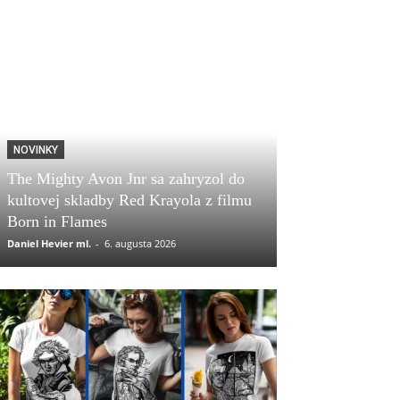
NOVINKY
The Mighty Avon Jnr sa zahryzol do
kultovej skladby Red Krayola z filmu
Born in Flames
Daniel Hevier ml.
-
6. augusta 2026