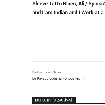
Sleeve Tatto Blues; Ali / Spinks
and I´am Indian and I Work at a
Zdieľam
Predchádzajúci článok
Le Payaco budú na Pohode krstiť
MOHLO BY ŤA ZAUJÍMAŤ