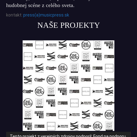
hudobnej scéne z celého sveta.
kontakt:
press(a)musicpress.sk
NAŠE PROJEKTY
Tento projekt z verejných zdrojov podporil: Fond na podporu