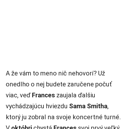
A že vám to meno nič nehovorí? Už
onedlho o nej budete zaručene počuť
viac, veď
Frances
zaujala ďalšiu
vychádzajúcu hviezdu
Sama Smitha
,
ktorý ju zobral na svoje koncertné turné.
V
októbri
chystá
Frances
svoj prvý veľký