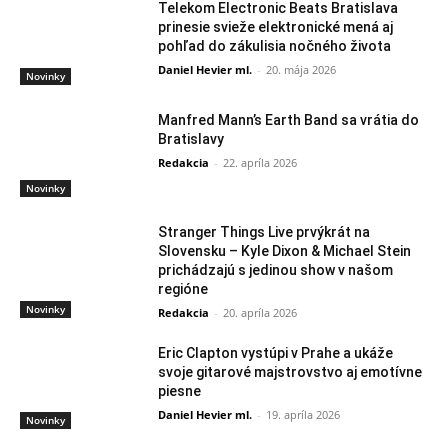
Telekom Electronic Beats Bratislava
prinesie svieže elektronické mená aj
pohľad do zákulisia nočného života
Daniel Hevier ml.
-
20. mája 2026
Novinky
Manfred Mann’s Earth Band sa vrátia do
Bratislavy
Redakcia
-
22. apríla 2026
Novinky
Stranger Things Live prvýkrát na
Slovensku – Kyle Dixon & Michael Stein
prichádzajú s jedinou show v našom
regióne
Novinky
Redakcia
-
20. apríla 2026
Eric Clapton vystúpi v Prahe a ukáže
svoje gitarové majstrovstvo aj emotívne
piesne
Daniel Hevier ml.
-
19. apríla 2026
Novinky