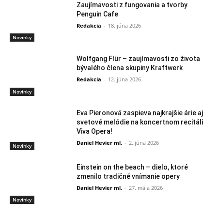
Zaujímavosti z fungovania a tvorby
Penguin Cafe
Redakcia
-
18. júna 2026
Novinky
Wolfgang Flür – zaujímavosti zo života
bývalého člena skupiny Kraftwerk
Redakcia
-
12. júna 2026
Novinky
Eva Pieronová zaspieva najkrajšie árie aj
svetové melódie na koncertnom recitáli
Viva Opera!
Daniel Hevier ml.
-
2. júna 2026
Novinky
Einstein on the beach – dielo, ktoré
zmenilo tradičné vnímanie opery
Daniel Hevier ml.
-
27. mája 2026
Novinky