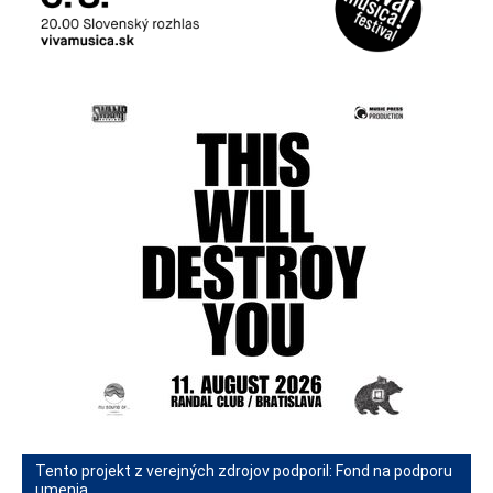
Tento projekt z verejných zdrojov podporil: Fond na podporu
umenia