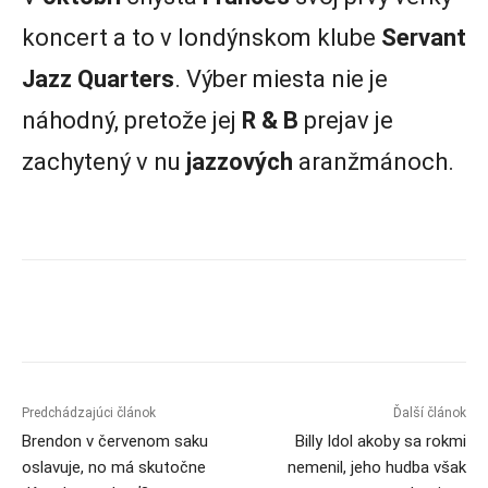
koncert a to v londýnskom klube
Servant
Jazz Quarters
. Výber miesta nie je
náhodný, pretože jej
R & B
prejav je
zachytený v nu
jazzových
aranžmánoch.
Predchádzajúci článok
Ďalší článok
Brendon v červenom saku
Billy Idol akoby sa rokmi
oslavuje, no má skutočne
nemenil, jeho hudba však