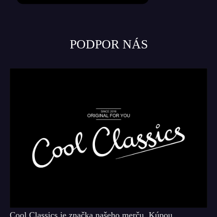
PODPOR NÁS
Cool Classics je značka našeho merču. Kúpou