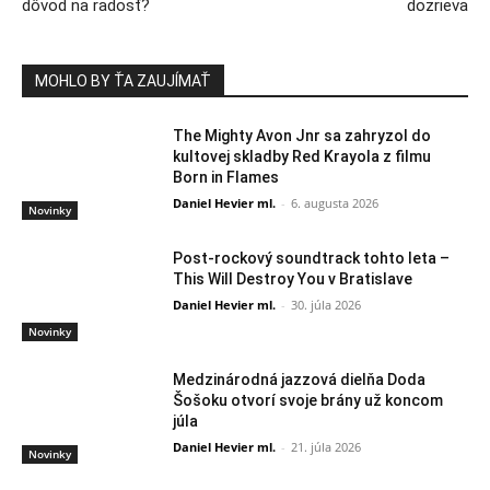
dôvod na radosť?
dozrieva
MOHLO BY ŤA ZAUJÍMAŤ
The Mighty Avon Jnr sa zahryzol do
kultovej skladby Red Krayola z filmu
Born in Flames
Daniel Hevier ml.
-
6. augusta 2026
Novinky
Post-rockový soundtrack tohto leta –
This Will Destroy You v Bratislave
Daniel Hevier ml.
-
30. júla 2026
Novinky
Medzinárodná jazzová dielňa Doda
Šošoku otvorí svoje brány už koncom
júla
Daniel Hevier ml.
-
21. júla 2026
Novinky