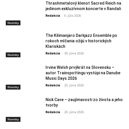
Thrashmetalový klenot Sacred Reich na
jedinom exkluzívnom koncerte v Randali
Redakcia
-
6. júla 2026
Novinky
The Kilimanjaro Darkjazz Ensemble po
rokoch mlčania ožijú v historických
Klariskách
Redakcia
-
30. júna 2026
Novinky
Irvine Welsh prvýkrát na Slovensku –
autor Trainspottingu vystúpi na Danube
Music Days 2026
Redakcia
-
25. júna 2026
Novinky
Nick Cave – zaujímavosti zo života a jeho
tvorby
Redakcia
-
20. júna 2026
Novinky