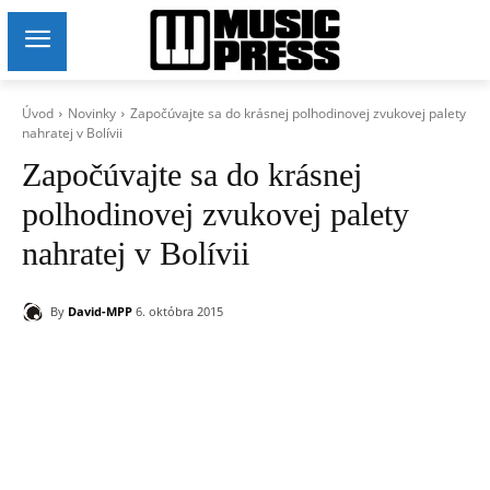
Úvod
Novinky
Započúvajte sa do krásnej polhodinovej zvukovej palety
nahratej v Bolívii
Započúvajte sa do krásnej
polhodinovej zvukovej palety
nahratej v Bolívii
By
David-MPP
6. októbra 2015