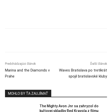
Predchádzajúci článok
Ďalší článok
Marina and the Diamonds v
Waves Bratislava po tretíkrát
Prahe
spojil bratislavské kluby
MOHLO BY ŤA ZAUJÍMAŤ
The Mighty Avon Jnr sa zahryzol do
kultovej skladby Red Krayola z filmu