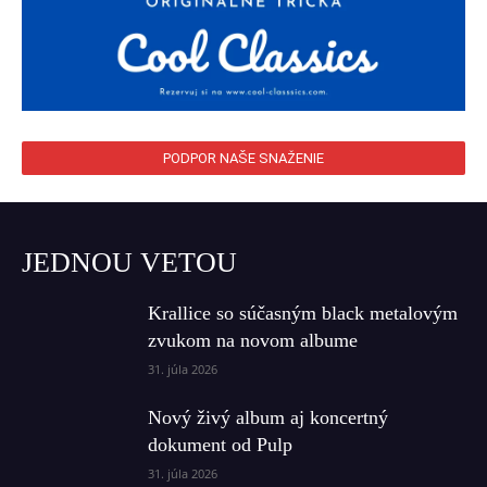
PODPOR NAŠE SNAŽENIE
JEDNOU VETOU
Krallice so súčasným black metalovým
zvukom na novom albume
31. júla 2026
Nový živý album aj koncertný
dokument od Pulp
31. júla 2026