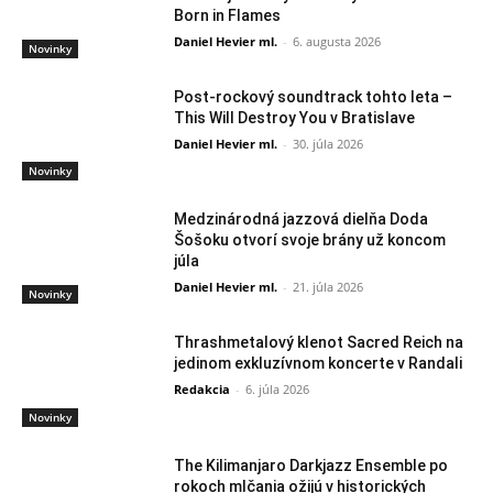
Born in Flames
Daniel Hevier ml.
-
6. augusta 2026
Novinky
Post-rockový soundtrack tohto leta –
This Will Destroy You v Bratislave
Daniel Hevier ml.
-
30. júla 2026
Novinky
Medzinárodná jazzová dielňa Doda
Šošoku otvorí svoje brány už koncom
júla
Daniel Hevier ml.
-
21. júla 2026
Novinky
Thrashmetalový klenot Sacred Reich na
jedinom exkluzívnom koncerte v Randali
Redakcia
-
6. júla 2026
Novinky
The Kilimanjaro Darkjazz Ensemble po
rokoch mlčania ožijú v historických