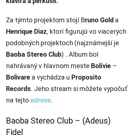
klavíra a perkusií.
Za týmto projektom stojí B
runo Gold
a
Henrique Diaz
, ktorí figurujú vo viacerých
podobných projektoch (najznámejší je
Baoba Stereo Club
) . Album bol
nahrávaný v hlavnom meste
Bolívie
–
Bolivare
a vychádza u
Proposito
Records
. Jeho stream si môžete vypočuť
na tejto
adrese
.
Baoba Stereo Club – (Adeus)
Fidel