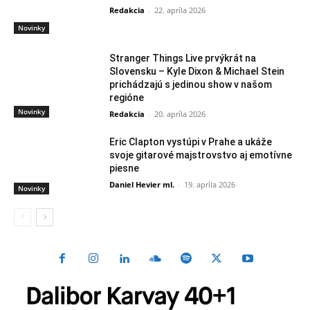
Redakcia
-
22. apríla 2026
Novinky
Stranger Things Live prvýkrát na
Slovensku – Kyle Dixon & Michael Stein
prichádzajú s jedinou show v našom
regióne
Novinky
Redakcia
-
20. apríla 2026
Eric Clapton vystúpi v Prahe a ukáže
svoje gitarové majstrovstvo aj emotívne
piesne
Daniel Hevier ml.
-
19. apríla 2026
Novinky