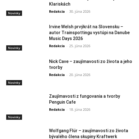
Klariskách
Redakcia
-
30. júna 2026
Novinky
Irvine Welsh prvýkrát na Slovensku –
autor Trainspottingu vystúpi na Danube
Music Days 2026
Redakcia
-
25. júna 2026
Novinky
Nick Cave – zaujímavosti zo života a jeho
tvorby
Redakcia
-
20. júna 2026
Novinky
Zaujímavosti z fungovania a tvorby
Penguin Cafe
Redakcia
-
18. júna 2026
Novinky
Wolfgang Flür – zaujímavosti zo života
bývalého člena skupiny Kraftwerk