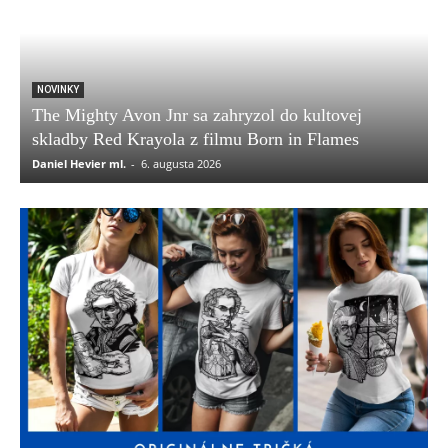
NOVINKY
The Mighty Avon Jnr sa zahryzol do kultovej
skladby Red Krayola z filmu Born in Flames
Daniel Hevier ml.
-
6. augusta 2026