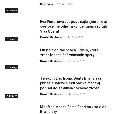
Redakcia
-
12. júna 2026
Novinky
Eva Pieronová zaspieva najkrajšie árie aj
svetové melódie na koncertnom recitáli
Viva Opera!
Daniel Hevier ml.
-
2. júna 2026
Novinky
Einstein on the beach – dielo, ktoré
zmenilo tradičné vnímanie opery
Daniel Hevier ml.
-
27. mája 2026
Novinky
Telekom Electronic Beats Bratislava
prinesie svieže elektronické mená aj
pohľad do zákulisia nočného života
Daniel Hevier ml.
-
20. mája 2026
Novinky
Manfred Mann’s Earth Band sa vrátia do
Bratislavy