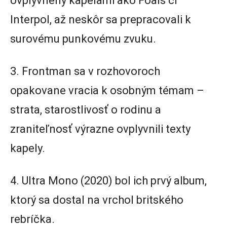
ovplyvnený kapelami ako Foals či
Interpol, až neskôr sa prepracovali k
surovému punkovému zvuku.
3. Frontman sa v rozhovoroch
opakovane vracia k osobným témam –
strata, starostlivosť o rodinu a
zraniteľnosť výrazne ovplyvnili texty
kapely.
4. Ultra Mono (2020) bol ich prvý album,
ktorý sa dostal na vrchol britského
rebríčka.