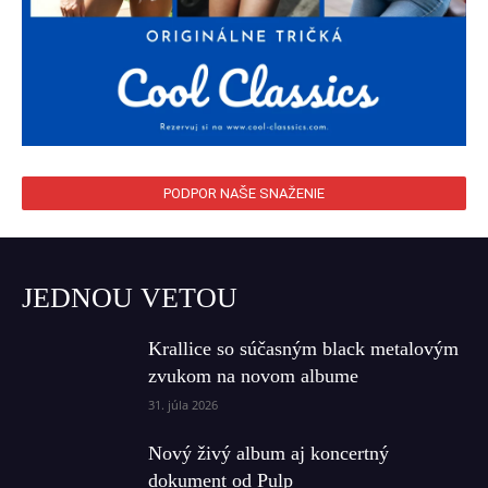
PODPOR NAŠE SNAŽENIE
JEDNOU VETOU
Krallice so súčasným black metalovým
zvukom na novom albume
31. júla 2026
Nový živý album aj koncertný
dokument od Pulp