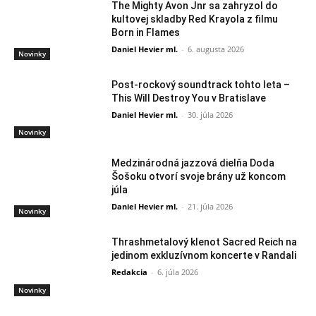
The Mighty Avon Jnr sa zahryzol do
kultovej skladby Red Krayola z filmu
Born in Flames
Daniel Hevier ml.
-
6. augusta 2026
Novinky
Post-rockový soundtrack tohto leta –
This Will Destroy You v Bratislave
Daniel Hevier ml.
-
30. júla 2026
Novinky
Medzinárodná jazzová dielňa Doda
Šošoku otvorí svoje brány už koncom
júla
Daniel Hevier ml.
-
21. júla 2026
Novinky
Thrashmetalový klenot Sacred Reich na
jedinom exkluzívnom koncerte v Randali
Redakcia
-
6. júla 2026
Novinky