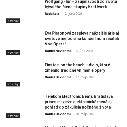
Wolfgang Flür – zaujímavosti zo života
bývalého člena skupiny Kraftwerk
Redakcia
-
12. júna 2026
Novinky
Eva Pieronová zaspieva najkrajšie árie aj
svetové melódie na koncertnom recitáli
Viva Opera!
Daniel Hevier ml.
-
2. júna 2026
Novinky
Einstein on the beach – dielo, ktoré
zmenilo tradičné vnímanie opery
Daniel Hevier ml.
-
27. mája 2026
Novinky
Telekom Electronic Beats Bratislava
prinesie svieže elektronické mená aj
pohľad do zákulisia nočného života
Daniel Hevier ml.
-
20. mája 2026
Novinky