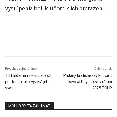
vystúpenia boli kľúčom k ich prerazeniu.
Predchádzajúci článok
Ďalší článok
Till Lindemann v Budapešti
Pridaný bratislavský koncert
predviedol ako vyzerá jeho
Davová Psychóza v rámci
svet
2025 TOUR
MOHLO BY ŤA ZAUJÍMAŤ