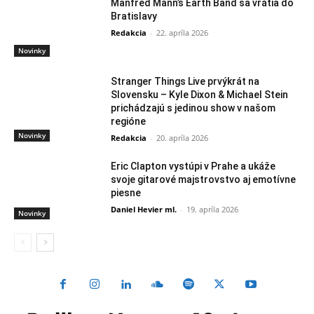
Manfred Mann’s Earth Band sa vrátia do
Bratislavy
Redakcia
-
22. apríla 2026
Novinky
Stranger Things Live prvýkrát na
Slovensku – Kyle Dixon & Michael Stein
prichádzajú s jedinou show v našom
regióne
Novinky
Redakcia
-
20. apríla 2026
Eric Clapton vystúpi v Prahe a ukáže
svoje gitarové majstrovstvo aj emotívne
piesne
Daniel Hevier ml.
-
19. apríla 2026
Novinky