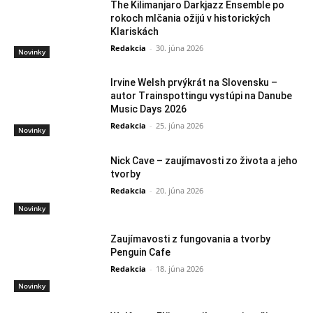
The Kilimanjaro Darkjazz Ensemble po
rokoch mlčania ožijú v historických
Klariskách
Redakcia
-
30. júna 2026
Novinky
Irvine Welsh prvýkrát na Slovensku –
autor Trainspottingu vystúpi na Danube
Music Days 2026
Redakcia
-
25. júna 2026
Novinky
Nick Cave – zaujímavosti zo života a jeho
tvorby
Redakcia
-
20. júna 2026
Novinky
Zaujímavosti z fungovania a tvorby
Penguin Cafe
Redakcia
-
18. júna 2026
Novinky