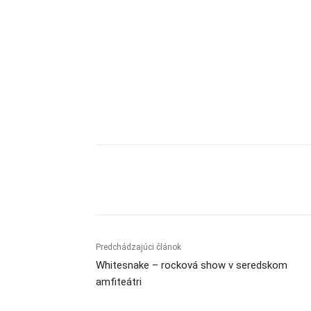
Zdieľam
Predchádzajúci článok
Whitesnake – rocková show v seredskom
amfiteátri