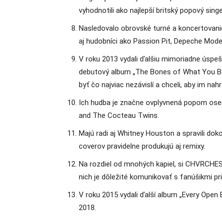
vyhodnotili ako najlepší britský popový singe
Nasledovalo obrovské turné a koncertovanie
aj hudobníci ako Passion Pit, Depeche Mode
V roku 2013 vydali ďalšiu mimoriadne úspeš
debutový album „The Bones of What You Beli
byť čo najviac nezávislí a chceli, aby im na
Ich hudba je značne ovplyvnená popom osem
and The Cocteau Twins.
Majú radi aj Whitney Houston a spravili doko
coverov pravidelne produkujú aj remixy.
Na rozdiel od mnohých kapiel, si CHVRCHES 
nich je dôležité komunikovať s fanúšikmi pr
V roku 2015 vydali ďalší album „Every Open 
2018.