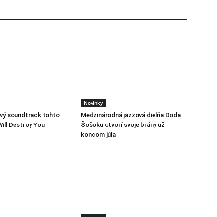
Novinky
vý soundtrack tohto
Medzinárodná jazzová dielňa Doda
Will Destroy You
Šošoku otvorí svoje brány už
koncom júla