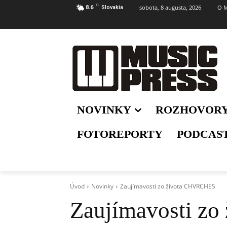
C
sobota, 8 augusta, 2026
O M
8.6
Slovakia
NOVINKY
ROZHOVOR
FOTOREPORTY
PODCAS
Úvod
Novinky
Zaujímavosti zo života CHVRCHES
Zaujímavosti z