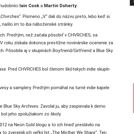
hudobníci
Iain Cook
a
Martin Doherty
.
„Chvrches“. Písmeno „V“ dali do názvu preto, lebo keď si
e, našlo im to iba náboženské stránky.
ách. Predtým, než začala pôsobiť v CHVRCHES, sa
. V roku získala dokonca prestížne novinárske ocenenie za
ch. Pôsobila aj v skupinách Boyfriend/Girlfriend a Blue Sky
 base. Pred CHVRCHES bol členom škótskych indie skupín
ávesy a samplery. Predtým pomáhal na turné indie kapele
e Blue Sky Archives. Zavolal ju, aby zaspievala k demo
ý bol jeho spolužiakom zo školy.
 2012 na Neon Gold blogu a to ich hneď preslávilo na
to zverejnili ich veľký hit „The Mother We Share“. Ten