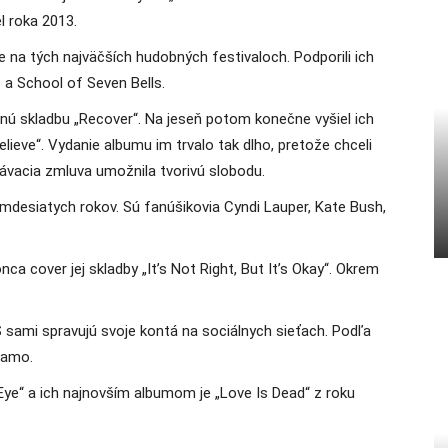
l roka 2013.
 na tých najväčších hudobných festivaloch. Podporili ich
 a School of Seven Bells.
nú skladbu „Recover“. Na jeseň potom konečne vyšiel ich
eve“. Vydanie albumu im trvalo tak dlho, pretože chceli
hrávacia zmluva umožnila tvorivú slobodu.
desiatych rokov. Sú fanúšikovia Cyndi Lauper, Kate Bush,
nca cover jej skladby „It’s Not Right, But It’s Okay“. Okrem
sami spravujú svoje kontá na sociálnych sieťach. Podľa
iamo.
Eye“ a ich najnovším albumom je „Love Is Dead“ z roku