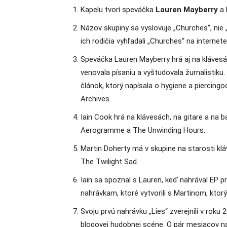
Kapelu tvorí speváčka
Lauren Mayberry
a 
Názov skupiny sa vyslovuje „Churches“, nie 
ich rodičia vyhľadali „Churches“ na internet
Speváčka Lauren Mayberry hrá aj na kláves
venovala písaniu a vyštudovala žurnalistiku
článok, ktorý napísala o hygiene a piercingo
Archives.
Iain Cook hrá na klávesách, na gitare a na
Aerogramme a The Unwinding Hours.
Martin Doherty má v skupine na starosti kl
The Twilight Sad.
Iain sa spoznal s Lauren, keď nahrával EP pr
nahrávkam, ktoré vytvorili s Martinom, ktor
Svoju prvú nahrávku „Lies“ zverejnili v roku
blogovej hudobnej scéne. O pár mesiacov na 