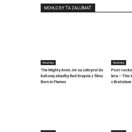
MOHLO BY ŤA ZAUJÍMAŤ
Novinky
Novinky
The Mighty Avon Jnr sa zahryzol do
Post-rocko
kultovej skladby Red Krayola z filmu
leta – This 
Born in Flames
v Bratislave