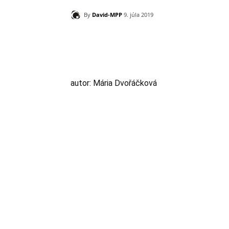
By
David-MPP
9. júla 2019
Zdieľam
autor: Mária Dvořáčková