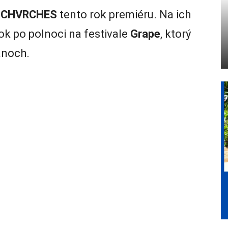
a
CHVRCHES
tento rok premiéru. Na ich
ok po polnoci na festivale
Grape
, ktorý
anoch.