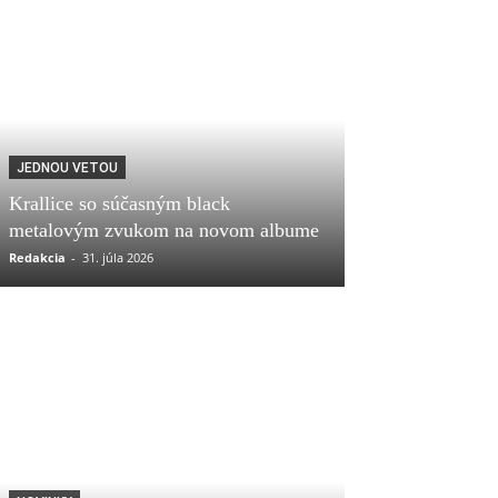
JEDNOU VETOU
Krallice so súčasným black
metalovým zvukom na novom albume
Redakcia
-
31. júla 2026