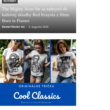
NOVINKY
The Mighty Avon Jnr sa zahryzol do
kultovej skladby Red Krayola z filmu
Born in Flames
Daniel Hevier ml.
-
6. augusta 2026