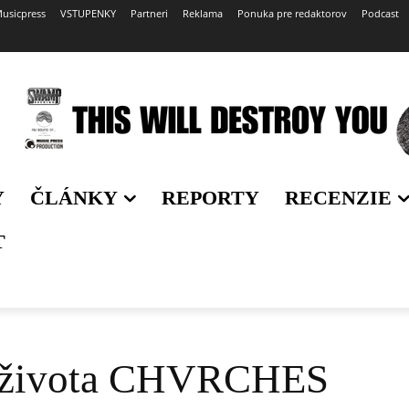
usicpress
VSTUPENKY
Partneri
Reklama
Ponuka pre redaktorov
Podcast
Y
ČLÁNKY
REPORTY
RECENZIE
T
o života CHVRCHES