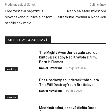
Predchádzajúci článok
Ďalší článok
Fred zastavil orgazmus
Nebo sa stalo miestom
slovenského publika a pritom
stretnutia Zverinu a Nohavicu
stačilo tak málo
MOHLO BY ŤA ZAUJÍMAŤ
The Mighty Avon Jnr sa zahryzol do
kultovej skladby Red Krayola z filmu
Born in Flames
Daniel Hevier ml.
-
6. augusta 2026
Novinky
Post-rockový soundtrack tohto leta –
This Will Destroy You v Bratislave
Daniel Hevier ml.
-
30. júla 2026
Novinky
Medzinárodná jazzová dielňa Doda