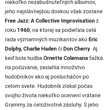
niekoľko nezabudnuteľných albumov,
jeho najslávnejšou doskou však zostane
Free Jazz: A Collective Improvisation
z
roku
1960
, na ktorej sa podieľala celá
rada významných muzikantov ako
Eric
Dolphy, Charlie Haden
či
Don Cherry
. Aj
keď bola hudba
Ornette Colemana
ťažká
na počúvanie, zasiahla množstvo
hudobníkov ako aj poslucháčov po
celom svete. Hudobník získal počas
svojho života niekoľko ocenení vrátane
Grammy za celoživotné zásluhy. S jeho