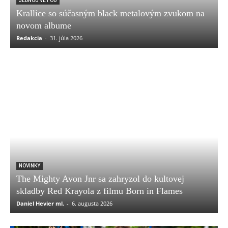
JEDNOU VETOU
Krallice so súčasným black metalovým zvukom na
novom albume
Redakcia
-
31. júla 2026
NOVINKY
The Mighty Avon Jnr sa zahryzol do kultovej
skladby Red Krayola z filmu Born in Flames
Daniel Hevier ml.
-
6. augusta 2026