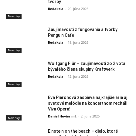
tvorby
Redakcia
-
20. júna 2026
Novinky
Zaujímavosti z fungovania a tvorby
Penguin Cafe
Redakcia
-
18. júna 2026
Novinky
Wolfgang Flür – zaujímavosti zo života
bývalého člena skupiny Kraftwerk
Redakcia
-
12. júna 2026
Novinky
Eva Pieronová zaspieva najkrajšie árie aj
svetové melódie na koncertnom recitáli
Viva Opera!
Daniel Hevier ml.
-
2. júna 2026
Novinky
Einstein on the beach – dielo, ktoré