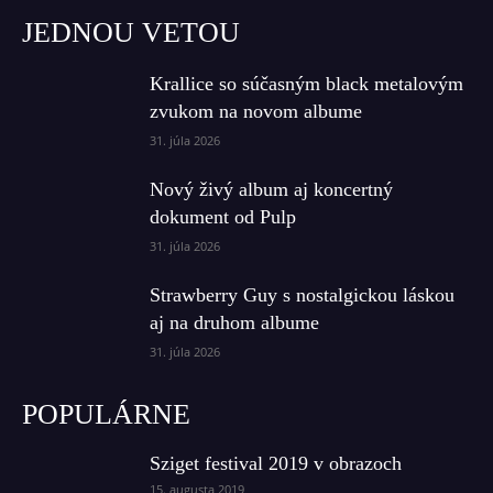
JEDNOU VETOU
Krallice so súčasným black metalovým
zvukom na novom albume
31. júla 2026
Nový živý album aj koncertný
dokument od Pulp
31. júla 2026
Strawberry Guy s nostalgickou láskou
aj na druhom albume
31. júla 2026
POPULÁRNE
Sziget festival 2019 v obrazoch
15. augusta 2019