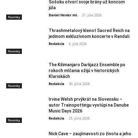
Šošoku otvorí svoje brány už koncom
júla
Daniel Hevier ml.
-
21. júla 2026
Novinky
Thrashmetalový klenot Sacred Reich na
jedinom exkluzívnom koncerte v Randali
Redakcia
-
6. júla 2026
Novinky
The Kilimanjaro Darkjazz Ensemble po
rokoch mlčania ožijú v historických
Klariskách
Redakcia
-
30. júna 2026
Novinky
Irvine Welsh prvýkrát na Slovensku –
autor Trainspottingu vystúpi na Danube
Music Days 2026
Redakcia
-
25. júna 2026
Novinky
Nick Cave – zaujímavosti zo života a jeho