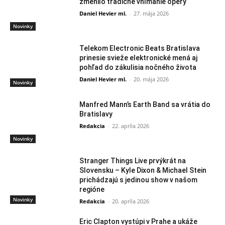
zmenilo tradičné vnímanie opery
Daniel Hevier ml.
-
27. mája 2026
Novinky
Telekom Electronic Beats Bratislava
prinesie svieže elektronické mená aj
pohľad do zákulisia nočného života
Daniel Hevier ml.
-
20. mája 2026
Novinky
Manfred Mann’s Earth Band sa vrátia do
Bratislavy
Redakcia
-
22. apríla 2026
Novinky
Stranger Things Live prvýkrát na
Slovensku – Kyle Dixon & Michael Stein
prichádzajú s jedinou show v našom
regióne
Novinky
Redakcia
-
20. apríla 2026
Eric Clapton vystúpi v Prahe a ukáže