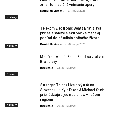
zmenilo tradičné vnímanie opery
Daniel Hevier ml.
-
27. mája 2026
Novinky
Telekom Electronic Beats Bratislava
prinesie svieže elektronické mená aj
pohľad do zákulisia nočného života
Daniel Hevier ml.
-
20. mája 2026
Novinky
Manfred Mann’s Earth Band sa vrátia do
Bratislavy
Redakcia
-
22. apríla 2026
Novinky
Stranger Things Live prvýkrát na
Slovensku – Kyle Dixon & Michael Stein
prichádzajú s jedinou show v našom
regióne
Novinky
Redakcia
-
20. apríla 2026