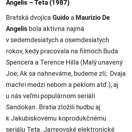
Angelis – Teta (1987)
Bratská dvojica
Guido
a
Maurizio De
Angelis
bola aktívna najmä
v sedemdesiatych a osemdesiatych
rokov, kedy pracovala na filmoch Buda
Spencera a Terence Hilla (Malý unavený
Joe; Ak sa nahneváme, budeme zlí; Dvaja
machri medzi nebom a peklom atď.), aj
u nás veľmi populárnom seriáli
Sandokan. Bratia zložili hudbu aj
k Jakubiskovému koprodukčnému
seriálu Teta. Jarreovské elektronické