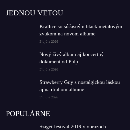
JEDNOU VETOU
Krallice so súčasným black metalovým
zvukom na novom albume
31. júla 2026
Nový živý album aj koncertný
dokument od Pulp
31. júla 2026
Strawberry Guy s nostalgickou láskou
aj na druhom albume
31. júla 2026
POPULÁRNE
Sziget festival 2019 v obrazoch