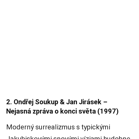
2. Ondřej Soukup & Jan Jirásek –
Nejasná zpráva o konci světa (1997)
Moderný surrealizmus s typickými
Jakubiskovými snovými víziami hudobne