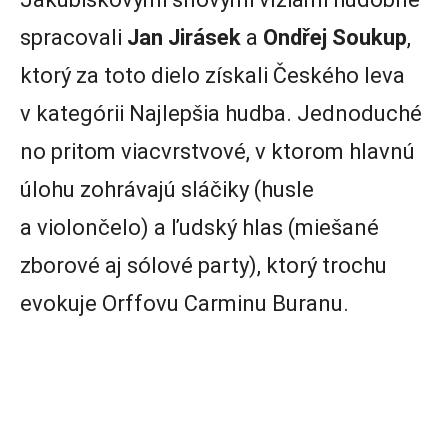
spracovali
Jan Jirásek
a
Ondřej Soukup
,
ktorý za toto dielo získali Českého leva
v kategórii Najlepšia hudba. Jednoduché
no pritom viacvrstvové, v ktorom hlavnú
úlohu zohrávajú sláčiky (husle
a violončelo) a ľudský hlas (miešané
zborové aj sólové party), ktorý trochu
evokuje Orffovu Carminu Buranu.