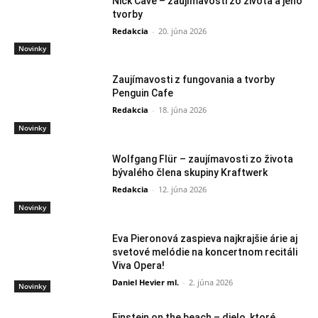
Nick Cave – zaujímavosti zo života a jeho
tvorby
Redakcia
-
20. júna 2026
Novinky
Zaujímavosti z fungovania a tvorby
Penguin Cafe
Redakcia
-
18. júna 2026
Novinky
Wolfgang Flür – zaujímavosti zo života
bývalého člena skupiny Kraftwerk
Redakcia
-
12. júna 2026
Novinky
Eva Pieronová zaspieva najkrajšie árie aj
svetové melódie na koncertnom recitáli
Viva Opera!
Daniel Hevier ml.
-
2. júna 2026
Novinky
Einstein on the beach – dielo, ktoré