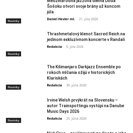
Medzinárodná jazzová dielňa Doda
Šošoku otvorí svoje brány už koncom
júla
Daniel Hevier ml.
-
21. júla 2026
Novinky
Thrashmetalový klenot Sacred Reich na
jedinom exkluzívnom koncerte v Randali
Redakcia
-
6. júla 2026
Novinky
The Kilimanjaro Darkjazz Ensemble po
rokoch mlčania ožijú v historických
Klariskách
Redakcia
-
30. júna 2026
Novinky
Irvine Welsh prvýkrát na Slovensku –
autor Trainspottingu vystúpi na Danube
Music Days 2026
Redakcia
-
25. júna 2026
Novinky