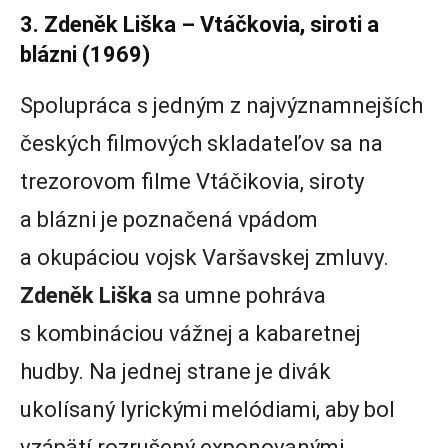
3. Zdeněk Liška – Vtáčkovia, siroti a
blázni (1969)
Spolupráca s jedným z najvýznamnejších
českých filmových skladateľov sa na
trezorovom filme Vtáčikovia, siroty
a blázni je poznačená vpádom
a okupáciou vojsk Varšavskej zmluvy.
Zdeněk Liška
sa umne pohráva
s kombináciou vážnej a kabaretnej
hudby. Na jednej strane je divák
ukolísaný lyrickými melódiami, aby bol
vzápätí rozrušený exponovanými