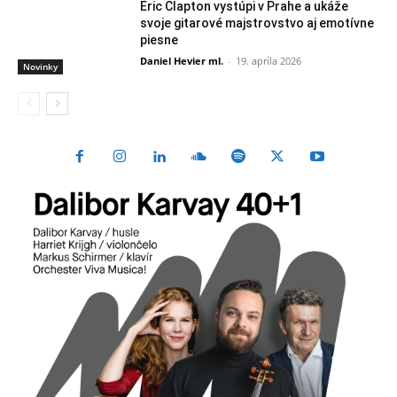
Eric Clapton vystúpi v Prahe a ukáže
svoje gitarové majstrovstvo aj emotívne
piesne
Daniel Hevier ml.
-
19. apríla 2026
Novinky