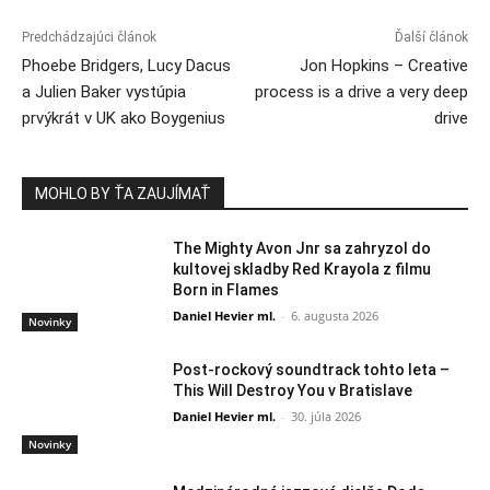
Predchádzajúci článok
Ďalší článok
Phoebe Bridgers, Lucy Dacus
Jon Hopkins – Creative
a Julien Baker vystúpia
process is a drive a very deep
prvýkrát v UK ako Boygenius
drive
MOHLO BY ŤA ZAUJÍMAŤ
The Mighty Avon Jnr sa zahryzol do
kultovej skladby Red Krayola z filmu
Born in Flames
Daniel Hevier ml.
-
6. augusta 2026
Novinky
Post-rockový soundtrack tohto leta –
This Will Destroy You v Bratislave
Daniel Hevier ml.
-
30. júla 2026
Novinky