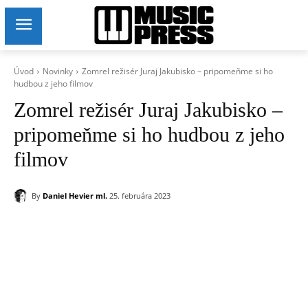
Úvod
Novinky
Zomrel režisér Juraj Jakubisko – pripomeňme si ho
hudbou z jeho filmov
Zomrel režisér Juraj Jakubisko –
pripomeňme si ho hudbou z jeho
filmov
By
Daniel Hevier ml.
25. februára 2023