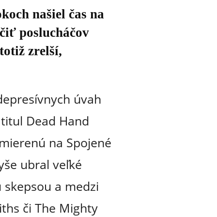
koch našiel čas na
dčiť poslucháčov
tiž zrelší,
 depresívnych úvah
 titul Dead Hand
amierenú na Spojené
vyše ubral veľké
u skepsou a medzi
ths či The Mighty