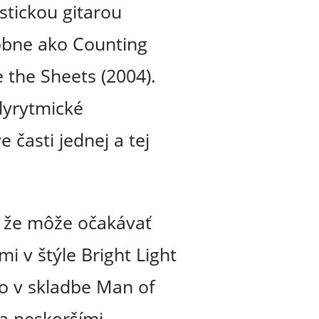
stickou gitarou
dobne ako Counting
 the Sheets (2004).
lyrytmické
 časti jednej a tej
, že môže očakávať
 v štýle Bright Light
aio v skladbe Man of
 a neskoršími