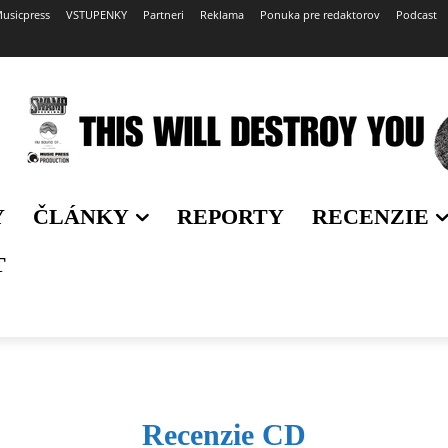
usicpress
VSTUPENKY
Partneri
Reklama
Ponuka pre redaktorov
Podcast
Y
ČLÁNKY
REPORTY
RECENZIE
T
Recenzie CD