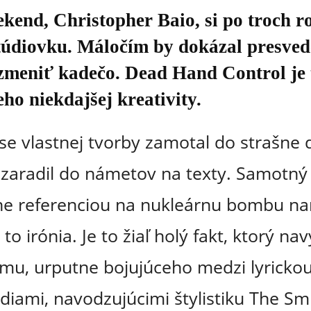
end, Christopher Baio, si po troch ro
 štúdiovku. Máločím by dokázal presve
zmeniť kadečo. Dead Hand Control je to
ho niekdajšej kreativity.
ese vlastnej tvorby zamotal do strašne
ky zaradil do námetov na texty. Samotný
tne referenciou na nukleárnu bombu n
to irónia. Je to žiaľ holý fakt, ktorý na
bumu, urputne bojujúceho medzi lyricko
iami, navodzujúcimi štylistiku The Smi