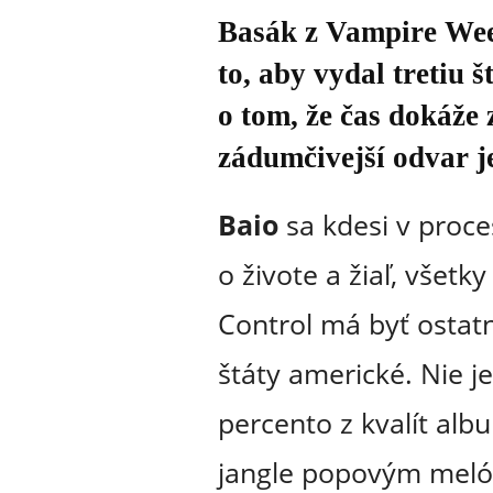
Basák z Vampire Week
to, aby vydal tretiu
o tom, že čas dokáže 
zádumčivejší odvar je
Baio
sa kdesi v proc
o živote a žiaľ, všet
Control má byť osta
štáty americké. Nie je 
percento z kvalít al
jangle popovým melód