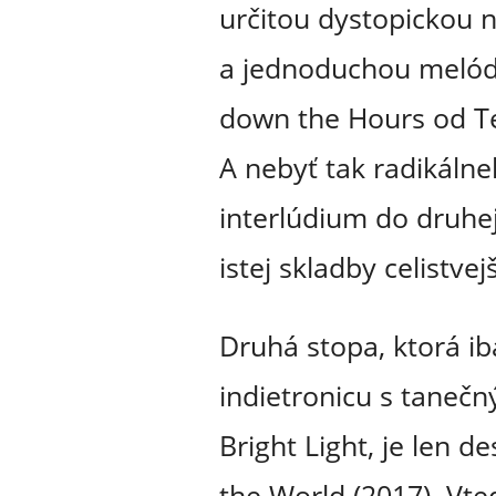
určitou dystopickou n
a jednoduchou melódi
down the Hours od Te
A nebyť tak radikáln
interlúdium do druhej 
istej skladby celistvejš
Druhá stopa, ktorá i
indietronicu s tanečn
Bright Light, je len d
the World (2017). Vte