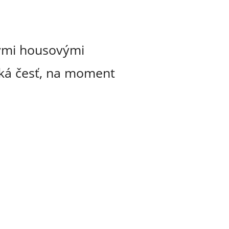
mnými housovými
tká česť, na moment