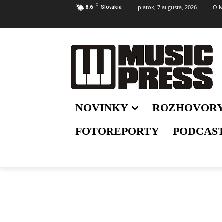
C
piatok, 7 augusta, 2026
O M
8.6
Slovakia
NOVINKY
ROZHOVOR
FOTOREPORTY
PODCAS