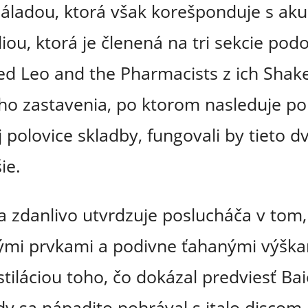
áladou, ktorá však korešponduje s aku
ou, ktorá je členená na tri sekcie po
d Leo and the Pharmacists z ich Shake
eho zastavenia, po ktorom nasleduje po
polovice skladby, fungovali by tieto dve
ie.
ba zdanlivo utvrdzuje poslucháča v tom
ými prvkami a podivne ťahanými výškami
estiláciou toho, čo dokázal predviesť B
dy sa nápadito pohrával s italo discom