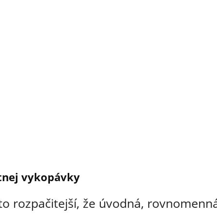
tnej vykopávky
to rozpačitejší, že úvodná, rovnomenná