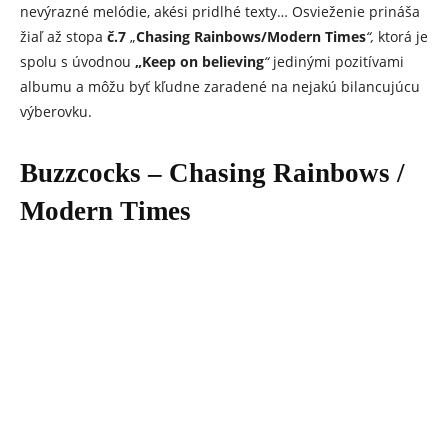
nevýrazné melódie, akési pridlhé texty… Osvieženie prináša
žiaľ až stopa
č.7
„
Chasing Rainbows/Modern Times
“,
ktorá je
spolu s úvodnou
„Keep on believing
“
jedinými pozitívami
albumu a môžu byť kľudne zaradené na nejakú bilancujúcu
výberovku.
Buzzcocks – Chasing Rainbows /
Modern Times