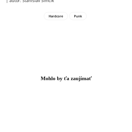
| autor: Stanislav Šimčík
Hardcore
Punk
Mohlo by ťa zaujímať