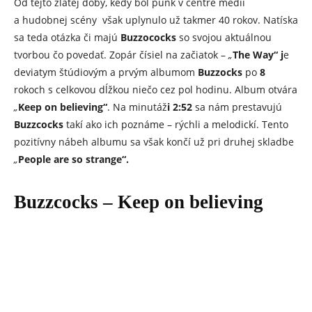
Od tejto zlatej doby, kedy bol punk v centre médií
a hudobnej scény však uplynulo už takmer 40 rokov. Natíska
sa teda otázka či majú
Buzzococks
so svojou aktuálnou
tvorbou čo povedať. Zopár čísiel na začiatok –
„
The Way“ j
e
deviatym štúdiovým a prvým albumom
Buzzocks
po
8
rokoch s celkovou dĺžkou niečo cez pol hodinu. Album otvára
„
Keep on believing“
. Na minutáž
i 2:52
sa nám prestavujú
Buzzcocks
takí ako ich poznáme – rýchli a melodickí. Tento
pozitívny nábeh albumu sa však končí už pri druhej skladbe
„
People are so strange“.
Buzzcocks – Keep on believing