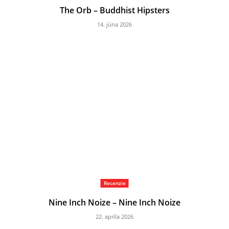
The Orb – Buddhist Hipsters
14. júna 2026
Recenzie
Nine Inch Noize – Nine Inch Noize
22. apríla 2026