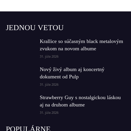
JEDNOU VETOU
Krallice so súčasným black metalovým
zvukom na novom albume
31. júla 2026
Nový živý album aj koncertný
dokument od Pulp
31. júla 2026
Strawberry Guy s nostalgickou láskou
aj na druhom albume
31. júla 2026
POPULÁRNE