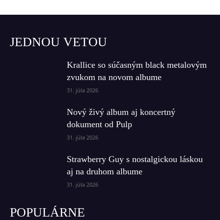
JEDNOU VETOU
Krallice so súčasným black metalovým
zvukom na novom albume
31. júla 2026
Nový živý album aj koncertný
dokument od Pulp
31. júla 2026
Strawberry Guy s nostalgickou láskou
aj na druhom albume
31. júla 2026
POPULÁRNE