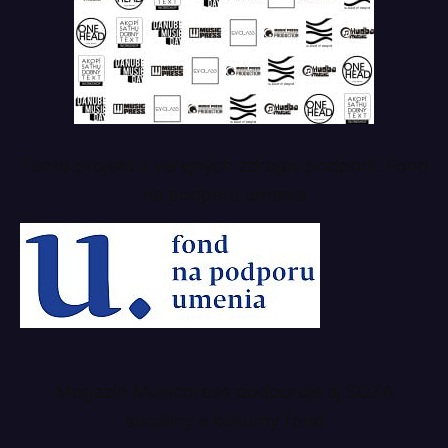
Tento projekt z verejných zdrojov podporil: Fond
na podporu umenia
Magazín Musicpress podporuje aj SOZA
sociálny a kultúrny fond