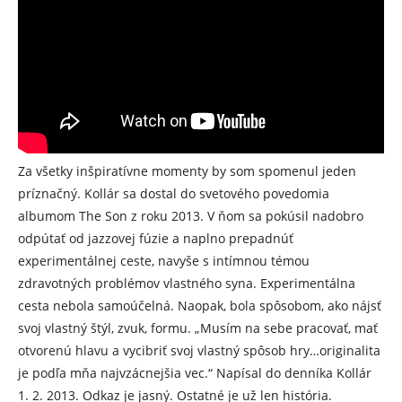
Za všetky inšpiratívne momenty by som spomenul jeden
príznačný. Kollár sa dostal do svetového povedomia
albumom The Son z roku 2013. V ňom sa pokúsil nadobro
odpútať od jazzovej fúzie a naplno prepadnúť
experimentálnej ceste, navyše s intímnou témou
zdravotných problémov vlastného syna. Experimentálna
cesta nebola samoúčelná. Naopak, bola spôsobom, ako nájsť
svoj vlastný štýl, zvuk, formu. „Musím na sebe pracovať, mať
otvorenú hlavu a vycibriť svoj vlastný spôsob hry…originalita
je podľa mňa najvzácnejšia vec.“ Napísal do denníka Kollár
1. 2. 2013. Odkaz je jasný. Ostatné je už len história.