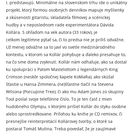
I. predstavujú. Minimálne na slovenskom trhu ide o unikátny
projekt, ktorý formou osobných denníkov mapuje myšlienky
a skúsenosti gitaristu, skladateľa filmovej a scénickej
hudby a v neposlednom rade experimentátora Dávida
Kollára. S ohľadom na vek autora (33 rokov), je
celkom legitímne pýtať sa, či to predsa nie je príliš odvážne.
Už menej odvážne sa to javí vo svetle medzinárodného
kontextu, v ktorom sa Kollár pohybuje a ďaleko presahuje to,
na čo sme doma zvyknutí. Kollár nám odhaľuje, ako sa dostal
ku spolupráci s Patom Mastelottom z legendárnych King
Crimson (neskôr spoločnej kapele KoMaRa), ako skúšal
šťastie u Hansa Zimmera, (ne)šťastne tlačil na Stevena
Wilsona (Porcupine Tree), či ako mu Adam Jones zo skupiny
Tool poslal svoje telefónne číslo. To je len časť z mien
hudobného Olympu, s ktorými prišiel Kollár do styku osobne
alebo sprostredkovane. Prílohou ku knihe je CD remixov, či
presnejšie reinterpretácií Kollárovej tvorby, o ktoré sa
postaral Tomáš Mutina. Treba povedať, že je zaujímavé