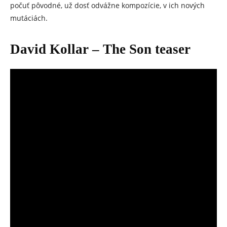
počuť pôvodné, už dosť odvážne kompozície, v ich nových
mutáciách.
David Kollar – The Son teaser