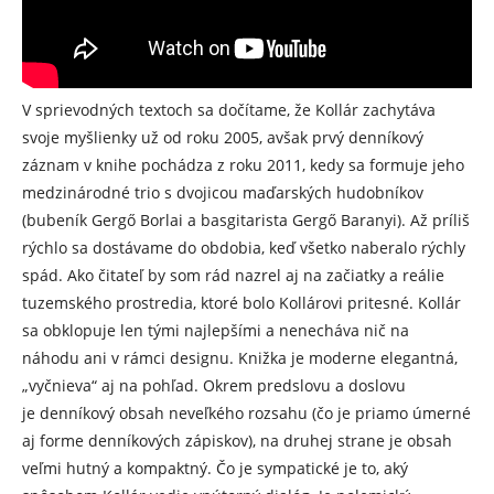
V sprievodných textoch sa dočítame, že Kollár zachytáva
svoje myšlienky už od roku 2005, avšak prvý denníkový
záznam v knihe pochádza z roku 2011, kedy sa formuje jeho
medzinárodné trio s dvojicou maďarských hudobníkov
(bubeník Gergő Borlai a basgitarista Gergő Baranyi). Až príliš
rýchlo sa dostávame do obdobia, keď všetko naberalo rýchly
spád. Ako čitateľ by som rád nazrel aj na začiatky a reálie
tuzemského prostredia, ktoré bolo Kollárovi pritesné. Kollár
sa obklopuje len tými najlepšími a nenecháva nič na
náhodu ani v rámci designu. Knižka je moderne elegantná,
„vyčnieva“ aj na pohľad. Okrem predslovu a doslovu
je denníkový obsah neveľkého rozsahu (čo je priamo úmerné
aj forme denníkových zápiskov), na druhej strane je obsah
veľmi hutný a kompaktný. Čo je sympatické je to, aký