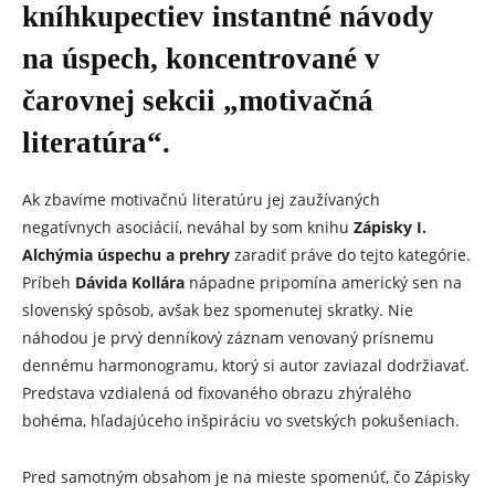
kníhkupectiev instantné návody
na úspech, koncentrované v
čarovnej sekcii „motivačná
literatúra“.
Ak zbavíme motivačnú literatúru jej zaužívaných
negatívnych asociácií, neváhal by som knihu
Zápisky I.
Alchýmia úspechu a prehry
zaradiť práve do tejto kategórie.
Príbeh
Dávida Kollára
nápadne pripomína americký sen na
slovenský spôsob, avšak bez spomenutej skratky. Nie
náhodou je prvý denníkový záznam venovaný prísnemu
dennému harmonogramu, ktorý si autor zaviazal dodržiavať.
Predstava vzdialená od fixovaného obrazu zhýralého
bohéma, hľadajúceho inšpiráciu vo svetských pokušeniach.
Pred samotným obsahom je na mieste spomenúť, čo Zápisky