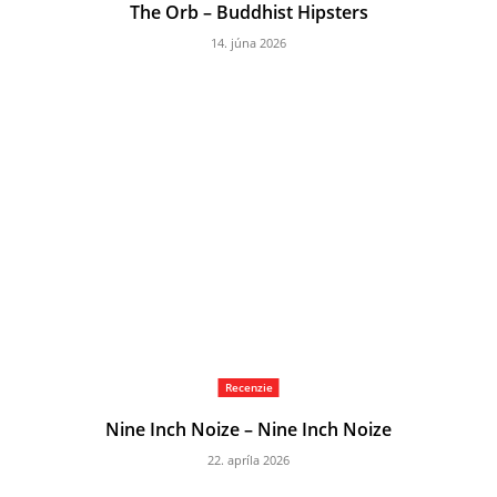
The Orb – Buddhist Hipsters
14. júna 2026
Recenzie
Nine Inch Noize – Nine Inch Noize
22. apríla 2026