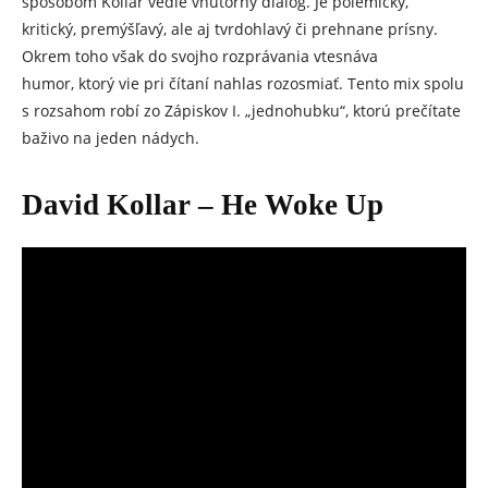
spôsobom Kollár vedie vnútorný dialóg. Je polemický,
kritický, premýšľavý, ale aj tvrdohlavý či prehnane prísny.
Okrem toho však do svojho rozprávania vtesnáva
humor, ktorý vie pri čítaní nahlas rozosmiať. Tento mix spolu
s rozsahom robí zo Zápiskov I. „jednohubku“, ktorú prečítate
baživo na jeden nádych.
David Kollar – He Woke Up