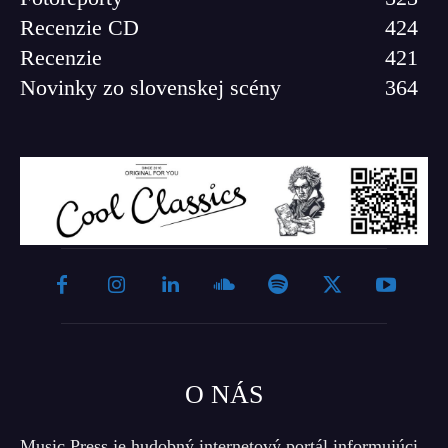
Recenzie CD
424
Recenzie
421
Novinky zo slovenskej scény
364
O NÁS
Music Press je hudobný internetový portál informujúci