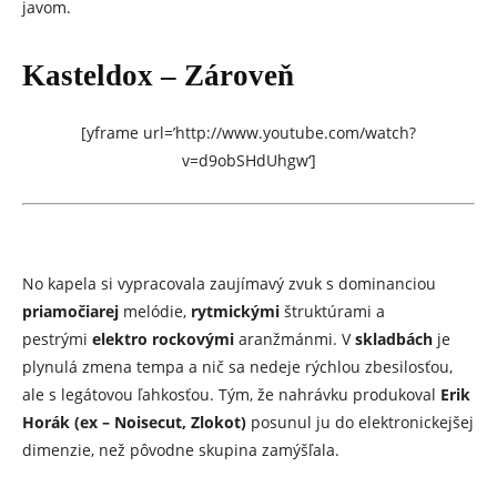
javom.
Kasteldox – Zároveň
[yframe url=’http://www.youtube.com/watch?
v=d9obSHdUhgw‘]
No kapela si vypracovala zaujímavý zvuk s dominanciou
priamočiarej
melódie,
rytmickými
štruktúrami a
pestrými
elektro
rockovými
aranžmánmi. V
skladbách
je
plynulá zmena tempa a nič sa nedeje rýchlou zbesilosťou,
ale s legátovou ľahkosťou. Tým, že nahrávku produkoval
Erik
Horák (ex – Noisecut, Zlokot)
posunul ju do elektronickejšej
dimenzie, než pôvodne skupina zamýšľala.