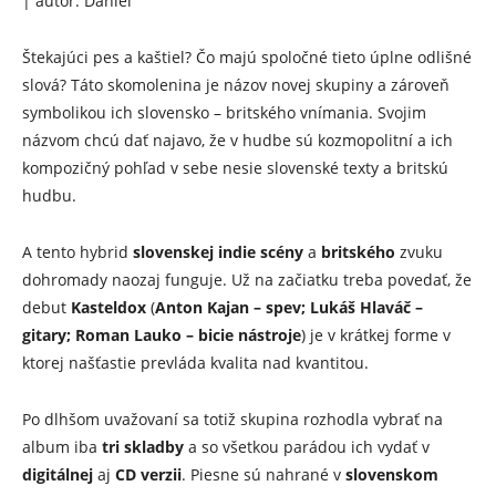
| autor: Daniel
Štekajúci pes a kaštiel? Čo majú spoločné tieto úplne odlišné
slová? Táto skomolenina je názov novej skupiny a zároveň
symbolikou ich slovensko – britského vnímania. Svojim
názvom chcú dať najavo, že v hudbe sú kozmopolitní a ich
kompozičný pohľad v sebe nesie slovenské texty a britskú
hudbu.
A tento hybrid
slovenskej
indie
scény
a
britského
zvuku
dohromady naozaj funguje. Už na začiatku treba povedať, že
debut
Kasteldox
(
Anton Kajan – spev; Lukáš Hlaváč –
gitary; Roman Lauko – bicie nástroje
) je v krátkej forme v
ktorej našťastie prevláda kvalita nad kvantitou.
Po dlhšom uvažovaní sa totiž skupina rozhodla vybrať na
album iba
tri
skladby
a so všetkou parádou ich vydať v
digitálnej
aj
CD
verzii
. Piesne sú nahrané v
slovenskom