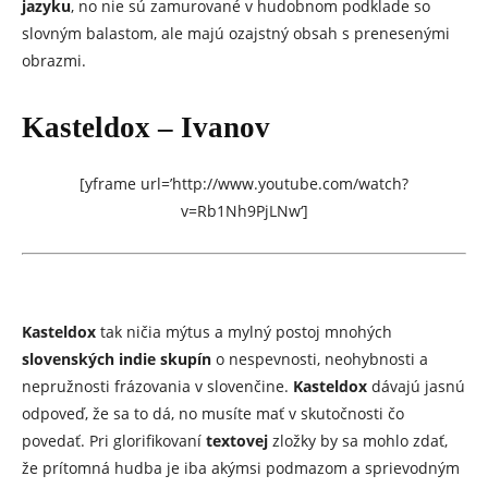
jazyku
, no nie sú zamurované v hudobnom podklade so
slovným balastom, ale majú ozajstný obsah s prenesenými
obrazmi.
Kasteldox – Ivanov
[yframe url=’http://www.youtube.com/watch?
v=Rb1Nh9PjLNw‘]
Kasteldox
tak ničia mýtus a mylný postoj mnohých
slovenských
indie
skupín
o nespevnosti, neohybnosti a
nepružnosti frázovania v slovenčine.
Kasteldox
dávajú jasnú
odpoveď, že sa to dá, no musíte mať v skutočnosti čo
povedať. Pri glorifikovaní
textovej
zložky by sa mohlo zdať,
že prítomná hudba je iba akýmsi podmazom a sprievodným