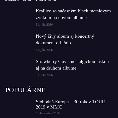
Krallice so súčasným black metalovým
zvukom na novom albume
31. júla 2026
Nový živý album aj koncertný
dokument od Pulp
31. júla 2026
Strawberry Guy s nostalgickou láskou
aj na druhom albume
31. júla 2026
POPULÁRNE
Slobodná Európa – 30 rokov TOUR
2019 v MMC
8. decembra 2019