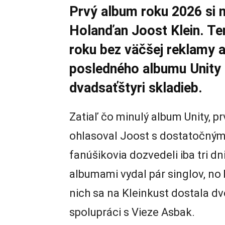
Prvý album roku 2026 si 
Holanďan Joost Klein. Te
roku bez väčšej reklamy a
posledného albumu Unity 
dvadsaťštyri skladieb.
Zatiaľ čo minulý album Unity, prv
ohlasoval Joost s dostatočným
fanúšikovia dozvedeli iba tri d
albumami vydal pár singlov, no
nich sa na Kleinkust dostala dv
spolupráci s Vieze Asbak.