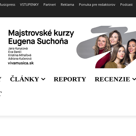
usicpress
VSTUPENKY
Partneri
Reklama
Ponuka pre redaktorov
Podcast
Y
ČLÁNKY
REPORTY
RECENZIE
T