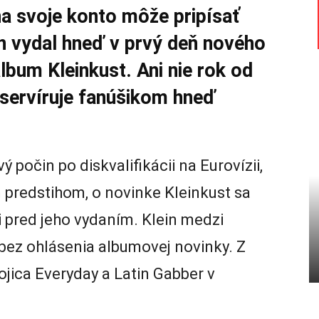
na svoje konto môže pripísať
n vydal hneď v prvý deň nového
lbum Kleinkust. Ani nie rok od
servíruje fanúšikom hneď
ý počin po diskvalifikácii na Eurovízii,
 predstihom, o novinke Kleinkust sa
ni pred jeho vydaním. Klein medzi
 bez ohlásenia albumovej novinky. Z
ojica Everyday a Latin Gabber v