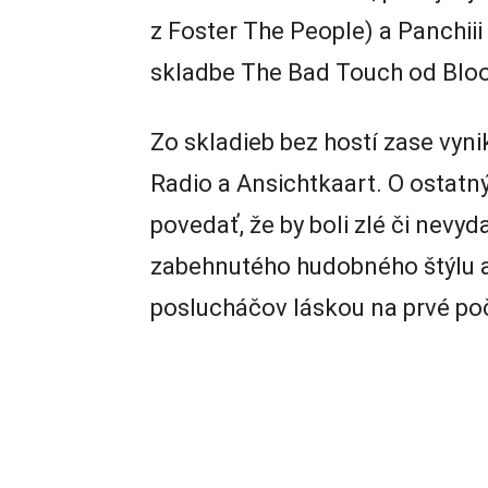
z Foster The People) a Panchiii
skladbe The Bad Touch od Bl
Zo skladieb bez hostí zase vynik
Radio a Ansichtkaart. O ostat
povedať, že by boli zlé či nevy
zabehnutého hudobného štýlu a
poslucháčov láskou na prvé poč