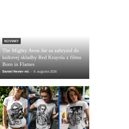
NOVINKY
The Mighty Avon Jnr sa zahryzol do
kultovej skladby Red Krayola z filmu
Born in Flames
Daniel Hevier ml.
-
6. augusta 2026