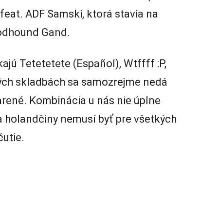
 feat. ADF Samski, ktorá stavia na
oodhound Gand.
ajú Tetetetete (Español), Wtffff :P,
ných skladbách sa samozrejme nedá
darené. Kombinácia u nás nie úplne
 holandčiny nemusí byť pre všetkých
utie.