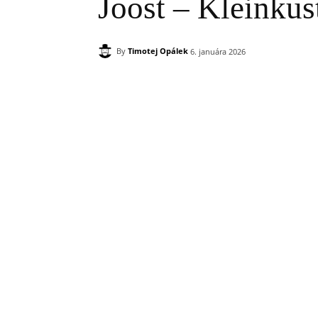
Joost – Kleinkus
By
Timotej Opálek
6. januára 2026
Zdieľam