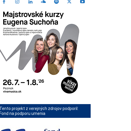
Tento projekt z verejných zdrojov podporil:
Fond na podporu umenia