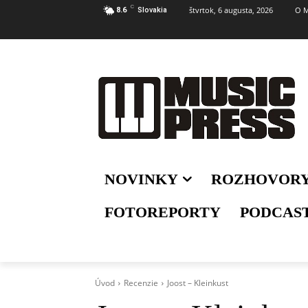
C
štvrtok, 6 augusta, 2026
O M
8.6
Slovakia
NOVINKY
ROZHOVOR
FOTOREPORTY
PODCAS
Úvod
Recenzie
Joost – Kleinkust