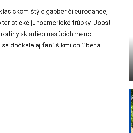
v klasickom štýle gabber či eurodance,
kteristické juhoamerické trúbky. Joost
o rodiny skladieb nesúcich meno
a sa dočkala aj fanúšikmi obľúbená