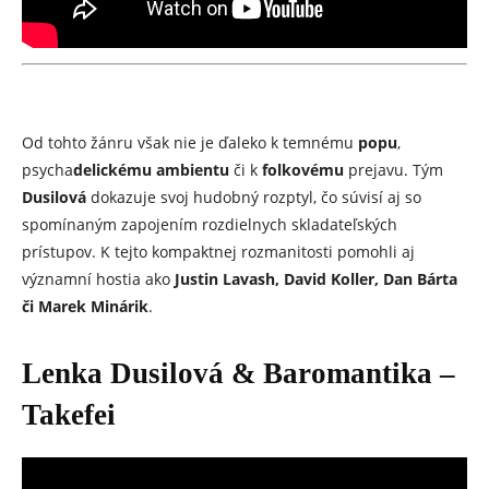
Od tohto žánru však nie je ďaleko k temnému
popu
,
psycha
delickému ambientu
či k
folkovému
prejavu. Tým
Dusilová
dokazuje svoj hudobný rozptyl, čo súvisí aj so
spomínaným zapojením rozdielnych skladateľských
prístupov. K tejto kompaktnej rozmanitosti pomohli aj
významní hostia ako
Justin Lavash, David Koller, Dan Bárta
či Marek Minárik
.
Lenka Dusilová & Baromantika –
Takefei