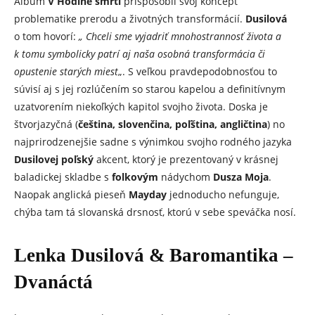
Album
V Hodině smrti
prispôsobil svoj koncept
problematike prerodu a životných transformácií.
Dusilová
o tom hovorí:
„
Chceli sme vyjadriť mnohostrannosť života a
k tomu symbolicky patrí aj naša osobná transformácia či
opustenie starých miest
„. S veľkou pravdepodobnosťou to
súvisí aj s jej rozlúčením so starou kapelou a definitívnym
uzatvorením niekoľkých kapitol svojho života. Doska je
štvorjazyčná (
čeština, slovenčina, poľština, angličtina
) no
najprirodzenejšie sadne s výnimkou svojho rodného jazyka
Dusilovej
poľský
akcent, ktorý je prezentovaný v krásnej
baladickej skladbe s
folkovým
nádychom
Dusza Moja
.
Naopak anglická pieseň
Mayday
jednoducho nefunguje,
chýba tam tá slovanská drsnosť, ktorú v sebe speváčka nosí.
Lenka Dusilová & Baromantika –
Dvanáctá