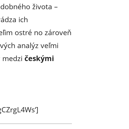
udobného života –
ádza ich
veľim ostré no zároveň
vých analýz veľmi
y medzi
českými
gCZrgL4Ws‘]