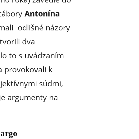
tábory
Antonína
 mali odlišné názory
vorili dva
elo to s uvádzaním
a provokovali k
jektívnymi súdmi,
oje argumenty na
Largo