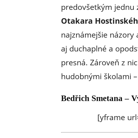
predovšetkým jednu z
Otakara Hostinskéh
najznámejšie názory a
aj duchaplné a opods
presná. Zároveň z ni
hudobnými školami 
Bedřich Smetana – V
[yframe ur