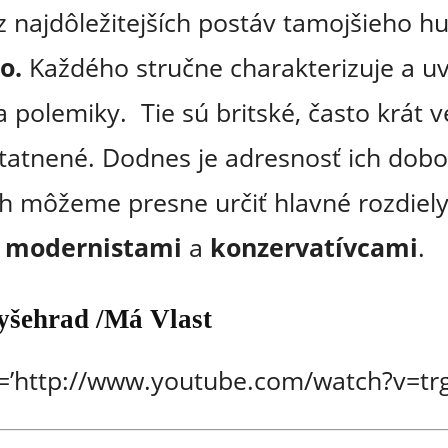
 najdôležitejších postáv tamojšieho h
o.
Každého stručne charakterizuje a uv
 polemiky. Tie sú britské, často krát 
tatnené. Dodnes je adresnosť ich dobo
ch môžeme presne určiť hlavné rozdiel
–
modernistami
a
konzervatívcami
.
yšehrad /Má Vlast
l=’http://www.youtube.com/watch?v=tr