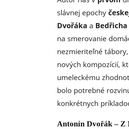
slávnej epochy
česke
Dvořáka
a
Bedřicha
na smerovanie domácej
nezmieriteľné tábory,
nových kompozícií, k
umeleckému zhodnoten
bolo potrebné rozvin
konkrétnych príklado
Antonín Dvořák – Z 