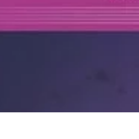
Zdieľam