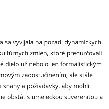
 sa vyvíjala na pozadí dynamických
kultúrnych zmien, ktoré predurčovali
é dielo už nebolo len formalistickým
amovým zadosťučinením, ale stále
li snahy a požiadavky, aby mohli
e obstáť s umeleckou suverenitou a