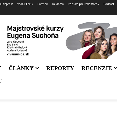
usicpress
VSTUPENKY
Partneri
Reklama
Ponuka pre redaktorov
Podcast
Y
ČLÁNKY
REPORTY
RECENZIE
T