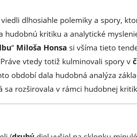
 viedli dlhosiahle polemiky a spory, kto
sa hudobnú kritiku a analytické mysleni
dbu
“
Miloša Honsa
si všíma tieto tend
 Práve vtedy totiž kulminovali spory v
č
omto období dala hudobná analýza zák
á sa rozširovala v rámci hudobnej kritik
eli (
druhý
diel vyšiel na sklonku minul