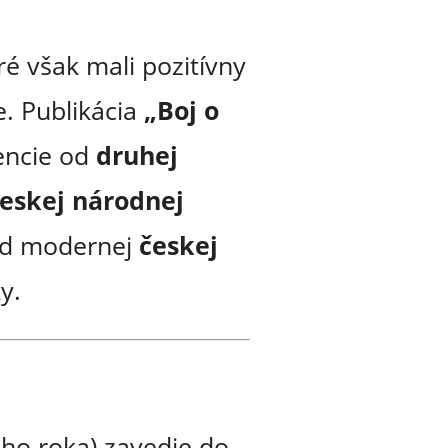
ré však mali pozitívny
e. Publikácia
„Boj o
encie od
druhej
eskej národnej
lad modernej
českej
y.
ého roka) zavedie do