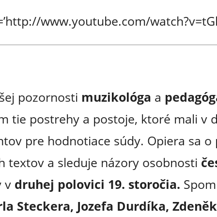
l=’http://www.youtube.com/watch?v=tG
äšej pozornosti
muzikológa
a
pedagóga
m tie postrehy a postoje, ktoré mali 
ntov pre hodnotiace súdy. Opiera sa 
h textov a sleduje názory osobnosti
če
 v
druhej polovici 19. storočia.
Spomín
rla Steckera, Jozefa Durdíka, Zdeně