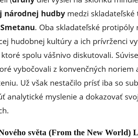
j
národnej hudby
medzi skladateľské 
 Smetanu
. Oba skladateľské protipóly
 hudobnej kultúry a ich prívrženci vyt
 ktoré spolu vášnivo diskutovali. Súvis
toré vybočovali z konvenčných noriem 
iu. Už však nestačilo prísť iba so sub
úť analytické myslenie a dokazovať sv
ch.
Nového světa (From the New World) 