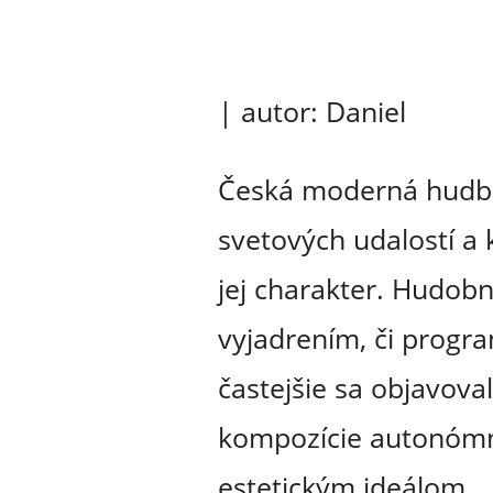
| autor: Daniel
Česká moderná hudba
svetových udalostí a 
jej charakter. Hudobn
vyjadrením, či progr
častejšie sa objavova
kompozície autonómn
estetickým ideálom.