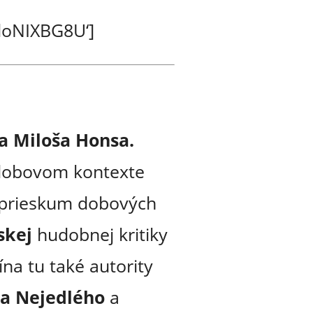
loNIXBG8U‘]
 Miloša Honsa.
v dobovom kontexte
o prieskum dobových
skej
hudobnej kritiky
a tu také autority
ka Nejedlého
a