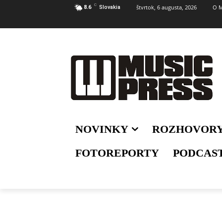
C
štvrtok, 6 augusta, 2026
O M
8.6
Slovakia
NOVINKY
ROZHOVOR
FOTOREPORTY
PODCAS