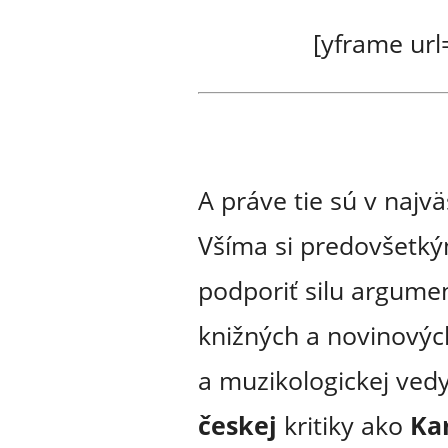
[yframe ur
A práve tie sú v najv
Všíma si predovšetký
podporiť silu argume
knižných a novinovýc
a muzikologickej vedy
českej
kritiky ako
Ka