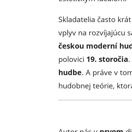
Skladatelia často krát
vplyv na rozvíjajúcu 
českou moderní hu
polovici
19. storočia
.
hudbe
. A práve v t
hudobnej teórie, ktor
Autor nás v
prvom
di