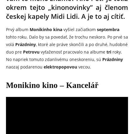
okrem tejto „kinonovinky“ aj členom
českej kapely Midi Lidi. A je to aj cítiť.
Prvý album
Monikinho kina
vyšiel začiatkom
septembra
tohto roku. Dalo by sa povedať, že trochu neskoro. Po prvé sa
volá
Prázdniny
, ktoré ale práve skončili a po druhé, hudobné
duo pre
Petrovu
vyťaženosť pracovalo na albume
tri
roky.
No napriek tomuto zdanlivému oneskoreniu, sú
Prázdniny
naozaj podarenou
elektropopovou
vecou.
Monikino kino – Kancelář