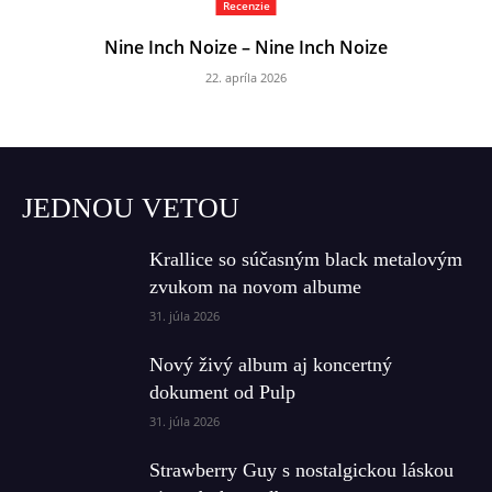
Recenzie
Nine Inch Noize – Nine Inch Noize
22. apríla 2026
JEDNOU VETOU
Krallice so súčasným black metalovým
zvukom na novom albume
31. júla 2026
Nový živý album aj koncertný
dokument od Pulp
31. júla 2026
Strawberry Guy s nostalgickou láskou