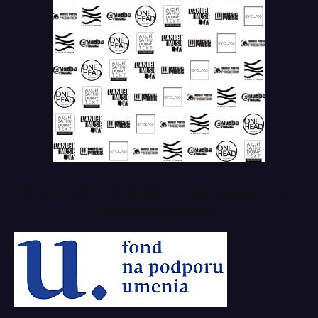
Tento projekt z verejných zdrojov podporil: Fond
na podporu umenia