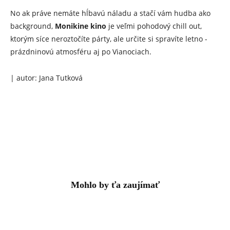
No ak práve nemáte hĺbavú náladu a stačí vám hudba ako
background,
Monikine kino
je veľmi pohodový chill out,
ktorým síce neroztočíte párty, ale určite si spravíte letno ­
prázdninovú atmosféru aj po Vianociach.
| autor: Jana Tutková
Mohlo by ťa zaujímať