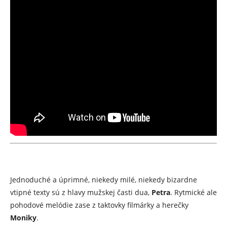
Jednoduché a úprimné, niekedy milé, niekedy bizardne
vtipné texty sú z hlavy mužskej časti dua,
Petra
. Rytmické ale
pohodové melódie zase z taktovky filmárky a herečky
Moniky
.