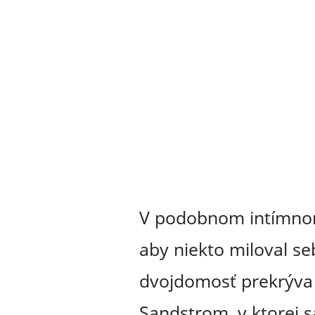
V podobnom intímnom 
aby niekto miloval se
dvojdomosť prekrýva 
Sandstrom, v ktorej 