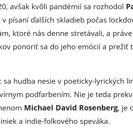
0, avšak kvôli pandémií sa rozhodol
P
v písaní ďalších skladieb počas lockdo
ám, ktoré nás denne stretávali, a práve
kov ponoriť sa do jeho emócií a prežiť 
 sa hudba nesie v poeticky-lyrických lin
írnym podfarbením. Nie je teda prekv
m menom
Michael David Rosenberg
, je
iniek a indie-folkového speváka.