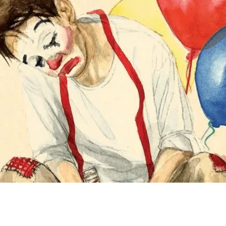
Zdieľam