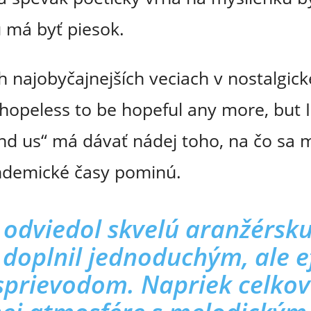
 má byť piesok.
ch najobyčajnejších veciach v nostalgic
s hopeless to be hopeful any more, but I
find us“ má dávať nádej toho, na čo sa
ndemické časy pominú.
 odviedol skvelú aranžérsku
y doplnil jednoduchým, ale 
prievodom. Napriek celkove