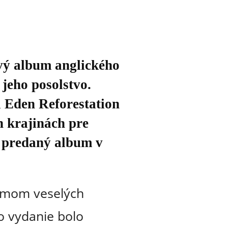
ový album anglického
jeho posolstvo.
i Eden Reforestation
h krajinách pre
ý predaný album v
bumom veselých
o vydanie bolo