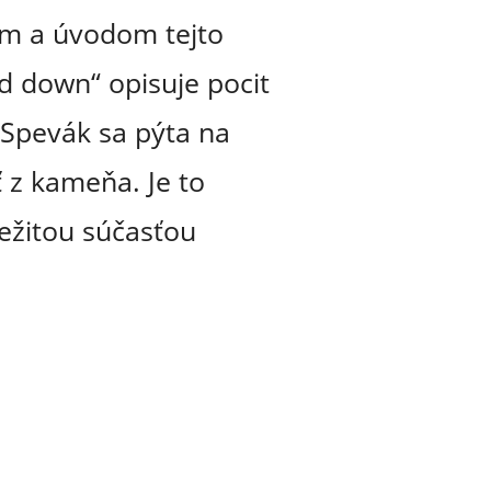
om a úvodom tejto
nd down“ opisuje pocit
. Spevák sa pýta na
 z kameňa. Je to
ležitou súčasťou