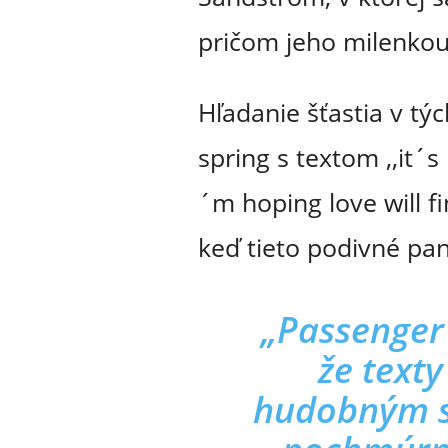
pričom jeho milenkou
Hľadanie šťastia v tý
spring s textom ,,it´
´m hoping love will 
keď tieto podivné pa
„Passenger
že text
hudobným s