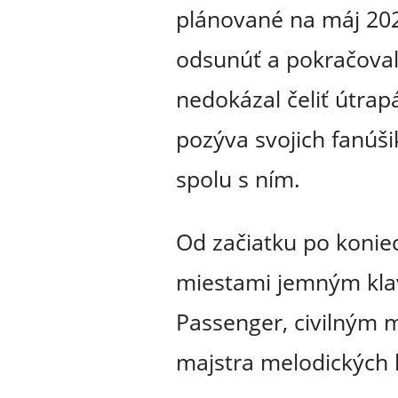
plánované na máj 202
odsunúť a pokračoval 
nedokázal čeliť útrap
pozýva svojich fanúši
spolu s ním.
Od začiatku po koniec
miestami jemným klav
Passenger, civilný
majstra melodických l