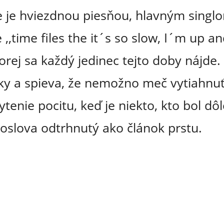
 je hviezdnou piesňou, hlavným singl
 ,,time files the it´s so slow, I´m up a
ktorej sa každý jedinec tejto doby nájde
ľky a spieva, že nemožno meč vytiahnuť
tenie pocitu, keď je niekto, kto bol dô
oslova odtrhnutý ako článok prstu.