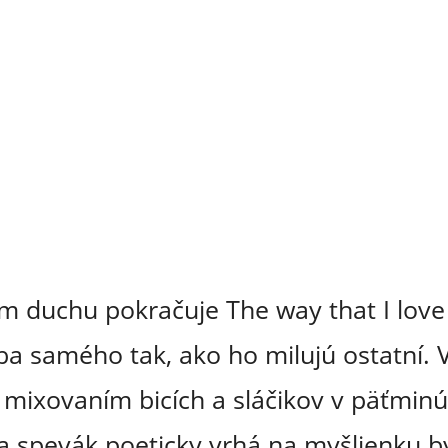
duchu pokračuje The way that I love yo
ba samého tak, ako ho milujú ostatní. 
mixovaním bicích a sláčikov v päťminú
sa spevák poeticky vrhá na myšlienku b