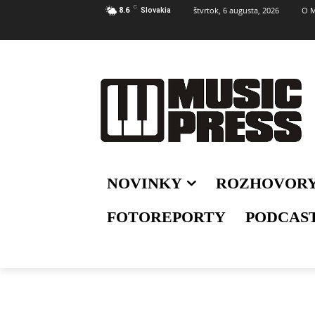
C
štvrtok, 6 augusta, 2026
O M
8.6
Slovakia
NOVINKY
ROZHOVOR
FOTOREPORTY
PODCAS