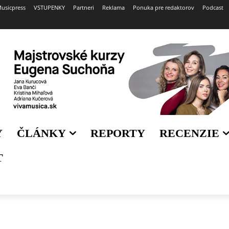
usicpress
VSTUPENKY
Partneri
Reklama
Ponuka pre redaktorov
Podcast
Y
ČLÁNKY
REPORTY
RECENZIE
T