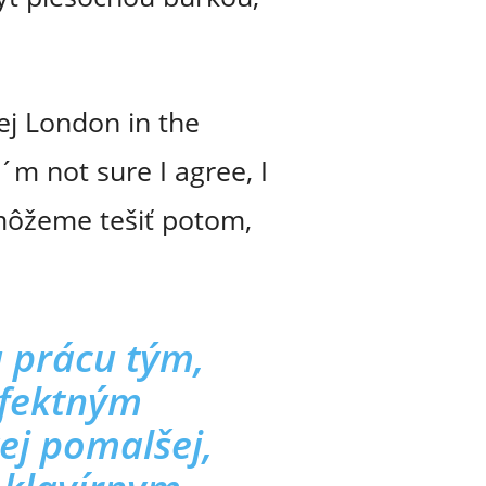
kej London in the
´m not sure I agree, I
 môžeme tešiť potom,
 prácu tým,
efektným
j pomalšej,