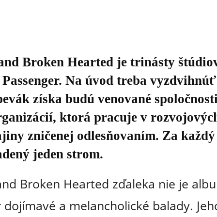
and Broken Hearted je trinásty štúdi
 Passenger. Na úvod treba vyzdvihnúť 
spevák získa budú venované spoločnost
rganizácií, ktorá pracuje v rozvojovýc
jiny zničenej odlesňovaním. Za každ
adený jeden strom.
and Broken Hearted zďaleka nie je al
r dojímavé a melancholické balady. Jeh