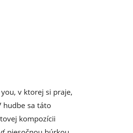
u, v ktorej si praje,
V hudbe sa táto
tovej kompozícii
yť piesočnou búrkou,