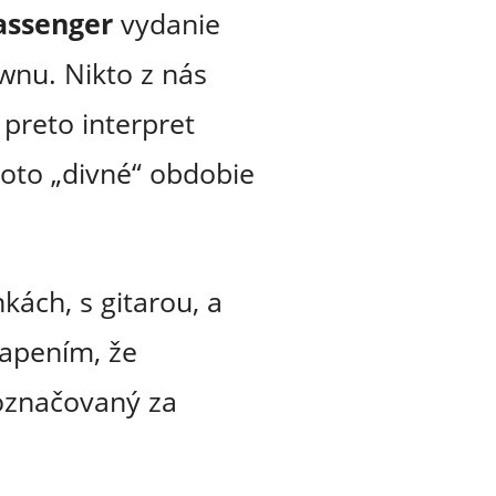
assenger
vydanie
wnu. Nikto z nás
 preto interpret
toto „divné“ obdobie
kách, s gitarou, a
apením, že
 označovaný za