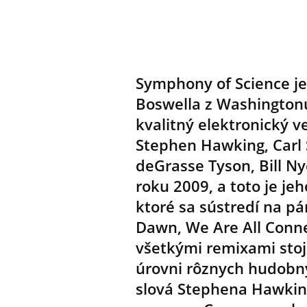
Symphony of Science j
Boswella z Washingtonu
kvalitný elektronický
Stephen Hawking, Carl 
deGrasse Tyson, Bill Ny
roku 2009, a toto je je
ktoré sa sústredí na pá
Dawn, We Are All Conne
všetkými remixami sto
úrovni rôznych hudobný
slová Stephena Hawking