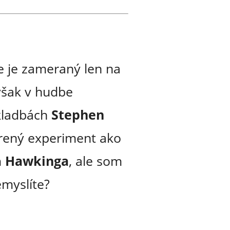
e je zameraný len na
 však v hudbe
kladbách
Stephen
rený experiment ako
m
Hawkinga
, ale som
nemyslíte?