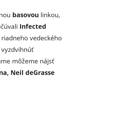
lnou
basovou
linkou,
čúvali
Infected
 riadneho vedeckého
 vyzdvihnúť
bume môžeme nájsť
na, Neil deGrasse