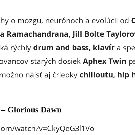
hy o mozgu, neurónoch a evolúcii od
C
a Ramachandrana, Jill Bolte Taylorov
ká rýchly
drum and bass, klavír
a spe
ovancov starých dosiek
Aphex Twin
ps
 možno nájsť aj čriepky
chilloutu, hip
 – Glorious Dawn
.com/watch?v=CkyQeG3l1Vo