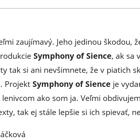
eľmi zaujímavý. Jeho jedinou škodou, ž
produkcie
Symphony of Sience
, ak sa
y tak si ani nevšimnete, že v piatich s
é. Projekt
Symphony of Sience
je vyda
m lenivcom ako som ja. Veľmi obdivuje
xty, tak ej stále lepšie si ich spievať, 
háčková