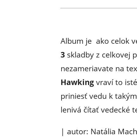
Album je ako celok v
3
skladby z celkovej 
nezameriavate na text
Hawking
vraví to ist
priniesť vedu k taký
lenivá čítať vedecké te
| autor: Natália Mac