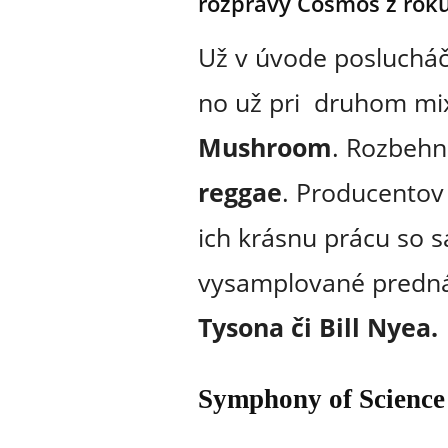
rozpravy Cosmos z roku
Už v úvode posluchá
no už pri druhom mi
Mushroom
. Rozbeh
reggae
. Producentov
ich krásnu prácu so
vysamplované predn
Tysona či Bill Nyea.
Symphony of Scienc