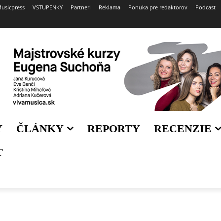
usicpress
VSTUPENKY
Partneri
Reklama
Ponuka pre redaktorov
Podcast
Y
ČLÁNKY
REPORTY
RECENZIE
T