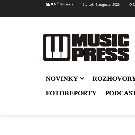
C
štvrtok, 6 augusta, 2026
O M
8.6
Slovakia
NOVINKY
ROZHOVOR
FOTOREPORTY
PODCAS