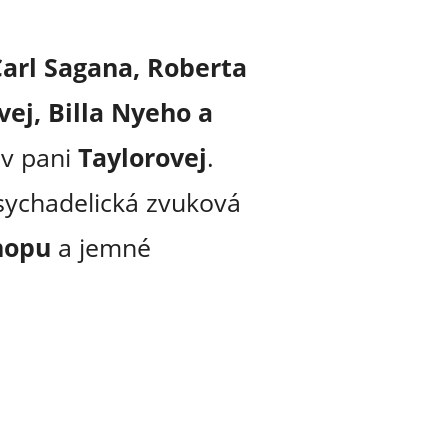
arl Sagana, Roberta
ej, Billa Nyeho a
v pani
Taylorovej
.
ychadelická zvuková
 hopu
a jemné