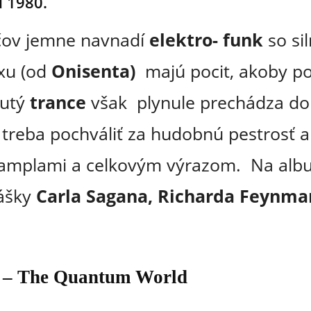
 1980.
čov jemne navnadí
elektro- funk
so si
xu (od
Onisenta)
majú pocit, akoby po
nutý
trance
však plynule prechádza do
 treba pochváliť za hudobnú pestrosť a
 samplami a celkovým výrazom. Na al
ášky
Carla Sagana, Richarda Feynma
e – The Quantum World