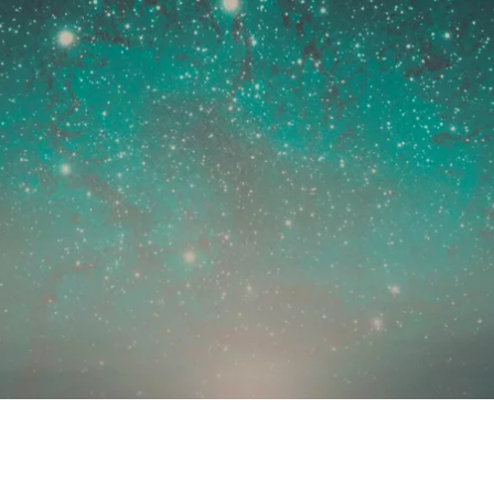
Zdieľam