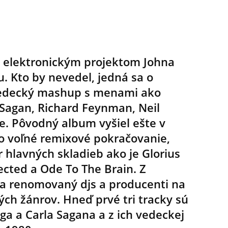
e elektronickým projektom Johna
. Kto by nevedel, jedná sa o
 vedecký mashup s menami ako
Sagan, Richard Feynman, Neil
e. Pôvodný album vyšiel ešte v
ho voľné remixové pokračovanie,
r hlavných skladieb ako je Glorius
cted a Ode To The Brain. Z
ja renomovaný djs a producenti na
ch žánrov. Hneď prvé tri tracky sú
a a Carla Sagana a z ich vedeckej