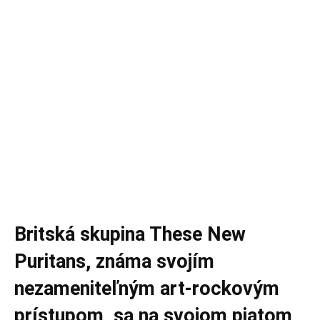
Britská skupina These New
Puritans, známa svojím
nezameniteľným art-rockovým
prístupom, sa na svojom piatom