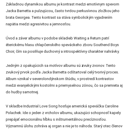
Základnou dynamikou albumu je kontrast medzi emotívnym spevom
Jacka Barnetta a pulzujúcou, často tvrdou perkusívnou zložkou jeho
brata Georgea. Tento kontrast sa stáva symbolickým vyjadrením
napätia medzi agresivitou a jemnosťou.
Úvod a záver albumu v podobe skladieb Waiting a Return patrí
éterickému hlasu chlapčenského speváckeho zboru Southend Boys
Choir, čím sa posilňuje duchovný a introspektívny charakter nahrávky.
Jedným z opakujúcich sa motívov albumu sú
z
vuky zvonov. Tento
zvukový prvok podľa Jacka Barnetta odštartoval celý tvorivý proces.
Album vznikal v severolondýnskom štúdiu, v prostredí kontrastov
medzi evanjelickými kostolmi a priemyselnou zónou, čo sa premieta aj
do hudby samotnej.
V skladbe Industrial Love Song hosťuje americká speváčka Caroline
Polachek. Ide o jeden z vrcholov albumu, ukazujúci schopnosť kapely
prepájať emocionálnu hĺbku s inštrumentálnou precíznosťou.
Významnú úlohu zohráva aj organ a nie je to náhoda. Starý otec členov