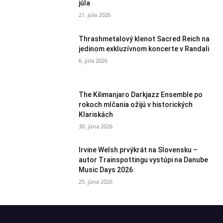
júla
21. júla 2026
Thrashmetalový klenot Sacred Reich na
jedinom exkluzívnom koncerte v Randali
6. júla 2026
The Kilimanjaro Darkjazz Ensemble po
rokoch mlčania ožijú v historických
Klariskách
30. júna 2026
Irvine Welsh prvýkrát na Slovensku –
autor Trainspottingu vystúpi na Danube
Music Days 2026
25. júna 2026