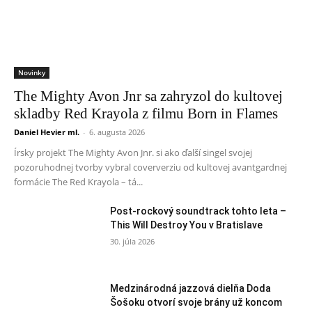
Novinky
The Mighty Avon Jnr sa zahryzol do kultovej
skladby Red Krayola z filmu Born in Flames
Daniel Hevier ml.
-
6. augusta 2026
Írsky projekt The Mighty Avon Jnr. si ako ďalší singel svojej
pozoruhodnej tvorby vybral coververziu od kultovej avantgardnej
formácie The Red Krayola – tá...
Post-rockový soundtrack tohto leta –
This Will Destroy You v Bratislave
30. júla 2026
Medzinárodná jazzová dielňa Doda
Šošoku otvorí svoje brány už koncom