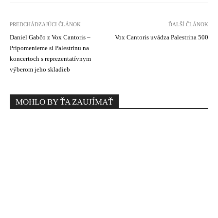
PREDCHÁDZAJÚCI ČLÁNOK
ĎALŠÍ ČLÁNOK
Daniel Gabčo z Vox Cantoris –
Vox Cantoris uvádza Palestrina 500
Pripomenieme si Palestrinu na
koncertoch s reprezentatívnym
výberom jeho skladieb
MOHLO BY ŤA ZAUJÍMAŤ