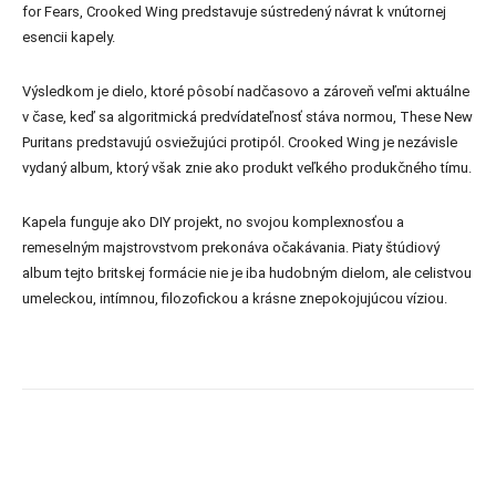
for Fears, Crooked Wing predstavuje sústredený návrat k vnútornej
esencii kapely.
Výsledkom je dielo, ktoré pôsobí nadčasovo a zároveň veľmi aktuálne
v čase, keď sa algoritmická predvídateľnosť stáva normou, These New
Puritans predstavujú osviežujúci protipól. Crooked Wing je nezávisle
vydaný album, ktorý však znie ako produkt veľkého produkčného tímu.
Kapela funguje ako DIY projekt, no svojou komplexnosťou a
remeselným majstrovstvom prekonáva očakávania. Piaty štúdiový
album tejto britskej formácie nie je iba hudobným dielom, ale celistvou
umeleckou, intímnou, filozofickou a krásne znepokojujúcou víziou.
Facebook
X
Linkedin
Email