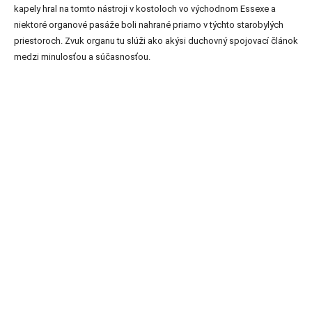
kapely hral na tomto nástroji v kostoloch vo východnom Essexe a
niektoré organové pasáže boli nahrané priamo v týchto starobylých
priestoroch. Zvuk organu tu slúži ako akýsi duchovný spojovací článok
medzi minulosťou a súčasnosťou.