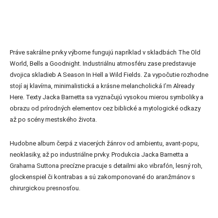
Práve sakrálne prvky výborne fungujú napríklad v skladbách The Old
World, Bells a Goodnight. Industriálnu atmosféru zase predstavuje
dvojica skladieb A Season In Hell a Wild Fields. Za vypočutie rozhodne
stojí aj klavírna, minimalistická a krásne melancholická I’m Already
Here. Texty Jacka Barnetta sa vyznačujú vysokou mierou symboliky a
obrazu od prírodných elementov cez biblické a mytologické odkazy
až po scény mestského života.
Hudobne album čerpá z viacerých žánrov od ambientu, avant-popu,
neoklasiky, až po industriálne prvky. Produkcia Jacka Barnetta a
Grahama Suttona precízne pracuje s detailmi ako vibrafón, lesný roh,
glockenspiel či kontrabas a sú zakomponované do aranžmánov s
chirurgickou presnosťou.