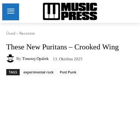
Úvod
Recenzie
These New Puritans – Crooked Wing
By
Timotej Opálek
13. Októbra 2025
TAGS
experimental rock
Post Punk