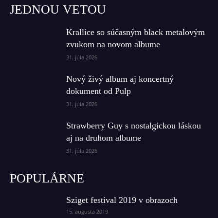
JEDNOU VETOU
Krallice so súčasným black metalovým
zvukom na novom albume
31. júla 2026
Nový živý album aj koncertný
dokument od Pulp
31. júla 2026
Strawberry Guy s nostalgickou láskou
aj na druhom albume
31. júla 2026
POPULÁRNE
Sziget festival 2019 v obrazoch
15. augusta 2019