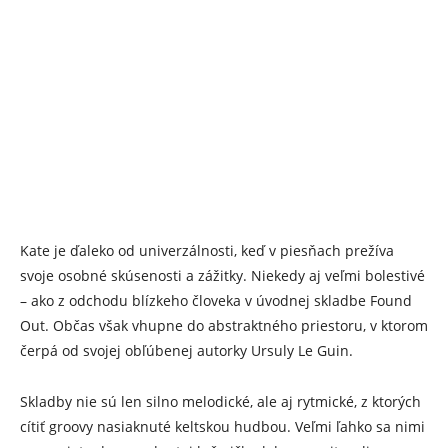
Kate je ďaleko od univerzálnosti, keď v piesňach prežíva
svoje osobné skúsenosti a zážitky. Niekedy aj veľmi bolestivé
– ako z odchodu blízkeho človeka v úvodnej skladbe Found
Out. Občas však vhupne do abstraktného priestoru, v ktorom
čerpá od svojej obľúbenej autorky Ursuly Le Guin.
Skladby nie sú len silno melodické, ale aj rytmické, z ktorých
cítiť groovy nasiaknuté keltskou hudbou. Veľmi ľahko sa nimi