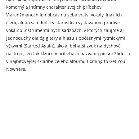
komorný a intímny charakter svojich príbehov.
V aranžmánoch len občas na seba vrství vokály, inak ich
člení, alebo sa odmlčí v starostlivo vystavanom pradive
vokálno-inštrumentálnych sadzbách, v ktorých zaujme aj
jednoduchý dialóg gitary a hlasu s občasnými rytmickými
výkyvmi (Started Again), ako aj bohatší zvuk na dychové
nástroje, len tak kĺžuce v priliehavo nazvanej piesni Slider a
v najhitovejšej skladbe celého albumu Coming to Get You
Nowhere.