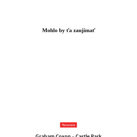
Mohlo by ťa zaujímať
Recenzie
Graham Coxon – Castle Park