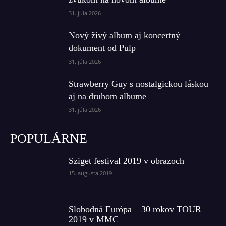
31. júla 2026
Nový živý album aj koncertný
dokument od Pulp
31. júla 2026
Strawberry Guy s nostalgickou láskou
aj na druhom albume
31. júla 2026
POPULÁRNE
Sziget festival 2019 v obrazoch
15. augusta 2019
Slobodná Európa – 30 rokov TOUR
2019 v MMC