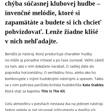
chýba súčasnej klubovej hudbe –
invenčné melódie, ktoré si
zapamätáte a budete si ich chcieť
pohvizdovať. Lenže žiadne klišé
v nich nehľadajte.
Bendžo je nástroj, ktorý predurčuje charakter hudby
no môže aj poriadne iritovať a po čase zunovať. Veľmi záleží
na tom, ako s ním dokážete narábať, či radšej dáte do
popredia horizontálnu, či vertikálnu líniu, alebo ako ho
kombinujete s inými hudobnými nástrojmi a spevom. Takto
sa s ním pohráva parížsko-britská hudobníčka
Kate Stables
,
ktorá stojí za kapelou
This Is The Kit
.
Celú atmosféru v piesňach nestavia iba na jednom nástroji.
Dobre ovláda aj iné strunové inštrumenty a dopĺňa ich