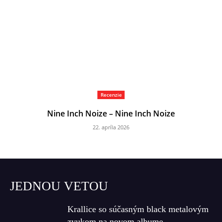
Recenzie
Nine Inch Noize – Nine Inch Noize
22. apríla 2026
JEDNOU VETOU
Krallice so súčasným black metalovým
zvukom na novom albume