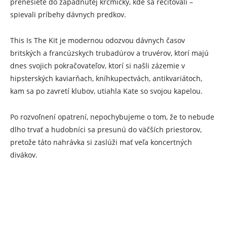
prenesiete do zapadnutej krčmičky, kde sa recitovali –
spievali príbehy dávnych predkov.
This Is The Kit je modernou odozvou dávnych časov
britských a francúzskych trubadúrov a truvérov, ktorí majú
dnes svojich pokračovateľov, ktorí si našli zázemie v
hipsterských kaviarňach, kníhkupectvách, antikvariátoch,
kam sa po zavretí klubov, utiahla Kate so svojou kapelou.
Po rozvoľnení opatrení, nepochybujeme o tom, že to nebude
dlho trvať a hudobníci sa presunú do väčších priestorov,
pretože táto nahrávka si zaslúži mať veľa koncertných
divákov.