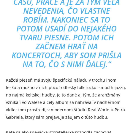
ČASU, PRÁCE A JE ZA TÝM VEĽA
NEVEDENIA, ČO VLASTNE
ROBÍM. NAKONIEC SA TO
POTOM USADÍ DO NEJAKÉHO
TVARU PIESNE. POTOM ICH
ZAČNEM HRAŤ NA
KONCERTOCH, ABY SOM PRIŠLA
NA TO, ČO S NIMI ĎALEJ.“
Každá pieseň má svoju špecifickú náladu v trochu inom
lesku a možno v nich počuť odlesky folk rocku, smooth jazzu,
no najmä keltskej hudby. Je to dané aj tým, že aranžmány
vznikali vo Walese a celý album sa nahrával v nádhernom
vidieckom prostredí, v modernom štúdiu Real World u Petra
Gabriela, ktorý sám prejavuje záujem o túto hudbu.
Kate sa ako speváčka-storytellerka rozhodla zachovať