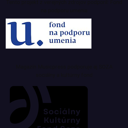
Tento projekt z verejných zdrojov podporil: Fond
na podporu umenia
Magazín Musicpress podporuje aj SOZA
sociálny a kultúrny fond