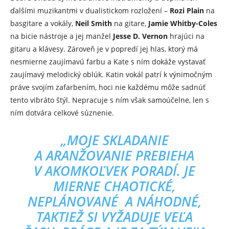
ďalšími muzikantmi v dualistickom rozložení –
Rozi Plain
na
basgitare a vokály,
Neil Smith
na gitare,
Jamie Whitby-Coles
na bicie nástroje a jej manžel
Jesse D. Vernon
hrajúci na
gitaru a klávesy. Zároveň je v popredí jej hlas, ktorý má
nesmierne zaujímavú farbu a Kate s ním dokáže vystavať
zaujímavý melodický oblúk. Katin vokál patrí k výnimočným
práve svojím zafarbením, hoci nie každému môže sadnúť
tento vibráto štýl. Nepracuje s ním však samoúčelne, len s
ním dotvára celkové súznenie.
„MOJE SKLADANIE
A ARANŽOVANIE PREBIEHA
V AKOMKOĽVEK PORADÍ. JE
MIERNE CHAOTICKÉ,
NEPLÁNOVANÉ A NÁHODNÉ,
TAKTIEŽ SI VYŽADUJE VEĽA