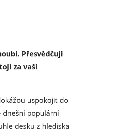
oubí. Přesvědčuji
ojí za vaši
 dokážou uspokojit do
 dnešní populární
uhle desku z hlediska