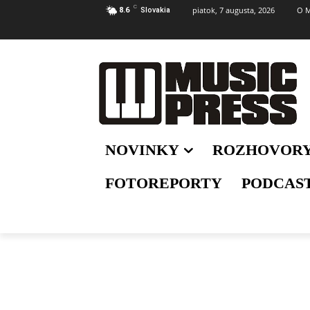
C
piatok, 7 augusta, 2026
O M
8.6
Slovakia
NOVINKY
ROZHOVOR
FOTOREPORTY
PODCAS