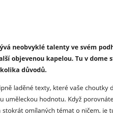
ývá neobvyklé talenty ve svém podh
alší objevenou kapelou. Tu v dome st
ěkolika důvodů.
ipně laděné texty, které vaše choutky
nou uměleckou hodnotu. Když porovnáte
 stokrát omílaných témat o ničem, je t