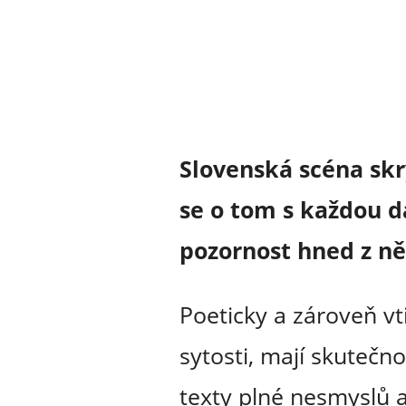
Slovenská scéna skr
se o tom s každou d
pozornost hned z n
Poeticky a zároveň vt
sytosti, mají skuteč
texty plné nesmyslů a