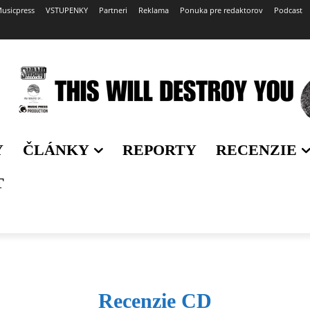
usicpress
VSTUPENKY
Partneri
Reklama
Ponuka pre redaktorov
Podcast
Y
ČLÁNKY
REPORTY
RECENZIE
T
Recenzie CD