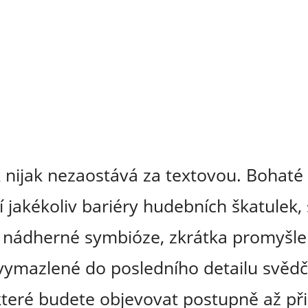
 nijak nezaostává za textovou. Bohaté 
jakékoliv bariéry hudebních škatulek, 
 v nádherné symbióze, zkrátka promyšl
vymazlené do posledního detailu svědčí
které budete objevovat postupně až při