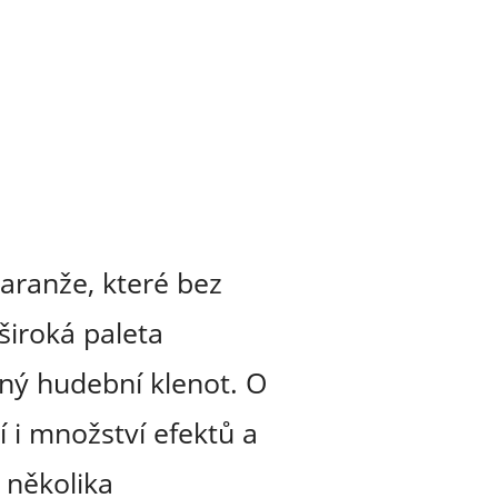
aranže, které bez
široká paleta
ený hudební klenot. O
 i množství efektů a
 několika