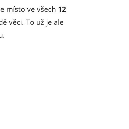
se místo ve všech
12
ě věci. To už je ale
u.