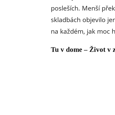
posleších. Menší přek
skladbách objevilo jen
na každém, jak moc h
Tu v dome – Život v z