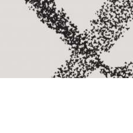
Zdieľam