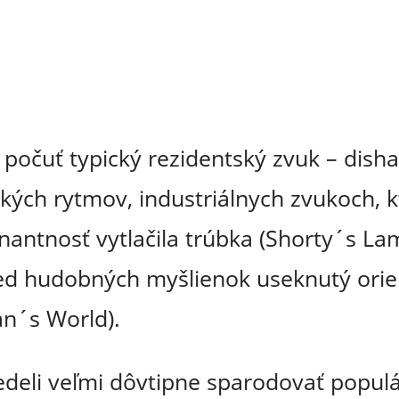
e počuť typický rezidentský zvuk – di
kých rytmov, industriálnych zvukoch, 
antnosť vytlačila trúbka (Shorty´s Lam
sled hudobných myšlienok useknutý ori
n´s World).
edeli veľmi dôvtipne sparodovať popul