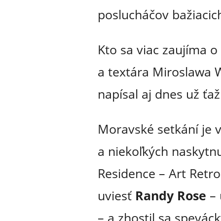
poslucháčov bažiacic
Kto sa viac zaujíma o 
a textára Miroslawa 
napísal aj dnes už ť
Moravské setkání je 
a niekoľkých naskytnu
Residence – Art Retro
uviesť
Randy Rose
– 
– a zhostil sa spevá