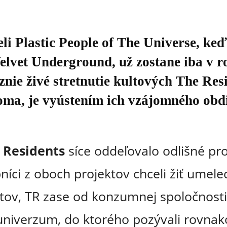
li Plastic People of The Universe, keď 
lvet Underground, už zostane iba v r
znie živé stretnutie kultových The Res
ma, je vyústením ich vzájomného obd
 Residents
síce oddeľovalo odlišné pro
íci z oboch projektov chceli žiť umel
ov, TR zase od konzumnej spoločnosti.
é univerzum, do ktorého pozývali rovna