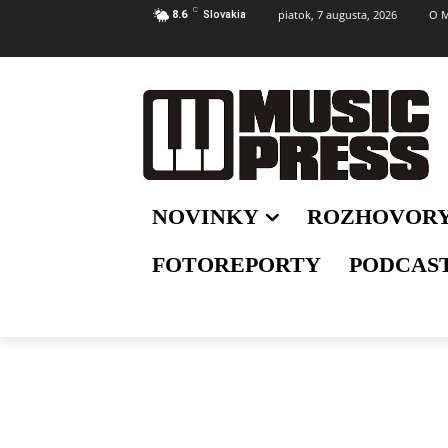
C
piatok, 7 augusta, 2026
O M
8.6
Slovakia
NOVINKY
ROZHOVOR
FOTOREPORTY
PODCAS