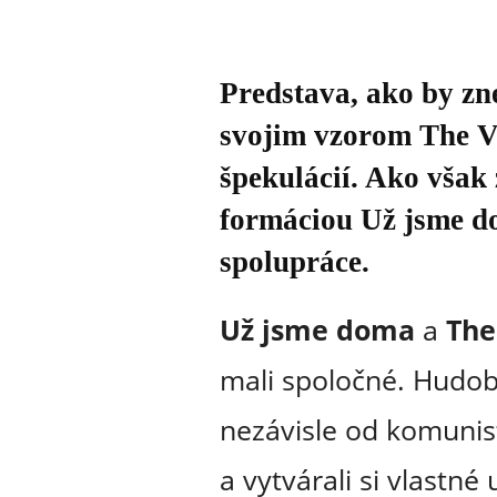
Predstava, ako by zne
svojim vzorom The Ve
špekulácií. Ako však 
formáciou Už jsme do
spolupráce.
Už jsme doma
a
The
mali spoločné. Hudobn
nezávisle od komunist
a vytvárali si vlastn