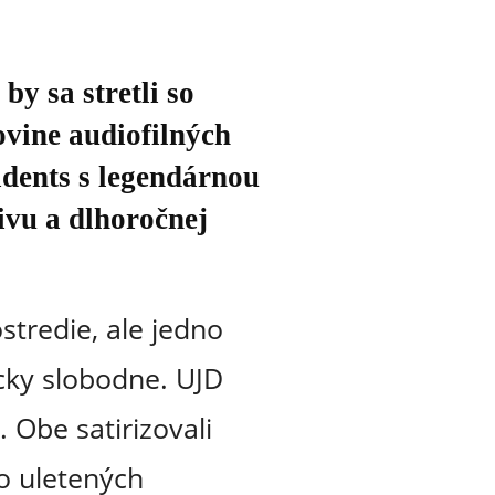
by sa stretli so
ovine audiofilných
idents s legendárnou
ivu a dlhoročnej
stredie, ale jedno
ecky slobodne. UJD
 Obe satirizovali
ko uletených