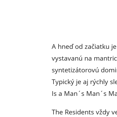
A hneď od začiatku j
vystavanú na mantric
syntetizátorovú domin
Typický je aj rýchly 
Is a Man´s Man´s Ma
The Residents vždy v