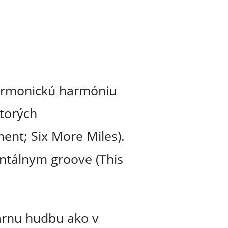
sharmonickú harmóniu
ktorých
ent; Six More Miles).
entálnym groove (This
árnu hudbu ako v