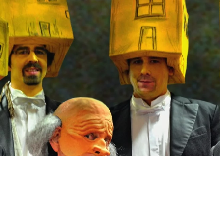
Zdieľam