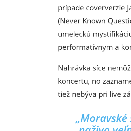
prípade coververzie 
(Never Known Question
umeleckú mystifikáci
performatívnym a k
Nahrávka síce nemôže 
koncertu, no zazname
tiež nebýva pri live
„Moravské 
naživo veľ