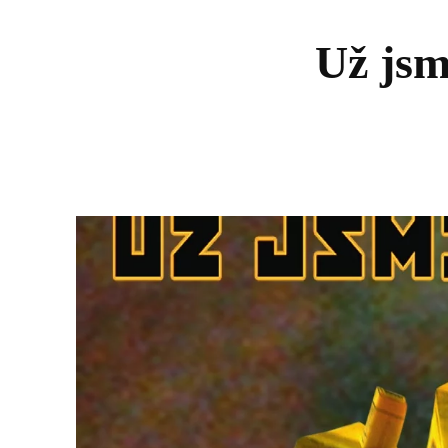
Už js