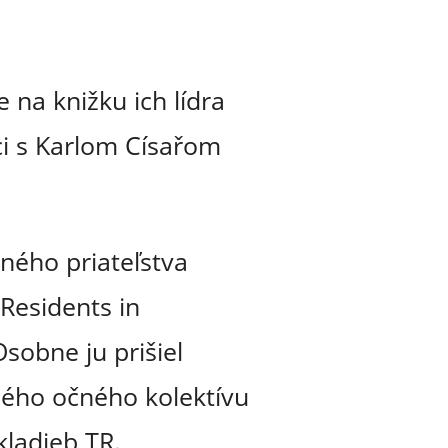
 na knižku ich lídra
ci s Karlom Císařom
ného priateľstva
 Residents in
sobne ju prišiel
ého očného kolektívu
kladieb TR.