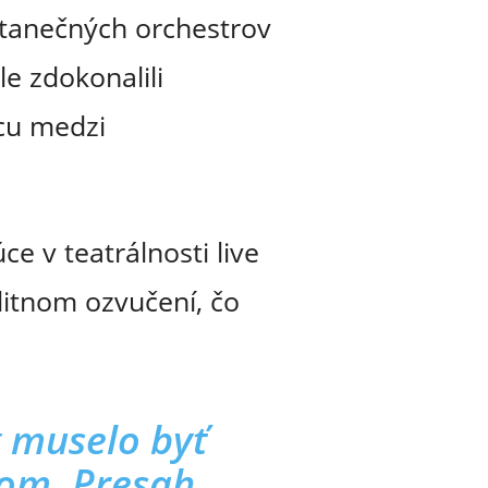
 tanečných orchestrov
e zdokonalili
icu medzi
e v teatrálnosti live
itnom ozvučení, čo
 muselo byť
kom. Presah