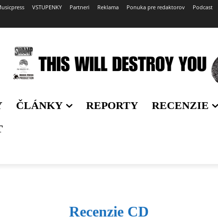
usicpress
VSTUPENKY
Partneri
Reklama
Ponuka pre redaktorov
Podcast
Y
ČLÁNKY
REPORTY
RECENZIE
T
Recenzie CD