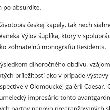
h po absurdite.
životopis českej kapely, tak nech siahne
Waneka Výlov šuplíka, ktorý v spoluprá
ažko zohnateľnú monografiu Residents.
výsledkom dlhoročného obdivu, vzájom
tých príležitostí ako v prípade výstavy
spective v Olomouckej galérii Caesar. O
umelecký impresário tohto avantgardn
ckych partov nanovo prearanžovaných s