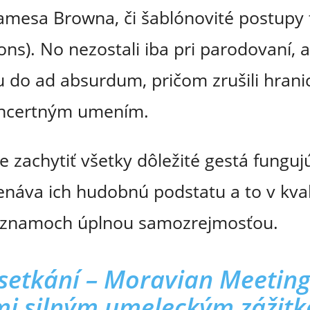
Jamesa Browna, či šablónovité postupy
s). No nezostali iba pri parodovaní, al
u do ad absurdum, pričom zrušili hran
oncertným umením.
zachytiť všetky dôležité gestá fungujúc
náva ich hudobnú podstatu a to v kval
 záznamoch úplnou samozrejmosťou.
setkání – Moravian Meeting
mi silným umeleckým zážit