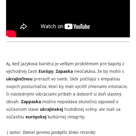
Aj, keď jazyková bariéra je veľkým problémom pre kapely z
východnej časti
Európy
,
Zapaska
neočakáva, že by mohli s
ukrajinčinou
preraziť vo svete. Skôr počítajú s empatiou
svojich poslucháčov, ktorí by mali vycítiť zmenami intonácie,
či následnými vibráciami príbeh a dotvoriť si doň vlastný
obsah.
Zappaska
možno nepodáva skutočnú výpoveď o
súčasnom stave
ukrajinskej
hudobnej scény, ale stali sa
súčasťou
európskej
kultúrnej integrity.
| autor: Daniel (promo poskytlo Slnko records)