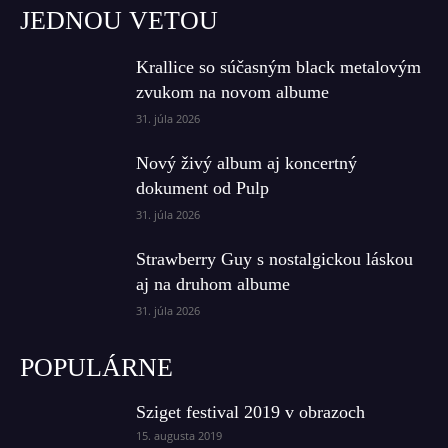
JEDNOU VETOU
Krallice so súčasným black metalovým
zvukom na novom albume
31. júla 2026
Nový živý album aj koncertný
dokument od Pulp
31. júla 2026
Strawberry Guy s nostalgickou láskou
aj na druhom albume
31. júla 2026
POPULÁRNE
Sziget festival 2019 v obrazoch
15. augusta 2019