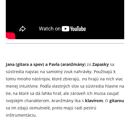
Jana (gitara a spev) a Pavla (aranžmány
) zo
Zapasky
sa
sústredia najviac na samotný zvuk nahrávky. Používajú k
tomu mnoho nástrojov, ktoré zbierajú, no hrajú na nich viac
menej intuitívne. Podľa vlastných slov sa sústredia hlavne na
tie, na ktoré sa dá ľahko hrať, ale zároveň ich musia zaujať
svojským charakterom. Aranžmány iba s
klavírom
, či
gitarou
sa im zdajú osmutnelé, preto majú radi pestrú
inštrumentáciu.