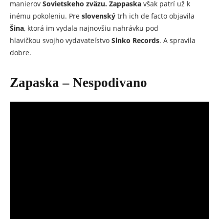
manierov
Sovietskeho zväzu.
Zappaska
však patrí už k
inému pokoleniu. Pre
slovenský
trh ich de facto objavila
Šina
, ktorá im vydala najnovšiu nahrávku pod
hlavičkou svojho vydavateľstvo
Slnko Records
. A spravila
dobre.
Zapaska – Nespodivano