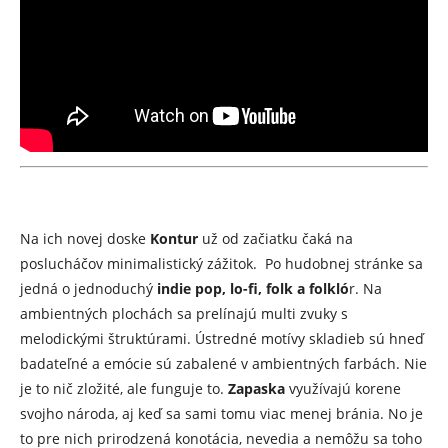
Na ich novej doske
Kontur
už od začiatku čaká na
poslucháčov minimalistický zážitok. Po hudobnej stránke sa
jedná o jednoduchý
indie pop, lo-fi, folk a folkló
r. Na
ambientných plochách sa prelínajú multi zvuky s
melodickými štruktúrami. Ústredné motívy skladieb sú hneď
badateľné a emócie sú zabalené v ambientných farbách. Nie
je to nič zložité, ale funguje to.
Zapaska
využívajú korene
svojho národa, aj keď sa sami tomu viac menej bránia. No je
to pre nich prirodzená konotácia, nevedia a nemôžu sa toho