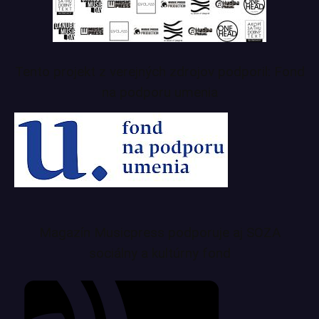
Tento projekt z verejných zdrojov podporil: Fond
na podporu umenia
Magazín Musicpress podporuje aj SOZA
sociálny a kultúrny fond