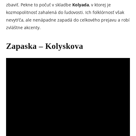
zbaviť. Pekne to počuť v skladbe
Kolyada
, v ktorej je
kozmopolitnosť zahalená do ľudovosti. Ich folklórnosť však
nevytŕča, ale nenápadne zapadá do celkového prejavu a robí
zvláštne akcenty.
Zapaska – Kolyskova