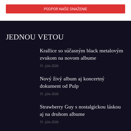
PODPOR NAŠE SNAŽENIE
JEDNOU VETOU
Krallice so súčasným black metalovým
zvukom na novom albume
31. júla 2026
Nový živý album aj koncertný
dokument od Pulp
31. júla 2026
Strawberry Guy s nostalgickou láskou
aj na druhom albume
31. júla 2026