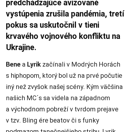
predchádzajúce avizované
vystúpenia zrušila pandémia, tretí
pokus sa uskutočnil v tieni
krvavého vojnového konfliktu na
Ukrajine.
Bene
a
Lyrik
začínali v Modrých Horách
s hiphopom, ktorý bol už na prvé počutie
iný než zvyšok našej scény. Kým väčšina
našich MC´s sa videla na západnom
a východnom pobreží v tvrdom prejave
v tzv. Bling ére beatov či s funky
podmazom tanečnejšieho strihu, Lyrik