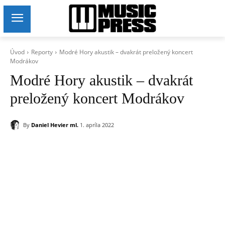
Úvod
Reporty
Modré Hory akustik – dvakrát preložený koncert
Modrákov
Modré Hory akustik – dvakrát
preložený koncert Modrákov
By
Daniel Hevier ml.
1. apríla 2022