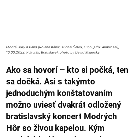
Modré Hory & Band (Roland Kánik, Michal Šelep, Ľubo „Ežo“ Ambrozai);
10.03.2022; Kulturák, Bratislava), photo by David Majersky
Ako sa hovorí – kto si počká, ten
sa dočká. Asi s takýmto
jednoduchým konštatovaním
možno uviesť dvakrát odložený
bratislavský koncert Modrých
Hôr so živou kapelou. Kým