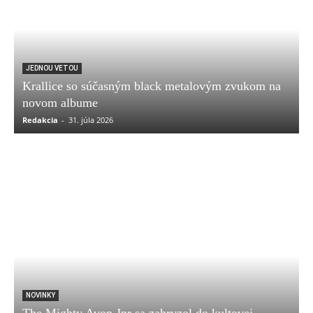
JEDNOU VETOU
Krallice so súčasným black metalovým zvukom na
novom albume
Redakcia
-
31. júla 2026
NOVINKY
The Mighty Avon Jnr sa zahryzol do kultovej