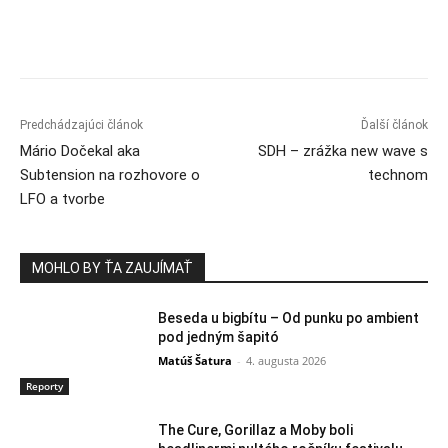
Predchádzajúci článok
Ďalší článok
Mário Dočekal aka
SDH – zrážka new wave s
Subtension na rozhovore o
technom
LFO a tvorbe
MOHLO BY ŤA ZAUJÍMAŤ
Beseda u bigbítu – Od punku po ambient
pod jedným šapitó
Matúš Šatura
-
4. augusta 2026
Reporty
The Cure, Gorillaz a Moby boli