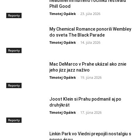
headlinermi nultého ročníku festivalu
Phill Good
Timotej Opálek
-
23. júla 2026
Reporty
My Chemical Romance ponorili Wembley
do sveta The Black Parade
Timotej Opálek
-
14. júla 2026
Reporty
Mac DeMarco v Prahe ukázal ako znie
jeho jizz jazz naživo
Timotej Opálek
-
19. júna 2026
Reporty
Joost Klein si Prahu podmanil aj po
druhýkrát
Timotej Opálek
-
17. júna 2026
Reporty
Linkin Park vo Viedni prepojili nostalgiu s
novou érou