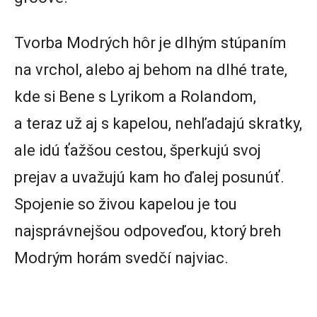
Tvorba Modrých hôr je dlhým stúpaním
na vrchol, alebo aj behom na dlhé trate,
kde si Bene s Lyrikom a Rolandom,
a teraz už aj s kapelou, nehľadajú skratky,
ale idú ťažšou cestou, šperkujú svoj
prejav a uvažujú kam ho ďalej posunúť.
Spojenie so živou kapelou je tou
najsprávnejšou odpoveďou, ktorý breh
Modrým horám svedčí najviac.