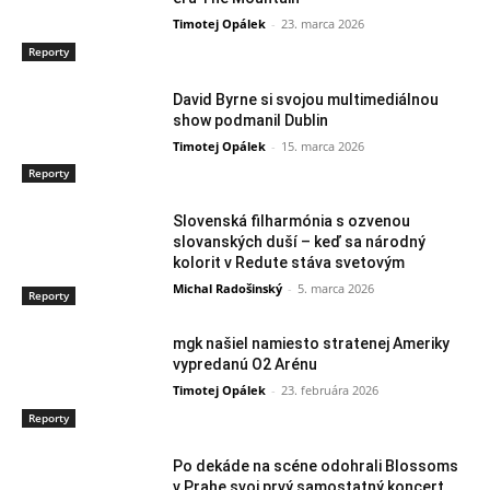
Timotej Opálek
-
23. marca 2026
Reporty
David Byrne si svojou multimediálnou
show podmanil Dublin
Timotej Opálek
-
15. marca 2026
Reporty
Slovenská filharmónia s ozvenou
slovanských duší – keď sa národný
kolorit v Redute stáva svetovým
Michal Radošinský
-
5. marca 2026
Reporty
mgk našiel namiesto stratenej Ameriky
vypredanú O2 Arénu
Timotej Opálek
-
23. februára 2026
Reporty
Po dekáde na scéne odohrali Blossoms
v Prahe svoj prvý samostatný koncert