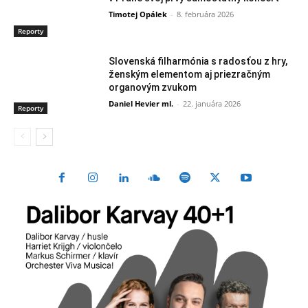
Timotej Opálek
-
8. februára 2026
Reporty
Slovenská filharmónia s radosťou z hry,
ženským elementom aj priezračným
organovým zvukom
Daniel Hevier ml.
-
22. januára 2026
Reporty