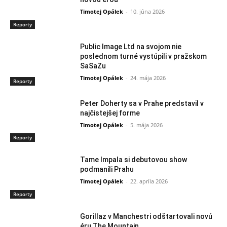
Timotej Opálek
-
10. júna 2026
Reporty
Public Image Ltd na svojom nie
poslednom turné vystúpili v pražskom
SaSaZu
Timotej Opálek
-
24. mája 2026
Reporty
Peter Doherty sa v Prahe predstavil v
najčistejšej forme
Timotej Opálek
-
5. mája 2026
Reporty
Tame Impala si debutovou show
podmanili Prahu
Timotej Opálek
-
22. apríla 2026
Reporty
Gorillaz v Manchestri odštartovali novú
éru The Mountain