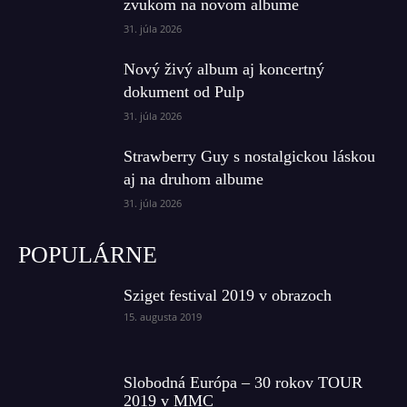
zvukom na novom albume
31. júla 2026
Nový živý album aj koncertný
dokument od Pulp
31. júla 2026
Strawberry Guy s nostalgickou láskou
aj na druhom albume
31. júla 2026
POPULÁRNE
Sziget festival 2019 v obrazoch
15. augusta 2019
Slobodná Európa – 30 rokov TOUR
2019 v MMC