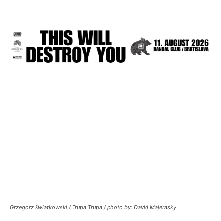
Grzegorz Kwiatkowski / Trupa Trupa / photo by: David Majerasky