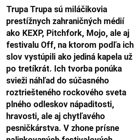
Trupa Trupa sú miláčikovia
prestížnych zahraničných médií
ako KEXP, Pitchfork, Mojo, ale aj
festivalu Off, na ktorom podľa ich
slov vystúpili ako jediná kapela už
po tretíkrát. Ich tvorba ponúka
svieži náhľad do súčasného
roztriešteného rockového sveta
plného odleskov nápaditosti,
hravosti, ale aj chytľavého
pesničkárstva. V zhone prísne
nalinkovaných festivalových