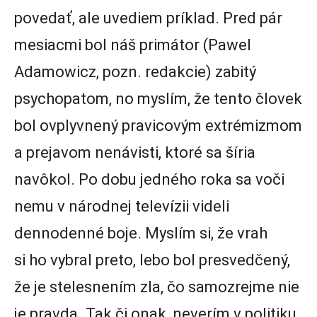
povedať, ale uvediem príklad. Pred pár
mesiacmi bol náš primátor (Pawel
Adamowicz, pozn. redakcie) zabitý
psychopatom, no myslím, že tento človek
bol ovplyvnený pravicovým extrémizmom
a prejavom nenávisti, ktoré sa šíria
navôkol. Po dobu jedného roka sa voči
nemu v národnej televízii videli
dennodenné boje. Myslím si, že vrah
si ho vybral preto, lebo bol presvedčený,
že je stelesnením zla, čo samozrejme nie
je pravda. Tak či onak, neverím v politiku,