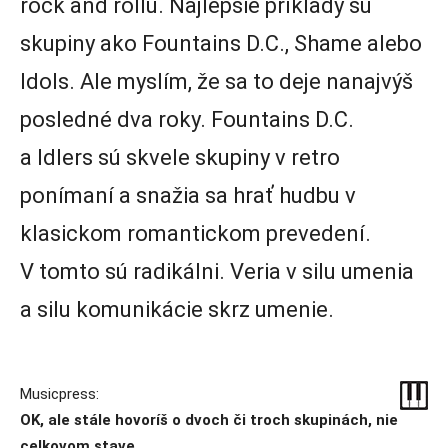
rock and rollu. Najlepšie príklady sú
skupiny ako Fountains D.C., Shame alebo
Idols. Ale myslím, že sa to deje nanajvýš
posledné dva roky. Fountains D.C.
a Idlers sú skvele skupiny v retro
ponímaní a snažia sa hrať hudbu v
klasickom romantickom prevedení.
V tomto sú radikálni. Veria v silu umenia
a silu komunikácie skrz umenie.
Musicpress:
OK, ale stále hovoríš o dvoch či troch skupinách, nie
celkovom stave.