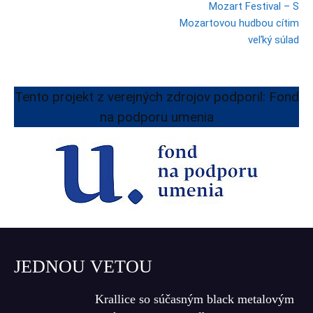
Mozart Festival – S
Mozartovou hudbou cítim
veľký súlad
Tento projekt z verejných zdrojov podporil: Fond
na podporu umenia
JEDNOU VETOU
Krallice so súčasným black metalovým