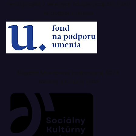
Tento projekt z verejných zdrojov podporil: Fond
na podporu umenia
Magazín Musicpress podporuje aj SOZA
sociálny a kultúrny fond