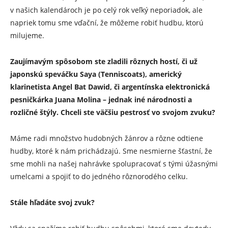
v našich kalendároch je po celý rok veľký neporiadok, ale
napriek tomu sme vďační, že môžeme robiť hudbu, ktorú
milujeme.
Zaujímavým spôsobom ste zladili rôznych hostí, či už
japonskú speváčku Saya (Tenniscoats), americký
klarinetista Angel Bat Dawid, či argentínska elektronická
pesničkárka Juana Molina – jednak iné národnosti a
rozličné štýly. Chceli ste väčšiu pestrosť vo svojom zvuku?
Máme radi množstvo hudobných žánrov a rôzne odtiene
hudby, ktoré k nám prichádzajú. Sme nesmierne šťastní, že
sme mohli na našej nahrávke spolupracovať s tými úžasnými
umelcami a spojiť to do jedného rôznorodého celku.
Stále hľadáte svoj zvuk?