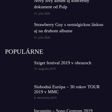
Nový živý album aj koncertný
dokument od Pulp
31. júla 2026
Strawberry Guy s nostalgickou láskou
aj na druhom albume
31. júla 2026
POPULÁRNE
Sziget festival 2019 v obrazoch
15. augusta 2019
Slobodná Európa – 30 rokov TOUR
2019 v MMC
8. decembra 2019
Incognito – Sono Centrum 2019