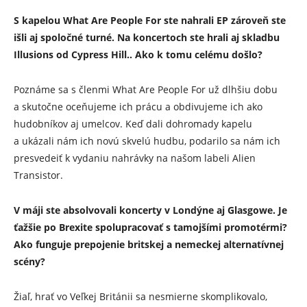
S kapelou What Are People For ste nahrali EP zároveň ste
išli aj spoločné turné. Na koncertoch ste hrali aj skladbu
Illusions od Cypress Hill.. Ako k tomu celému došlo?
Poznáme sa s členmi What Are People For už dlhšiu dobu
a skutočne oceňujeme ich prácu a obdivujeme ich ako
hudobníkov aj umelcov. Keď dali dohromady kapelu
a ukázali nám ich novú skvelú hudbu, podarilo sa nám ich
presvedeiť k vydaniu nahrávky na našom labeli Alien
Transistor.
V máji ste absolvovali koncerty v Londýne aj Glasgowe. Je
ťažšie po Brexite spolupracovať s tamojšími promotérmi?
Ako funguje prepojenie britskej a nemeckej alternatívnej
scény?
Žiaľ, hrať vo Veľkej Británii sa nesmierne skomplikovalo,