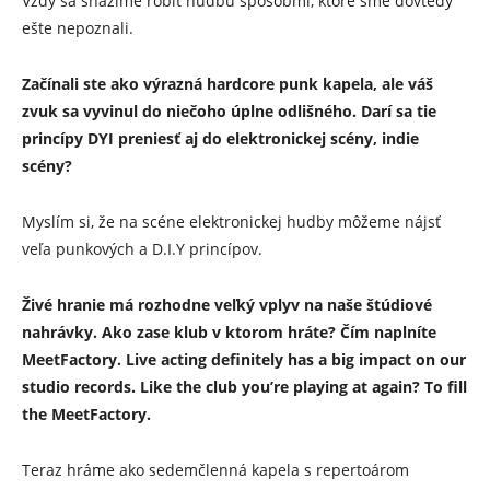
Vždy sa snažíme robiť hudbu spôsobmi, ktoré sme dovtedy
ešte nepoznali.
Začínali ste ako výrazná hardcore punk kapela, ale váš
zvuk sa vyvinul do niečoho úplne odlišného. Darí sa tie
princípy DYI preniesť aj do elektronickej scény, indie
scény?
Myslím si, že na scéne elektronickej hudby môžeme nájsť
veľa punkových a D.I.Y princípov.
Živé hranie má rozhodne veľký vplyv na naše štúdiové
nahrávky. Ako zase klub v ktorom hráte? Čím naplníte
MeetFactory. Live acting definitely has a big impact on our
studio records. Like the club you’re playing at again? To fill
the MeetFactory.
Teraz hráme ako sedemčlenná kapela s repertoárom