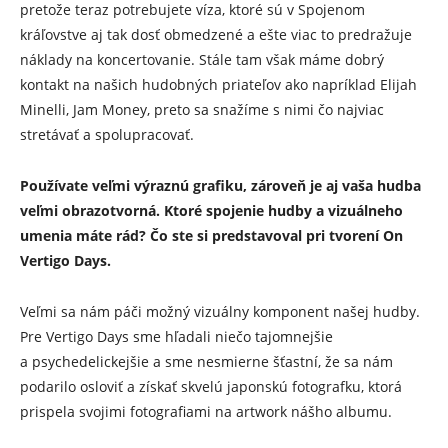
pretože teraz potrebujete víza, ktoré sú v Spojenom
kráľovstve aj tak dosť obmedzené a ešte viac to predražuje
náklady na koncertovanie. Stále tam však máme dobrý
kontakt na našich hudobných priateľov ako napríklad Elijah
Minelli, Jam Money, preto sa snažíme s nimi čo najviac
stretávať a spolupracovať.
Používate veľmi výraznú grafiku, zároveň je aj vaša hudba
veľmi obrazotvorná. Ktoré spojenie hudby a vizuálneho
umenia máte rád? Čo ste si predstavoval pri tvorení On
Vertigo Days.
Veľmi sa nám páči možný vizuálny komponent našej hudby.
Pre Vertigo Days sme hľadali niečo tajomnejšie
a psychedelickejšie a sme nesmierne šťastní, že sa nám
podarilo osloviť a získať skvelú japonskú fotografku, ktorá
prispela svojimi fotografiami na artwork nášho albumu.