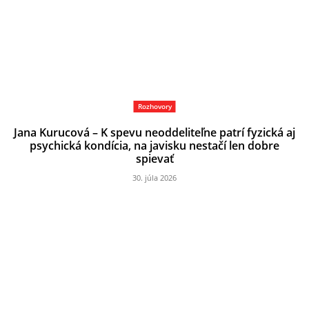
Rozhovory
Jana Kurucová – K spevu neoddeliteľne patrí fyzická aj
psychická kondícia, na javisku nestačí len dobre
spievať
30. júla 2026