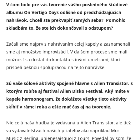
V čom bolo pre vás tvorenie vášho posledného štúdiové
albumu On Vertigo Days odlišné od predchádzajúcich
nahrávok. Chceli ste prekvapiť samých seba? Pomohlo
skladbám to, že ste ich dokončovali s odstupom?
Začali sme najprv s nahrávaním celej kapely a zaznamenali
sme aj množstvo improvizácií. V ďalšom procese sme mali
možnosť sa dostať do kontaktu s inými umelcami, ktorí
prispeli peknou spoluprácou na tejto nahrávke.
Sú vaše sólové aktivity spojené hlavne s Alien Transistor, s
ktorým robíte aj festival Alien Disko Festival. Aký máte v
kapele harmonogram, že dokážete všetky tieto aktivity
skĺbiť v rámci roka a ešte mať čas aj na tvorenie.
Nie celá naša hudba je vydávaná u Alien Transistor, ale tiež
vo vydavateľstvách našich priateľov ako napríklad Morr
Music z Berlína, unjenesaisquoi z Tours. Povedal by som, že