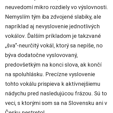
neuvedomí mikro rozdiely vo výslovnosti.
Nemyslím tým iba zdvojené slabiky, ale
napríklad aj nevyslovenie jednotlivých
vokálov. Ďalším príkladom je takzvané
„šva“-neurčitý vokál, ktorý sa nepíše, no
býva dodatočne vyslovovaný,
predovšetkým na konci slova, ak končí
na spoluhlásku. Precízne vyslovenie
tohto vokálu prispieva k aktívnejšiemu
nádychu pred nasledujúcou frázou. Sú to
veci, s ktorými som sa na Slovensku ani v
Česku nestretol.