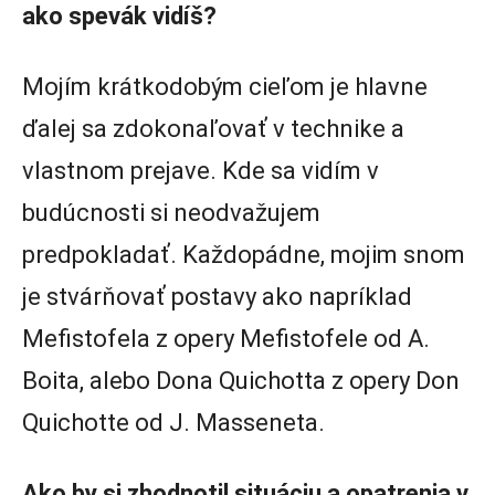
ako spevák vidíš?
Mojím krátkodobým cieľom je hlavne
ďalej sa zdokonaľovať v technike a
vlastnom prejave. Kde sa vidím v
budúcnosti si neodvažujem
predpokladať. Každopádne, mojim snom
je stvárňovať postavy ako napríklad
Mefistofela z opery Mefistofele od A.
Boita, alebo Dona Quichotta z opery Don
Quichotte od J. Masseneta.
Ako by si zhodnotil situáciu a opatrenia v