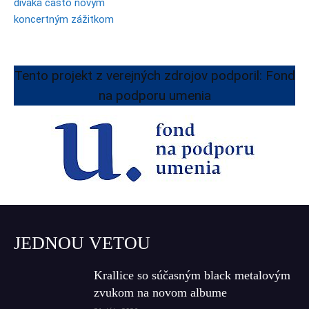
diváka často novým
koncertným zážitkom
Tento projekt z verejných zdrojov podporil: Fond
na podporu umenia
JEDNOU VETOU
Krallice so súčasným black metalovým
zvukom na novom albume