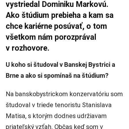
vystriedal Dominiku Markovú.
Ako štúdium prebieha a kam sa
chce kariérne posúvať, o tom
všetkom nám porozprával
v rozhovore.
U koho si študoval v Banskej Bystrici a
Brne a ako si spomínaš na štúdium?
Na banskobystrickom konzervatóriu som
študoval v triede tenoristu Stanislava
Matisa, s ktorým dodnes udržiavam
priateľský vzťah. Občas keď som v