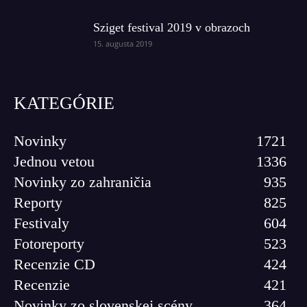
Sziget festival 2019 v obrazoch
15. augusta 2019
KATEGÓRIE
Novinky
1721
Jednou vetou
1336
Novinky zo zahraničia
935
Reporty
825
Festivaly
604
Fotoreporty
523
Recenzie CD
424
Recenzie
421
Novinky zo slovenskej scény
364