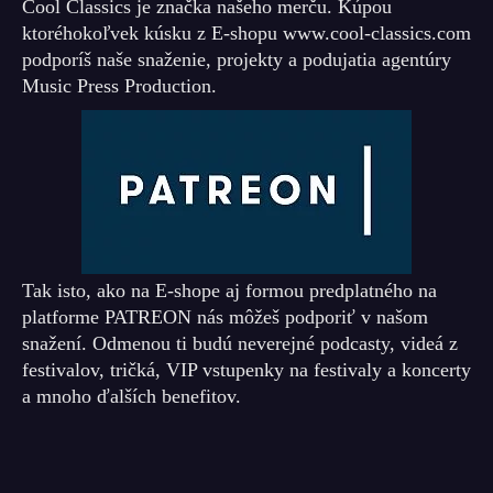
Cool Classics je značka našeho merču. Kúpou
ktoréhokoľvek kúsku z E-shopu www.cool-classics.com
podporíš naše snaženie, projekty a podujatia agentúry
Music Press Production.
Tak isto, ako na E-shope aj formou predplatného na
platforme PATREON nás môžeš podporiť v našom
snažení. Odmenou ti budú neverejné podcasty, videá z
festivalov, tričká, VIP vstupenky na festivaly a koncerty
a mnoho ďalších benefitov.