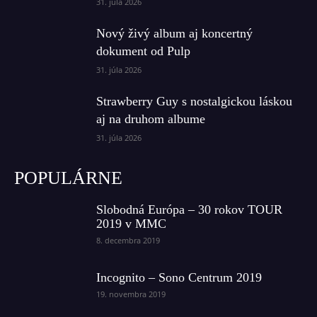
31. júla 2026
Nový živý album aj koncertný
dokument od Pulp
31. júla 2026
Strawberry Guy s nostalgickou láskou
aj na druhom albume
31. júla 2026
POPULÁRNE
Slobodná Európa – 30 rokov TOUR
2019 v MMC
8. decembra 2019
Incognito – Sono Centrum 2019
19. novembra 2019