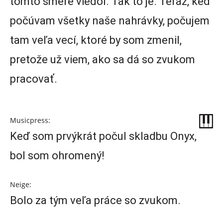
tomto smere viedol. Tak to je. Teraz, keď
počúvam všetky naše nahrávky, počujem
tam veľa vecí, ktoré by som zmenil,
pretože už viem, ako sa dá so zvukom
pracovať.
Musicpress:
Keď som prvýkrát počul skladbu Onyx,
bol som ohromený!
Neige:
Bolo za tým veľa práce so zvukom.