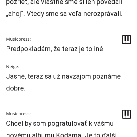
pozrieť, ale vlastne sme si len povedali
„ahoj“. Vtedy sme sa veľa nerozprávali.
Musicpress:
Predpokladám, že teraz je to iné.
Neige:
Jasné, teraz sa už navzájom poznáme
dobre.
Musicpress:
Chcel by som pogratulovať k vášmu
novému albumu Kodama. Je to ďalší