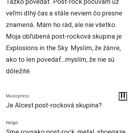
Ťažko povedať. Post-rock počúvam už
veľmi dlhý čas a stále neviem čo presne
znamená. Mám ho rád, ale nie všetko.
Moja obľúbená post-rocková skupina je
Explosions in the Sky. Myslím, že žánre,
ako to len povedať…myslím, že nie sú
dôležité.
Musicpress:
Je Alcest post-rocková skupina?
Neige:
Sme rovnako post-rock, metal, shoegaze,