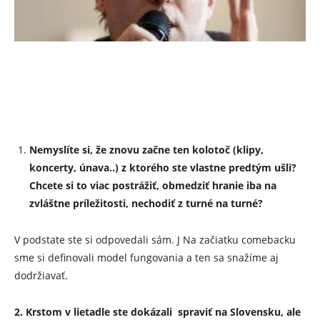
Nemyslíte si, že znovu začne ten kolotoč (klipy,
koncerty, únava..) z ktorého ste vlastne predtým ušli?
Chcete si to viac postrážiť, obmedziť hranie iba na
zvláštne príležitosti, nechodiť z turné na turné?
V podstate ste si odpovedali sám. J Na začiatku comebacku
sme si definovali model fungovania a ten sa snažíme aj
dodržiavať.
2. Krstom v lietadle ste dokázali spraviť na Slovensku, ale