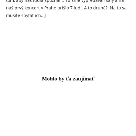
tom, aby nás ľudia spoznali.. Tu sme vypredávali sály a na
náš prvý koncert v Prahe prišlo 7 ľudí. A to druhé? Na to sa
musíte spýtať ich.. J
Mohlo by ťa zaujímať