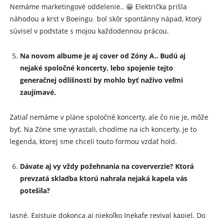
Nemáme marketingové oddelenie.. 😀 Električka prišla
náhodou a krst v Boeingu bol skôr spontánny nápad, ktorý
súvisel v podstate s mojou každodennou prácou.
Na novom albume je aj cover od Zóny A.. Budú aj
nejaké spoločné koncerty, lebo spojenie tejto
generačnej odlišnosti by mohlo byť naživo veľmi
zaujímavé.
Zatiaľ nemáme v pláne spoločné koncerty, ale čo nie je, môže
byť. Na Zóne sme vyrastali, chodíme na ich koncerty, je to
legenda, ktorej sme chceli touto formou vzdať hold.
Dávate aj vy vždy požehnania na coververzie? Ktorá
prevzatá skladba ktorú nahrala nejaká kapela vás
potešila?
Jasné. Existuje dokonca aj niekoľko Inekafe revival kapiel. Do