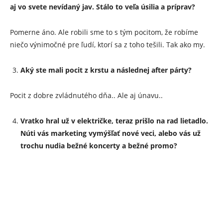
aj vo svete nevídaný jav. Stálo to veľa úsilia a príprav?
Pomerne áno. Ale robili sme to s tým pocitom, že robíme
niečo výnimočné pre ľudí, ktorí sa z toho tešili. Tak ako my.
Aký ste mali pocit z krstu a následnej after párty?
Pocit z dobre zvládnutého dňa.. Ale aj únavu..
Vratko hral už v električke, teraz prišlo na rad lietadlo.
Núti vás marketing vymýšľať nové veci, alebo vás už
trochu nudia bežné koncerty a bežné promo?