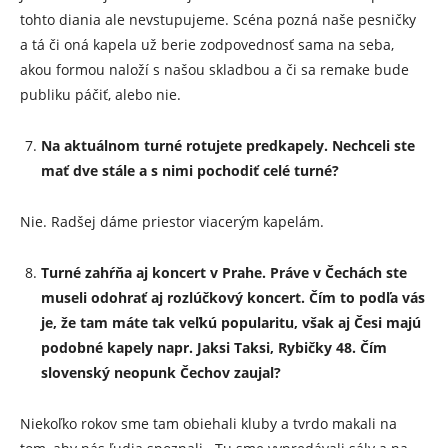
tohto diania ale nevstupujeme. Scéna pozná naše pesničky
a tá či oná kapela už berie zodpovednosť sama na seba,
akou formou naloží s našou skladbou a či sa remake bude
publiku páčiť, alebo nie.
Na aktuálnom turné rotujete predkapely. Nechceli ste
mať dve stále a s nimi pochodiť celé turné?
Nie. Radšej dáme priestor viacerým kapelám.
Turné zahŕňa aj koncert v Prahe. Práve v Čechách ste
museli odohrať aj rozlúčkový koncert. Čím to podľa vás
je, že tam máte tak veľkú popularitu, však aj Česi majú
podobné kapely napr. Jaksi Taksi, Rybičky 48. Čím
slovenský neopunk Čechov zaujal?
Niekoľko rokov sme tam obiehali kluby a tvrdo makali na