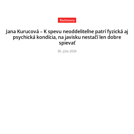
Rozhovory
Jana Kurucová – K spevu neoddeliteľne patrí fyzická aj
psychická kondícia, na javisku nestačí len dobre
spievať
30. júla 2026