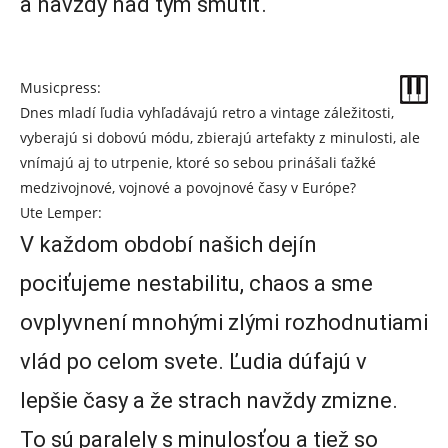
a navždy nad tým smútiť.
Musicpress:
Dnes mladí ľudia vyhľadávajú retro a vintage záležitosti,
vyberajú si dobovú módu, zbierajú artefakty z minulosti, ale
vnímajú aj to utrpenie, ktoré so sebou prinášali ťažké
medzivojnové, vojnové a povojnové časy v Európe?
Ute Lemper:
V každom období našich dejín
pociťujeme nestabilitu, chaos a sme
ovplyvnení mnohými zlými rozhodnutiami
vlád po celom svete. Ľudia dúfajú v
lepšie časy a že strach navždy zmizne.
To sú paralely s minulosťou a tiež so