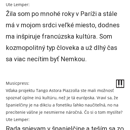
Ute Lemper:
Žila som po mnohé roky v Paríži a stále
má v mojom srdci veľké miesto, dodnes
ma inšpiruje francúzska kultúra. Som
kozmopolitný typ človeka a už dlhý čas
sa viac necítim byť Nemkou.
Musicpress:
Vďaka projektu Tango Astora Piazzolla ste mali možnosť
spoznať úplne inú kultúru, než je tá európska. Vraví sa, že
španielčiny je na dikciu a fonetiku ľahko naučiteľná, no na
precítenie vášne je nesmierne náročná. Čo si o tom myslíte?
Ute Lemper:
Rada spievam v španielčine a teším sa zo