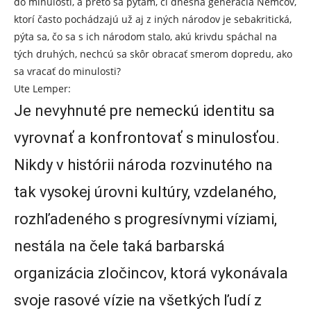
do minulosti, a preto sa pýtam, či dnešná generácia Nemcov,
ktorí často pochádzajú už aj z iných národov je sebakritická,
pýta sa, čo sa s ich národom stalo, akú krivdu spáchal na
tých druhých, nechcú sa skôr obracať smerom dopredu, ako
sa vracať do minulosti?
Ute Lemper:
Je nevyhnuté pre nemeckú identitu sa
vyrovnať a konfrontovať s minulosťou.
Nikdy v histórii národa rozvinutého na
tak vysokej úrovni kultúry, vzdelaného,
rozhľadeného s progresívnymi víziami,
nestála na čele taká barbarská
organizácia zločincov, ktorá vykonávala
svoje rasové vízie na všetkých ľudí z