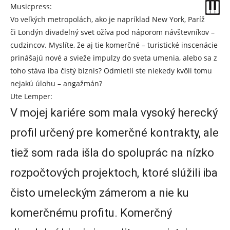
Musicpress:
Vo veľkých metropolách, ako je napríklad New York, Paríž
či Londýn divadelný svet ožíva pod náporom návštevníkov –
cudzincov. Myslíte, že aj tie komerčné – turistické inscenácie
prinášajú nové a svieže impulzy do sveta umenia, alebo sa z
toho stáva iba čistý biznis? Odmietli ste niekedy kvôli tomu
nejakú úlohu – angažmán?
Ute Lemper:
V mojej kariére som mala vysoký herecký
profil určený pre komerčné kontrakty, ale
tiež som rada išla do spoluprác na nízko
rozpočtových projektoch, ktoré slúžili iba
čisto umeleckým zámerom a nie ku
komerčnému profitu. Komerčný