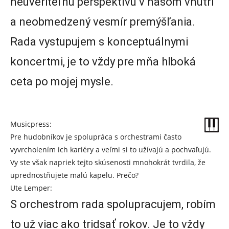
neuveriteľnú perspektívu v našom vnútri
a neobmedzený vesmír premýšľania.
Rada vystupujem s konceptuálnymi
koncertmi, je to vždy pre mňa hlboká
ceta po mojej mysle.
Musicpress:
Pre hudobníkov je spolupráca s orchestrami často
vyvrcholením ich kariéry a veľmi si to užívajú a pochvaľujú.
Vy ste však napriek tejto skúsenosti mnohokrát tvrdila, že
uprednostňujete malú kapelu. Prečo?
Ute Lemper:
S orchestrom rada spolupracujem, robím
to už viac ako tridsať rokov. Je to vždy