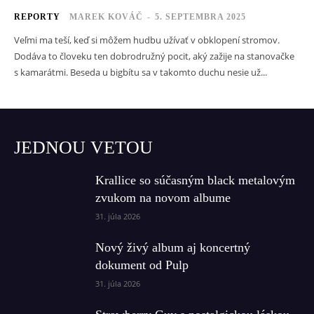
REPORTY
MAREK KOVÁČ
-
5. SEPTEMBRA 2025
Veľmi ma teší, keď si môžem hudbu užívať v obklopení stromov.
Dodáva to človeku ten dobrodružný pocit, aký zažije na stanovačke
s kamarátmi. Beseda u bigbítu sa v takomto duchu nesie už...
JEDNOU VETOU
Krallice so súčasným black metalovým
zvukom na novom albume
31. júla 2026
Nový živý album aj koncertný
dokument od Pulp
31. júla 2026