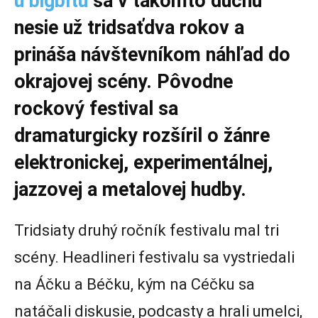
u bigbítu
sa v takomto duchu
nesie už tridsaťdva rokov a
prináša návštevníkom náhľad do
okrajovej scény. Pôvodne
rockový festival sa
dramaturgicky rozšíril o žánre
elektronickej, experimentálnej,
jazzovej a metalovej hudby.
Tridsiaty druhý ročník festivalu mal tri
scény. Headlineri festivalu sa vystriedali
na Áčku a Béčku, kým na Céčku sa
natáčali diskusie, podcasty a hrali umelci,