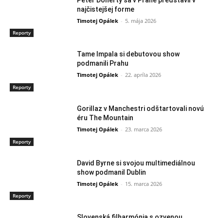
najčistejšej forme
Timotej Opálek
-
5. mája 2026
Reporty
Tame Impala si debutovou show
podmanili Prahu
Timotej Opálek
-
22. apríla 2026
Reporty
Gorillaz v Manchestri odštartovali novú
éru The Mountain
Timotej Opálek
-
23. marca 2026
Reporty
David Byrne si svojou multimediálnou
show podmanil Dublin
Timotej Opálek
-
15. marca 2026
Reporty
Slovenská filharmónia s ozvenou