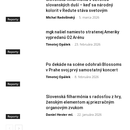
slovanských duší – keď sa národný
kolorit v Redute stáva svetovým
Michal Radošinský
-
5. marca 2026
Reporty
mgk našiel namiesto stratenej Ameriky
vypredanú O2 Arénu
Timotej Opálek
-
23. februára 2026
Reporty
Po dekáde na scéne odohrali Blossoms
v Prahe svoj prvý samostatný koncert
Timotej Opálek
-
8. februára 2026
Reporty
Slovenská filharmónia s radosťou z hry,
ženským elementom aj priezračným
organovým zvukom
Daniel Hevier ml.
-
22. januára 2026
Reporty