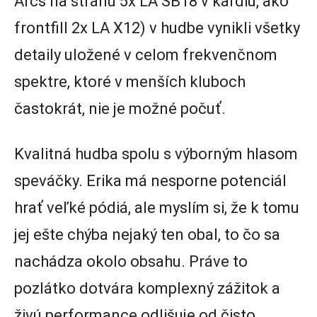
Arcs na stranu 5x LA SB18 v kardiu, ako
frontfill 2x LA X12) v hudbe vynikli všetky
detaily uložené v celom frekvenčnom
spektre, ktoré v menších kluboch
častokrát, nie je možné počuť.
Kvalitná hudba spolu s výborným hlasom
speváčky. Erika má nesporne potenciál
hrať veľké pódiá, ale myslím si, že k tomu
jej ešte chýba nejaký ten obal, to čo sa
nachádza okolo obsahu. Práve to
pozlátko dotvára komplexný zážitok a
živú performance odlišuje od čisto