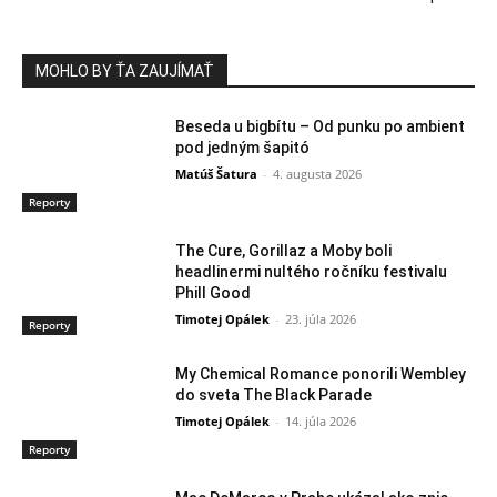
MOHLO BY ŤA ZAUJÍMAŤ
Beseda u bigbítu – Od punku po ambient
pod jedným šapitó
Matúš Šatura
-
4. augusta 2026
Reporty
The Cure, Gorillaz a Moby boli
headlinermi nultého ročníku festivalu
Phill Good
Timotej Opálek
-
23. júla 2026
Reporty
My Chemical Romance ponorili Wembley
do sveta The Black Parade
Timotej Opálek
-
14. júla 2026
Reporty