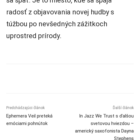
sa späť. Je to miesto, kde sa spája
radosť z objavovania novej hudby s
túžbou po nevšedných zážitkoch
uprostred prírody.
Predchádzajúci článok
Ďalší článok
Ephemera Veil preteká
In Jazz We Trust s ďalšou
emóciami pohnútok
svetovou hviezdou –
americký saxofonista Dayna
Stephens