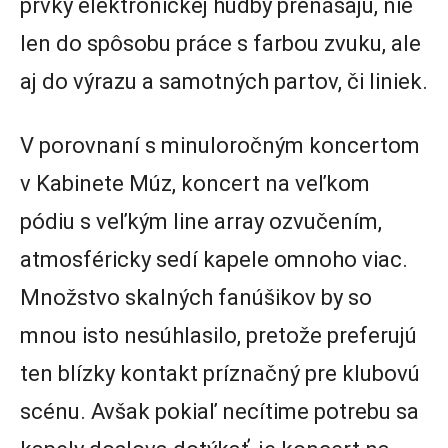
prvky elektronickej hudby prenášajú, nie
len do spôsobu práce s farbou zvuku, ale
aj do výrazu a samotných partov, či liniek.
V porovnaní s minuloročným koncertom
v Kabinete Múz, koncert na veľkom
pódiu s veľkým line array ozvučením,
atmosféricky sedí kapele omnoho viac.
Množstvo skalných fanúšikov by so
mnou isto nesúhlasilo, pretože preferujú
ten blízky kontakt príznačný pre klubovú
scénu. Avšak pokiaľ necítime potrebu sa