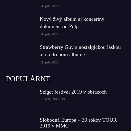
31. júla 2026
Nový živý album aj koncertný
dokument od Pulp
31. júla 2026
Strawberry Guy s nostalgickou láskou
aj na druhom albume
31. júla 2026
POPULÁRNE
Sziget festival 2019 v obrazoch
15. augusta 2019
Slobodná Európa – 30 rokov TOUR
2019 v MMC