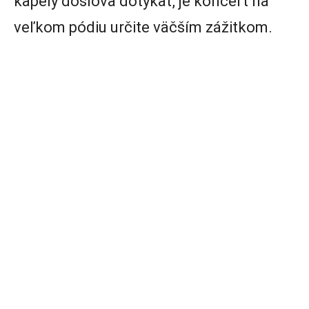
kapely doslova dotýkať, je koncert na
veľkom pódiu určite väčším zážitkom.