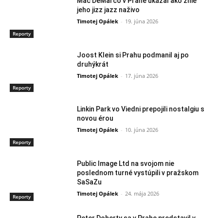
Mac DeMarco v Prahe ukázal ako znie
jeho jizz jazz naživo
Timotej Opálek
-
19. júna 2026
Reporty
Joost Klein si Prahu podmanil aj po
druhýkrát
Timotej Opálek
-
17. júna 2026
Reporty
Linkin Park vo Viedni prepojili nostalgiu s
novou érou
Timotej Opálek
-
10. júna 2026
Reporty
Public Image Ltd na svojom nie
poslednom turné vystúpili v pražskom
SaSaZu
Timotej Opálek
-
24. mája 2026
Reporty
Peter Doherty sa v Prahe predstavil v