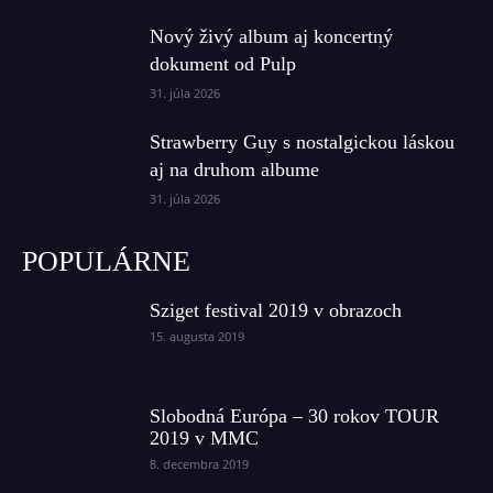
Nový živý album aj koncertný
dokument od Pulp
31. júla 2026
Strawberry Guy s nostalgickou láskou
aj na druhom albume
31. júla 2026
POPULÁRNE
Sziget festival 2019 v obrazoch
15. augusta 2019
Slobodná Európa – 30 rokov TOUR
2019 v MMC
8. decembra 2019