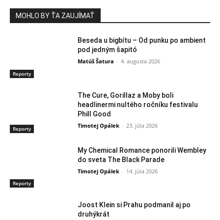
MOHLO BY ŤA ZAUJÍMAŤ
Beseda u bigbítu – Od punku po ambient
pod jedným šapitó
Matúš Šatura
-
4. augusta 2026
Reporty
The Cure, Gorillaz a Moby boli
headlinermi nultého ročníku festivalu
Phill Good
Timotej Opálek
-
23. júla 2026
Reporty
My Chemical Romance ponorili Wembley
do sveta The Black Parade
Timotej Opálek
-
14. júla 2026
Reporty
Joost Klein si Prahu podmanil aj po
druhýkrát