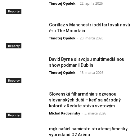
Timotej Opálek
-
22. apríla 2026
Reporty
Gorillaz v Manchestri odštartovali novú
éru The Mountain
Timotej Opálek
-
23. marca 2026
Reporty
David Byrne si svojou multimediálnou
show podmanil Dublin
Timotej Opálek
-
15. marca 2026
Reporty
Slovenská filharmónia s ozvenou
slovanských duší – keď sa národný
kolorit v Redute stáva svetovým
Michal Radošinský
-
5. marca 2026
Reporty
mgk našiel namiesto stratenej Ameriky
vypredanú O2 Arénu