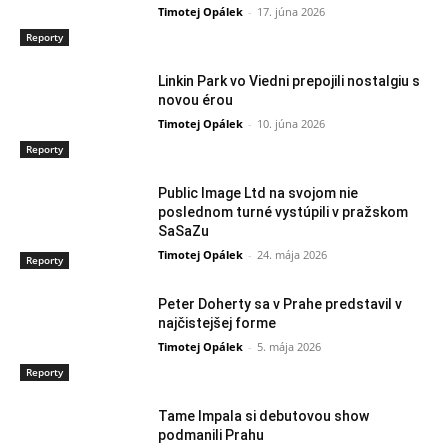
Timotej Opálek
-
17. júna 2026
Reporty
Linkin Park vo Viedni prepojili nostalgiu s
novou érou
Timotej Opálek
-
10. júna 2026
Reporty
Public Image Ltd na svojom nie
poslednom turné vystúpili v pražskom
SaSaZu
Timotej Opálek
-
24. mája 2026
Reporty
Peter Doherty sa v Prahe predstavil v
najčistejšej forme
Timotej Opálek
-
5. mája 2026
Reporty
Tame Impala si debutovou show
podmanili Prahu