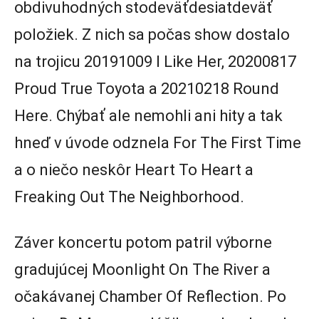
obdivuhodných stodeväťdesiatdeväť
položiek. Z nich sa počas show dostalo
na trojicu 20191009 I Like Her, 20200817
Proud True Toyota a 20210218 Round
Here. Chýbať ale nemohli ani hity a tak
hneď v úvode odznela For The First Time
a o niečo neskôr Heart To Heart a
Freaking Out The Neighborhood.
Záver koncertu potom patril výborne
gradujúcej Moonlight On The River a
očakávanej Chamber Of Reflection. Po