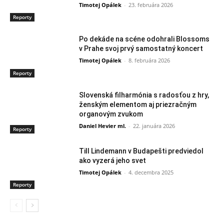
Timotej Opálek
-
23. februára 2026
Reporty
Po dekáde na scéne odohrali Blossoms
v Prahe svoj prvý samostatný koncert
Timotej Opálek
-
8. februára 2026
Reporty
Slovenská filharmónia s radosťou z hry,
ženským elementom aj priezračným
organovým zvukom
Daniel Hevier ml.
-
22. januára 2026
Reporty
Till Lindemann v Budapešti predviedol
ako vyzerá jeho svet
Timotej Opálek
-
4. decembra 2025
Reporty