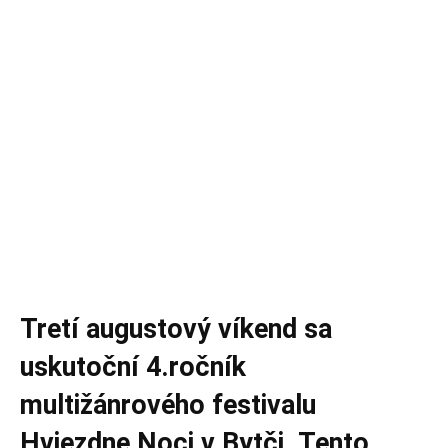
Tretí augustový víkend sa
uskutoční 4.ročník
multižánrového festivalu
Hviezdne Noci v Bytči. Tento