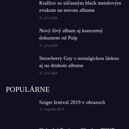
Krallice so súčasným black metalovým
zvukom na novom albume
31. júla 2026
Nový živý album aj koncertný
dokument od Pulp
31. júla 2026
Strawberry Guy s nostalgickou láskou
aj na druhom albume
31. júla 2026
POPULÁRNE
Sziget festival 2019 v obrazoch
15. augusta 2019