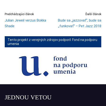
Predchádzajúci článok
Ďalší článok
Julian Jeweil verzus Bokka
Bude sa „jazzovať“, bude sa
Shade
„funkovať“ – Pet Jazz 2018
Tento projekt z verejných zdrojov podporil: Fond na podporu
umenia
JEDNOU VETOU