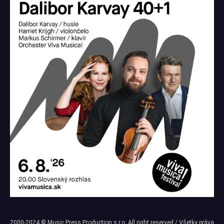
2000-2024 © Music Press Production s.r.o. All right reserved / Všetky práva