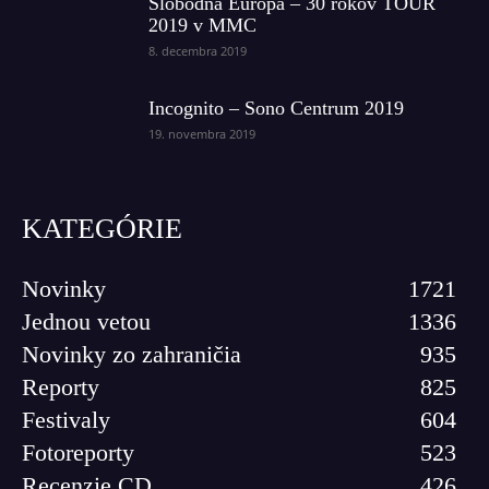
Slobodná Európa – 30 rokov TOUR
2019 v MMC
8. decembra 2019
Incognito – Sono Centrum 2019
19. novembra 2019
KATEGÓRIE
Novinky
1721
Jednou vetou
1336
Novinky zo zahraničia
935
Reporty
825
Festivaly
604
Fotoreporty
523
Recenzie CD
426