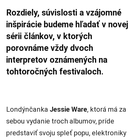
Rozdiely, súvislosti a vzájomné
inšpirácie budeme hľadať v novej
sérii článkov, v ktorých
porovnáme vždy dvoch
interpretov oznámených na
tohtoročných festivaloch.
Londýnčanka
Jessie Ware
, ktorá má za
sebou vydanie troch albumov, príde
predstaviť svoju spleť popu, elektroniky