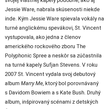
svojej vlastnej kapely podobne, ako aj
Jessie Ware, nabrala skúsenosti niekde
inde. Kým Jessie Ware spievala vokály na
turné anglickému spevákovi, St. Vincent
vystupovala, ako jedna z členov
amerického rockového zboru The
Polyphonic Spree a neskôr sa zúčastnila
na turné kapely Sufjan Stevens. V roku
2007 St. Vincent vydala svoj debutový
album
Marry Me
, ktorý bol porovnávaný
s Davidom Bowiem a s Kate Bush. Druhý
album, inšpirovaný scénami z detských