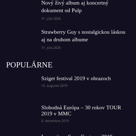
Nový živý album aj koncertný
dokument od Pulp
31. júla 2026
Strawberry Guy s nostalgickou láskou
aj na druhom albume
31. júla 2026
POPULÁRNE
Sziget festival 2019 v obrazoch
15. augusta 2019
Slobodná Európa – 30 rokov TOUR
2019 v MMC
8. decembra 2019