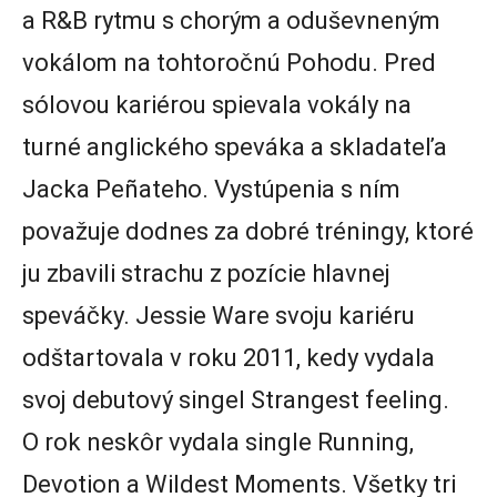
a R&B rytmu s chorým a oduševneným
vokálom na tohtoročnú Pohodu. Pred
sólovou kariérou spievala vokály na
turné anglického speváka a skladateľa
Jacka Peñateho. Vystúpenia s ním
považuje dodnes za dobré tréningy, ktoré
ju zbavili strachu z pozície hlavnej
speváčky. Jessie Ware svoju kariéru
odštartovala v roku 2011, kedy vydala
svoj debutový singel Strangest feeling.
O rok neskôr vydala single Running,
Devotion a Wildest Moments. Všetky tri