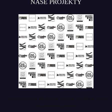
NAŠE PROJEKTY
Tento projekt z verejných zdrojov podporil: Fond
na podporu umenia