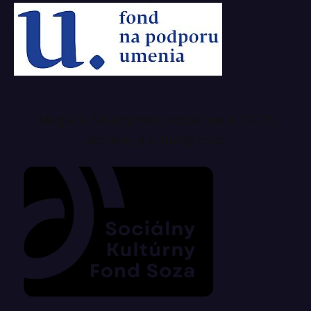
Magazín Musicpress podporuje aj SOZA
sociálny a kultúrny fond