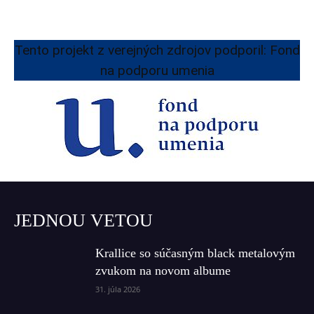
Tento projekt z verejných zdrojov podporil: Fond
na podporu umenia
JEDNOU VETOU
Krallice so súčasným black metalovým
zvukom na novom albume
31. júla 2026