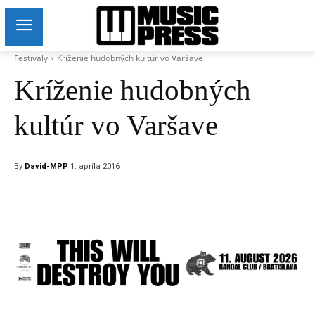
Festivaly
Kríženie hudobných kultúr vo Varšave
Kríženie hudobných
kultúr vo Varšave
By
David-MPP
1. apríla 2016