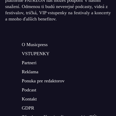
platforme PATREON nás môžeš podporiť v našom
snažení. Odmenou ti budú neverejné podcasty, videá z
festivalov, tričká, VIP vstupenky na festivaly a koncerty
a mnoho ďalších benefitov.
O Musicpress
VSTUPENKY
Partneri
Reklama
Ponuka pre redaktorov
Podcast
Kontakt
GDPR