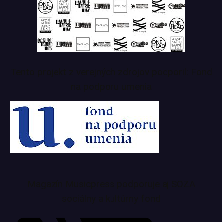
Tento projekt z verejných zdrojov podporil: Fond
na podporu umenia
Magazín Musicpress podporuje aj SOZA
sociálny a kultúrny fond