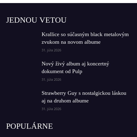
JEDNOU VETOU
Krallice so súčasným black metalovým
zvukom na novom albume
31. júla 2026
Nový živý album aj koncertný
dokument od Pulp
31. júla 2026
Strawberry Guy s nostalgickou láskou
aj na druhom albume
31. júla 2026
POPULÁRNE