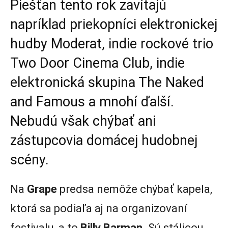
Piešťan tento rok zavítajú
napríklad priekopníci elektronickej
hudby Moderat, indie rockové trio
Two Door Cinema Club, indie
elektronická skupina The Naked
and Famous a mnohí ďalší.
Nebudú však chýbať ani
zástupcovia domácej hudobnej
scény.
Na
Grape
predsa nemôže chýbať kapela,
ktorá sa podiaľa aj na organizovaní
festivalu, a to
Billy Barman
. Sú stálicou