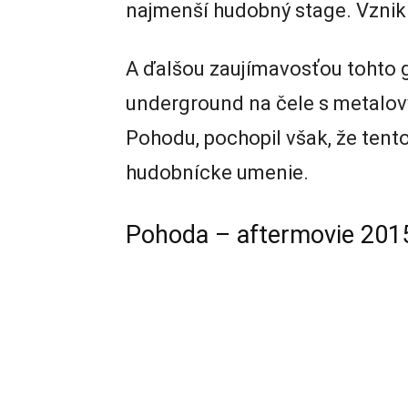
najmenší hudobný stage. Vznikn
A ďalšou zaujímavosťou tohto g
underground na čele s metalo
Pohodu, pochopil však, že ten
hudobnícke umenie.
Pohoda – aftermovie 201