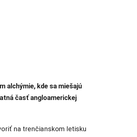
om alchýmie, kde sa miešajú
tatná časť angloamerickej
tvoriť na trenčianskom letisku