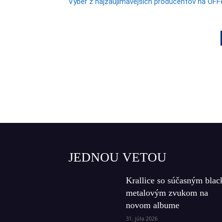
Výber z najzaujímavejších producentov na OFF
JEDNOU VETOU
Krallice so súčasným blac
metalovým zvukom na
novom albume
31. júla 2026