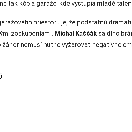
e tak kópia garáže, kde vystúpia mladé talen
arážového priestoru je, že podstatnú dramatu
vými zoskupeniami.
Michal Kaščák
sa dlho brá
to žáner nemusí nutne vyžarovať negatívne em
5