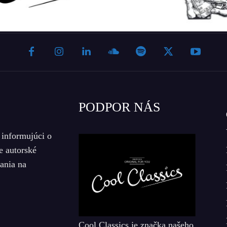
PODPOR NÁS
 informujúci o
e autorské
iania na
Cool Classics je značka našeho