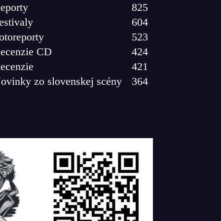
eporty
825
estivaly
604
otoreporty
523
ecenzie CD
424
ecenzie
421
ovinky zo slovenskej scény
364