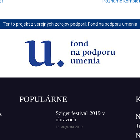
e!
Poznáme kompletn
Tento projekt z verejných zdrojov podporil: Fond na podporu umenia
POPULÁRNE
Sziget festival 2019 v
k
N
obrazoch
J
15. augusta 2019
N