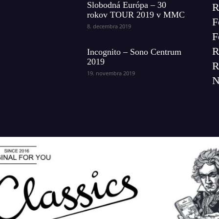
Slobodná Európa – 30
R
rokov TOUR 2019 v MMC
F
8. decembra 2019
F
R
Incognito – Sono Centrum
2019
R
19. novembra 2019
N