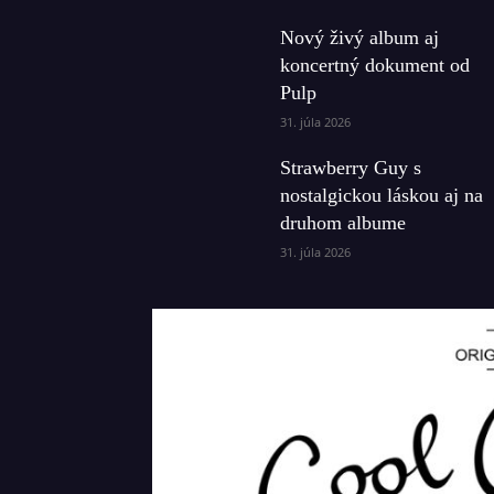
Nový živý album aj
koncertný dokument od
Pulp
31. júla 2026
Strawberry Guy s
nostalgickou láskou aj na
druhom albume
31. júla 2026