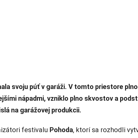
ala svoju púť v garáži. V tomto priestore pln
kejšími nápadmi, vzniklo plno skvostov a pods
islá na garážovej produkcii.
izátori festivalu
Pohoda
, ktorí sa rozhodli vy