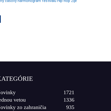
ý časový harmonogram festivalu Hip-hop Žije
KATEGÓRIE
ovinky
1721
ednou vetou
1336
ovinky zo zahraničia
935