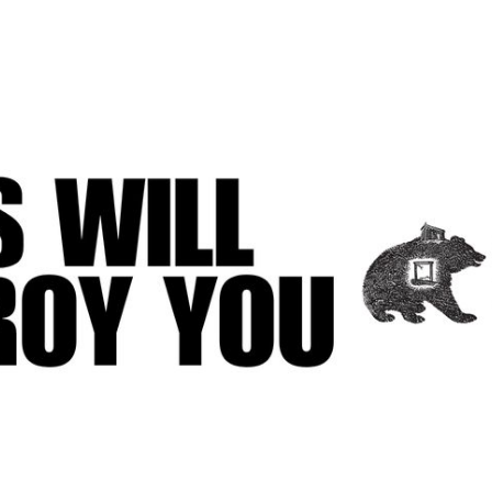
Zdieľam