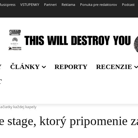
usicpress
VSTUPENKY
Partneri
Reklama
Ponuka pre redaktorov
Podcast
Y
ČLÁNKY
REPORTY
RECENZIE
T
ačiatky každej kapely
 stage, ktorý pripomenie z