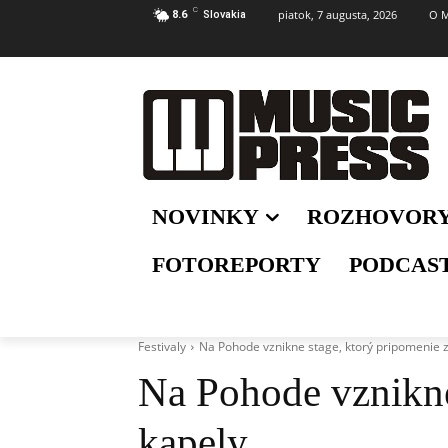
C
piatok, 7 augusta, 2026
O M
8.6
Slovakia
NOVINKY
ROZHOVOR
FOTOREPORTY
PODCAS
Festivaly
Na Pohode vznikne stage, ktorý pripomenie z
Na Pohode vznikne
kapely