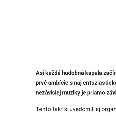
Asi každá hudobná kapela začín
prvé ambície s naj entuziastic
nezávislej muziky je priamo záv
Tento fakt si uvedomili aj organ