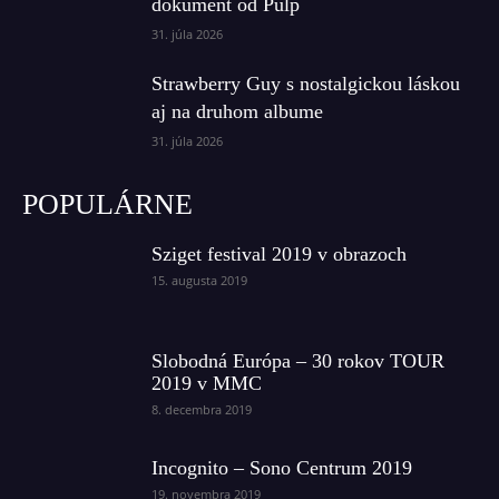
dokument od Pulp
31. júla 2026
Strawberry Guy s nostalgickou láskou
aj na druhom albume
31. júla 2026
POPULÁRNE
Sziget festival 2019 v obrazoch
15. augusta 2019
Slobodná Európa – 30 rokov TOUR
2019 v MMC
8. decembra 2019
Incognito – Sono Centrum 2019
19. novembra 2019