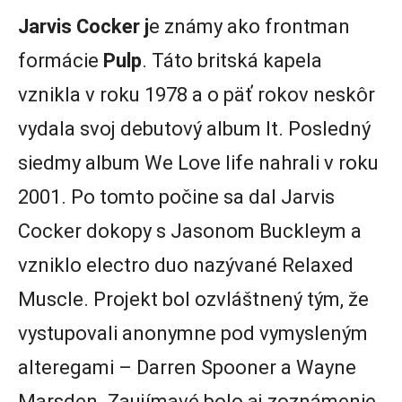
Jarvis Cocker j
e známy ako frontman
formácie
Pulp
. Táto britská kapela
vznikla v roku 1978 a o päť rokov neskôr
vydala svoj debutový album It. Posledný
siedmy album We Love life nahrali v roku
2001. Po tomto počine sa dal Jarvis
Cocker dokopy s Jasonom Buckleym a
vzniklo electro duo nazývané Relaxed
Muscle. Projekt bol ozvláštnený tým, že
vystupovali anonymne pod vymysleným
alteregami – Darren Spooner a Wayne
Marsden. Zaujímavé bolo aj zoznámenie