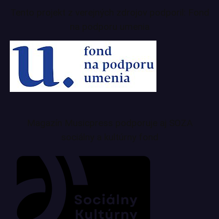
Tento projekt z verejných zdrojov podporil: Fond
na podporu umenia
Magazín Musicpress podporuje aj SOZA
sociálny a kultúrny fond