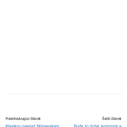
Predchádzajúci článok
Ďalší článok
Klasikou naprieč Nitrianskym
Bude to tiché, komorné a