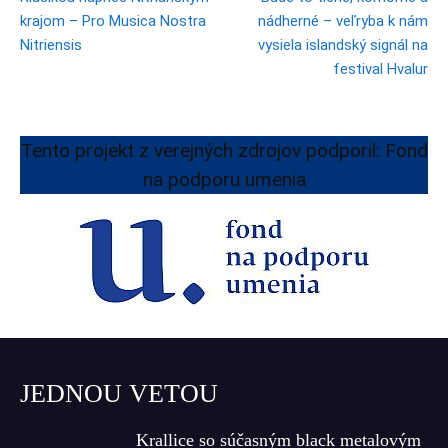
krajom – Pro Musica Nostra
nádherné – veľryba k nám
Nitriensis
vysiela islandský signál na
festival Hvalur
Tento projekt z verejných zdrojov podporil: Fond
na podporu umenia
JEDNOU VETOU
Krallice so súčasným black metalovým