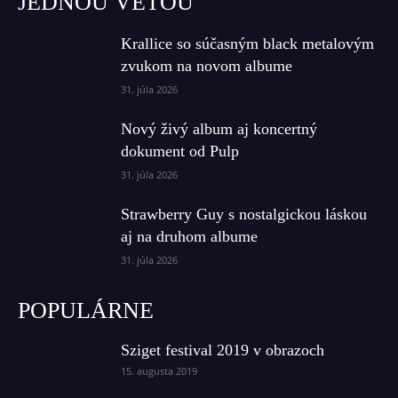
JEDNOU VETOU
Krallice so súčasným black metalovým
zvukom na novom albume
31. júla 2026
Nový živý album aj koncertný
dokument od Pulp
31. júla 2026
Strawberry Guy s nostalgickou láskou
aj na druhom albume
31. júla 2026
POPULÁRNE
Sziget festival 2019 v obrazoch
15. augusta 2019