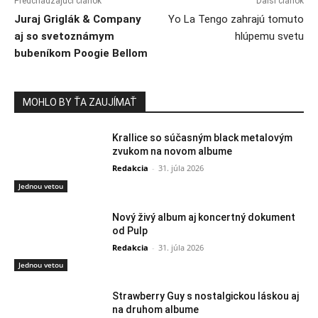
Predchádzajúci článok
Ďalší článok
Juraj Griglák & Company
Yo La Tengo zahrajú tomuto
aj so svetoznámym
hlúpemu svetu
bubeníkom Poogie Bellom
MOHLO BY ŤA ZAUJÍMAŤ
Krallice so súčasným black metalovým
zvukom na novom albume
Redakcia
-
31. júla 2026
Jednou vetou
Nový živý album aj koncertný dokument
od Pulp
Redakcia
-
31. júla 2026
Jednou vetou
Strawberry Guy s nostalgickou láskou aj
na druhom albume