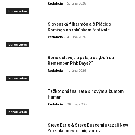
Redakcia
-
5. júna 2026
Jednou vetou
Slovenská filharmónia & Plácido
Domingo na rakúskom festivale
Redakcia
-
4. júna 2026
Jednou vetou
Boris oslavujú a pýtajú sa „Do You
Remember Pink Days?“
Redakcia
-
1. júna 2026
Jednou vetou
Ťažkotonážna Irata s novým albumom
Human
Redakcia
-
28. mája 2026
Jednou vetou
Steve Earle & Steve Buscemi ukázali New
York ako mesto imigrantov