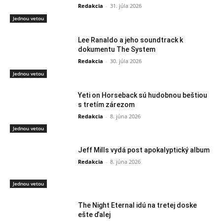
Redakcia
-
31. júla 2026
Jednou vetou
Lee Ranaldo a jeho soundtrack k
dokumentu The System
Redakcia
-
30. júla 2026
Jednou vetou
Yeti on Horseback sú hudobnou beštiou
s tretím zárezom
Redakcia
-
8. júna 2026
Jednou vetou
Jeff Mills vydá post apokalyptický album
Redakcia
-
8. júna 2026
Jednou vetou
The Night Eternal idú na tretej doske
ešte ďalej