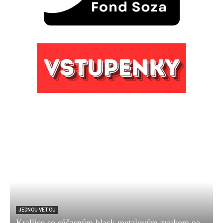
JEDNOU VETOU
Krallice so súčasným black metalovým zvukom na