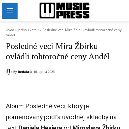
Úvod
Jednou vetou
Posledné veci Mira Žbirku ovládli tohtoročné ceny
Anděl
Posledné veci Mira Žbirku
ovládli tohtoročné ceny Anděl
By
Redakcia
16. apríla 2023
Album Posledné veci, ktorý je
pomenovaný podľa úvodnej skladby na
text
Daniela Heviera
od
Miroslava Žbirku,