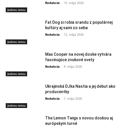
Redakcia
-
15. mája 2026
Jednou vetou
Fat Dog si robia srandu z populárnej
kultúry aj sami zo seba
Redakcia
-
12. mája 2026
Jednou vetou
Max Cooper na novej doske vytvára
fascinujúce zvukové svety
Redakcia
-
8. mája 2026
Jednou vetou
Ukrajinská DJka Nastia a jej debut ako
producentky
Redakcia
-
7. mája 2026
Jednou vetou
The Lemon Twigs s novou doskou aj
európskym turné