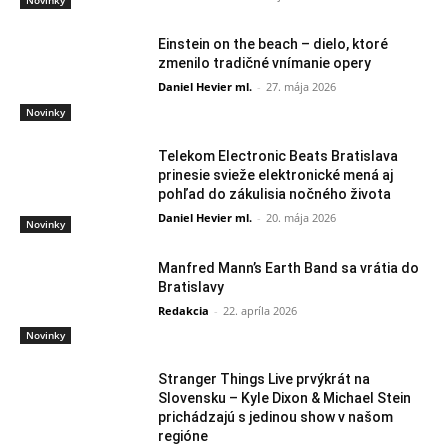
Novinky
Einstein on the beach – dielo, ktoré
zmenilo tradičné vnímanie opery
Daniel Hevier ml.
-
27. mája 2026
Novinky
Telekom Electronic Beats Bratislava
prinesie svieže elektronické mená aj
pohľad do zákulisia nočného života
Daniel Hevier ml.
-
20. mája 2026
Novinky
Manfred Mann’s Earth Band sa vrátia do
Bratislavy
Redakcia
-
22. apríla 2026
Novinky
Stranger Things Live prvýkrát na
Slovensku – Kyle Dixon & Michael Stein
prichádzajú s jedinou show v našom
regióne