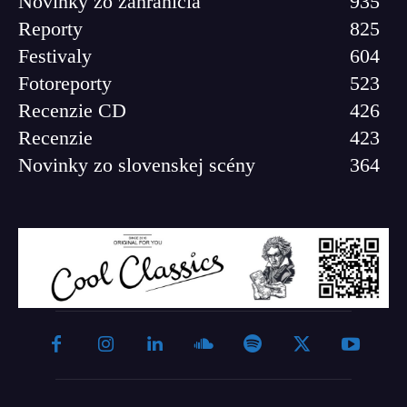
Novinky zo zahraničia
935
Reporty
825
Festivaly
604
Fotoreporty
523
Recenzie CD
426
Recenzie
423
Novinky zo slovenskej scény
364