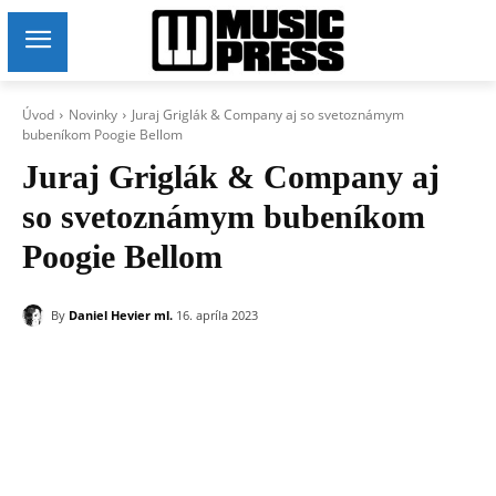
Úvod
Novinky
Juraj Griglák & Company aj so svetoznámym
bubeníkom Poogie Bellom
Juraj Griglák & Company aj
so svetoznámym bubeníkom
Poogie Bellom
By
Daniel Hevier ml.
16. apríla 2023