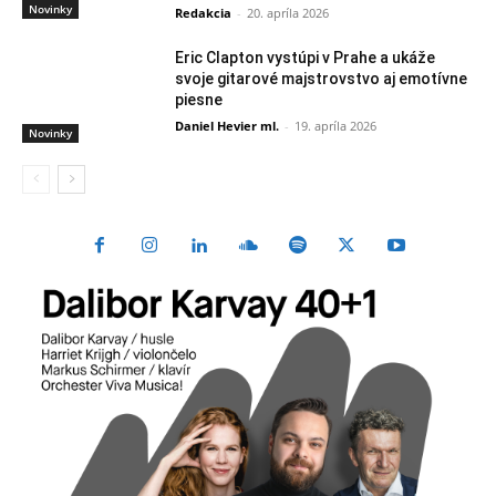
Novinky
Redakcia
-
20. apríla 2026
Eric Clapton vystúpi v Prahe a ukáže
svoje gitarové majstrovstvo aj emotívne
piesne
Daniel Hevier ml.
-
19. apríla 2026
Novinky