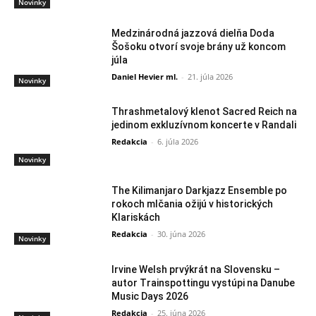
Novinky
Medzinárodná jazzová dielňa Doda
Šošoku otvorí svoje brány už koncom
júla
Daniel Hevier ml.
-
21. júla 2026
Novinky
Thrashmetalový klenot Sacred Reich na
jedinom exkluzívnom koncerte v Randali
Redakcia
-
6. júla 2026
Novinky
The Kilimanjaro Darkjazz Ensemble po
rokoch mlčania ožijú v historických
Klariskách
Redakcia
-
30. júna 2026
Novinky
Irvine Welsh prvýkrát na Slovensku –
autor Trainspottingu vystúpi na Danube
Music Days 2026
Redakcia
-
25. júna 2026