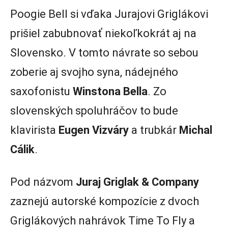
Poogie Bell si vďaka Jurajovi Griglákovi
prišiel zabubnovať niekoľkokrát aj na
Slovensko. V tomto návrate so sebou
zoberie aj svojho syna, nádejného
saxofonistu
Winstona Bella
. Zo
slovenských spoluhráčov to bude
klavirista
Eugen Vizváry
a trubkár
Michal
Cálik
.
Pod názvom
Juraj Griglak & Company
zaznejú autorské kompozície z dvoch
Griglákových nahrávok Time To Fly a