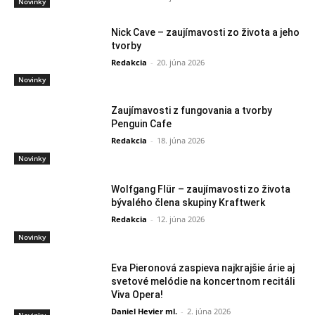
Novinky
Nick Cave – zaujímavosti zo života a jeho
tvorby
Redakcia
-
20. júna 2026
Novinky
Zaujímavosti z fungovania a tvorby
Penguin Cafe
Redakcia
-
18. júna 2026
Novinky
Wolfgang Flür – zaujímavosti zo života
bývalého člena skupiny Kraftwerk
Redakcia
-
12. júna 2026
Novinky
Eva Pieronová zaspieva najkrajšie árie aj
svetové melódie na koncertnom recitáli
Viva Opera!
Daniel Hevier ml.
-
2. júna 2026