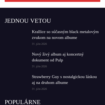
JEDNOU VETOU
Krallice so súčasným black metalovým
zvukom na novom albume
31. júla 2026
Nový živý album aj koncertný
dokument od Pulp
31. júla 2026
Strawberry Guy s nostalgickou láskou
aj na druhom albume
31. júla 2026
POPULÁRNE