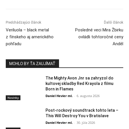
Predchádzajúci článok
Ďalší článok
Veriluola – black metal
Posledné veci Mira Žbirku
z fínskeho aj amerického
ovládli tohtoročné ceny
pohľadu
Anděl
MOHLO BY ŤA ZAUJÍMAŤ
The Mighty Avon Jnr sa zahryzol do
kultovej skladby Red Krayola z filmu
Born in Flames
Daniel Hevier ml.
-
6. augusta 2026
Novinky
Post-rockový soundtrack tohto leta –
This Will Destroy You v Bratislave
Daniel Hevier ml.
-
30. júla 2026