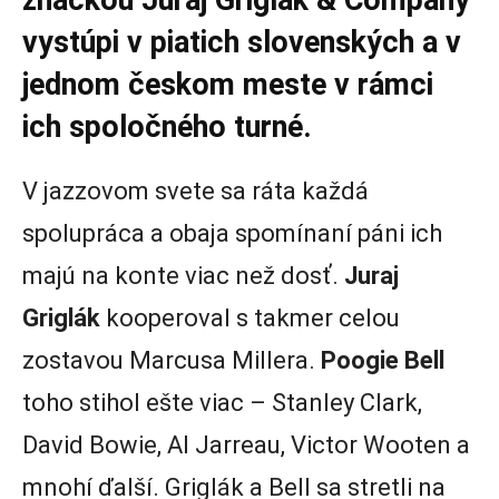
značkou Juraj Griglák & Company
vystúpi v piatich slovenských a v
jednom českom meste v rámci
ich spoločného turné.
V jazzovom svete sa ráta každá
spolupráca a obaja spomínaní páni ich
majú na konte viac než dosť.
Juraj
Griglák
kooperoval s takmer celou
zostavou Marcusa Millera.
Poogie Bell
toho stihol ešte viac – Stanley Clark,
David Bowie, Al Jarreau, Victor Wooten a
mnohí ďalší. Griglák a Bell sa stretli na