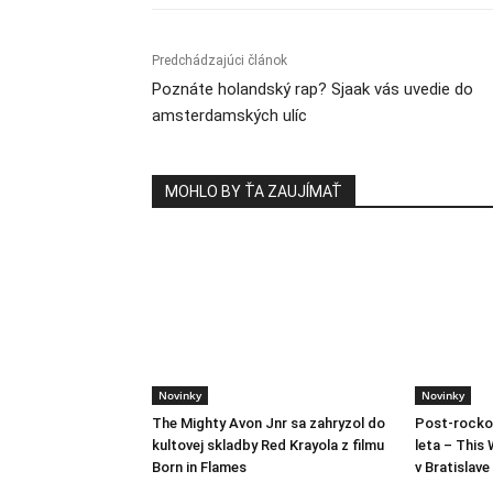
Predchádzajúci článok
Poznáte holandský rap? Sjaak vás uvedie do
amsterdamských ulíc
MOHLO BY ŤA ZAUJÍMAŤ
Novinky
Novinky
The Mighty Avon Jnr sa zahryzol do
Post-rocko
kultovej skladby Red Krayola z filmu
leta – This 
Born in Flames
v Bratislave