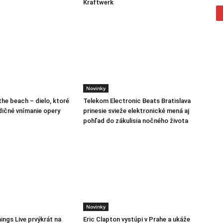
Kraftwerk
Novinky
the beach – dielo, ktoré
Telekom Electronic Beats Bratislava
dičné vnímanie opery
prinesie svieže elektronické mená aj
pohľad do zákulisia nočného života
Novinky
ings Live prvýkrát na
Eric Clapton vystúpi v Prahe a ukáže