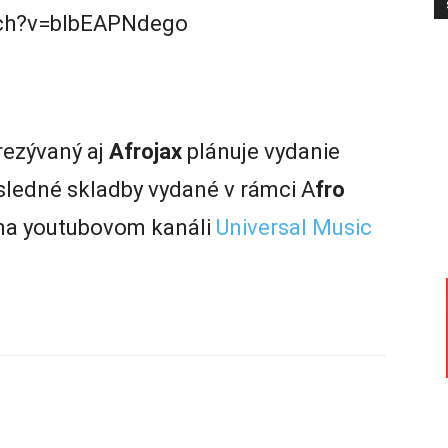
tch?v=bIbEAPNdego
rezývaný aj
Afrojax
plánuje vydanie
ledné skladby vydané v rámci A
fro
 na youtubovom kanáli
Universal Music