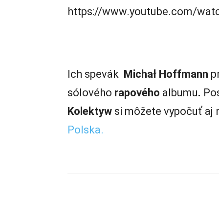
https://www.youtube.com/wa
Ich spevák
Michał Hoffmann
p
sólového
rapového
albumu
.
Pos
Kolektyw
si môžete vypočuť aj
Polska.
Zdieľam