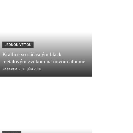
JEDNOU VETOU
Krallice so súčasným black
metalovým zvukom na novom albume
Redakcia
-
31. júla 2026