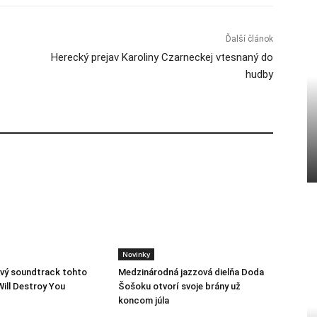
Ďalší článok
Herecký prejav Karoliny Czarneckej vtesnaný do
hudby
Novinky
vý soundtrack tohto
Medzinárodná jazzová dielňa Doda
Will Destroy You
Šošoku otvorí svoje brány už
koncom júla