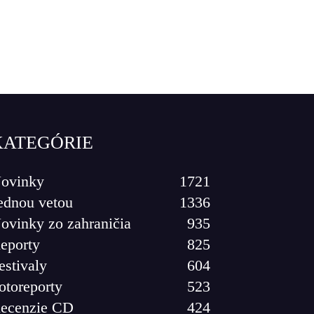
KATEGÓRIE
ovinky
1721
ednou vetou
1336
ovinky zo zahraničia
935
eporty
825
estivaly
604
otoreporty
523
ecenzie CD
424