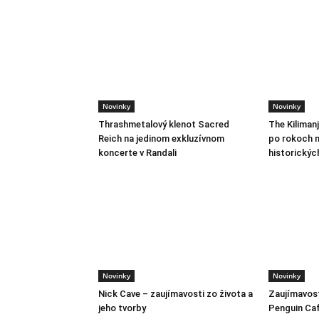
Novinky
Novinky
Thrashmetalový klenot Sacred
The Kiliman
Reich na jedinom exkluzívnom
po rokoch m
koncerte v Randali
historickýc
Novinky
Novinky
Nick Cave – zaujímavosti zo života a
Zaujímavost
jeho tvorby
Penguin Ca