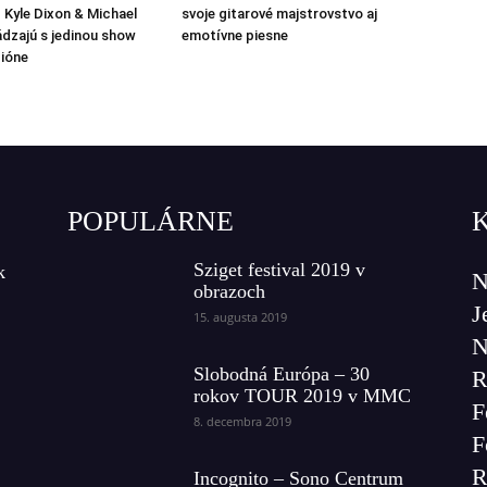
 Kyle Dixon & Michael
svoje gitarové majstrovstvo aj
ádzajú s jedinou show
emotívne piesne
ióne
POPULÁRNE
Sziget festival 2019 v
k
N
obrazoch
J
15. augusta 2019
N
Slobodná Európa – 30
R
rokov TOUR 2019 v MMC
F
8. decembra 2019
F
R
Incognito – Sono Centrum