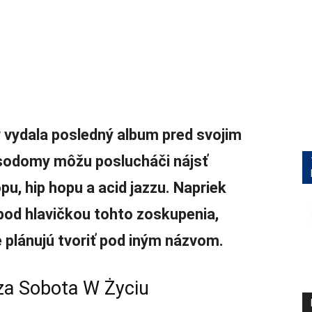
 vydala posledný album pred svojim
sodomy môžu poslucháči nájsť
u, hip hopu a acid jazzu. Napriek
pod hlavičkou tohto zoskupenia,
e plánujú tvoriť pod iným názvom.
za Sobota W Życiu