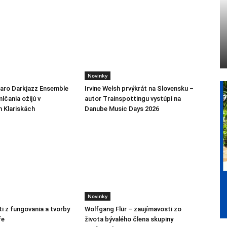
Novinky
jaro Darkjazz Ensemble
Irvine Welsh prvýkrát na Slovensku –
lčania ožijú v
autor Trainspottingu vystúpi na
h Klariskách
Danube Music Days 2026
Novinky
i z fungovania a tvorby
Wolfgang Flür – zaujímavosti zo
fe
života bývalého člena skupiny