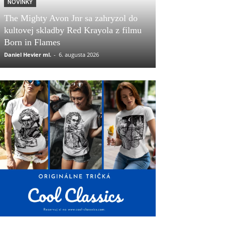
NOVINKY
The Mighty Avon Jnr sa zahryzol do
kultovej skladby Red Krayola z filmu
Born in Flames
Daniel Hevier ml.
-
6. augusta 2026