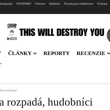
usicpress
VSTUPENKY
Partneri
Reklama
Ponuka pre redaktorov
Podcast
Y
ČLÁNKY
REPORTY
RECENZIE
T
šak ostávajú
a rozpadá, hudobníci