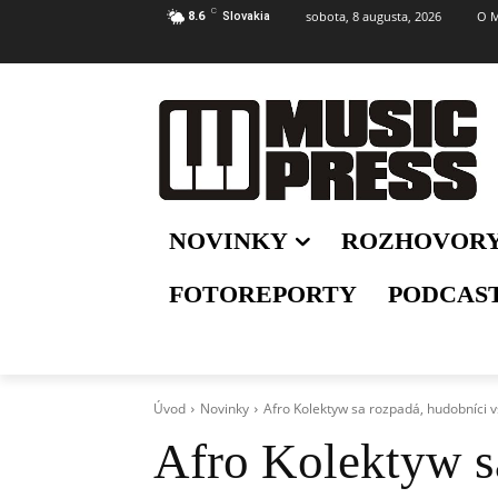
C
sobota, 8 augusta, 2026
O M
8.6
Slovakia
NOVINKY
ROZHOVOR
FOTOREPORTY
PODCAS
Úvod
Novinky
Afro Kolektyw sa rozpadá, hudobníci v
Afro Kolektyw s