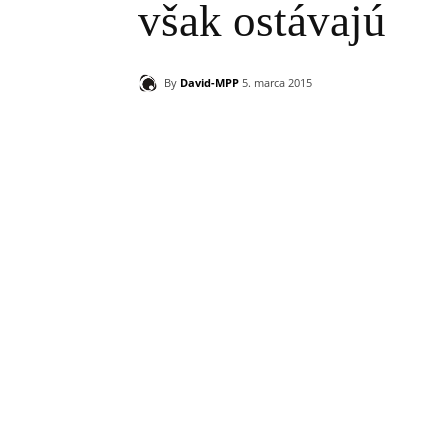
však ostávajú
By
David-MPP
5. marca 2015
Zdieľam