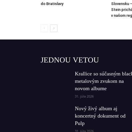
do Bratislavy
Slovensku –
Stein prich
v našom reg
JEDNOU VETOU
Krallice so súčasným blac
metalovým zvukom na
novom albume
31. júla 2026
Nový živý album aj
koncertný dokument od
Pulp
31. júla 2026