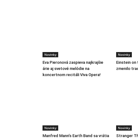
Novinky
Novinky
Eva Pieronová zaspieva najkrajšie
Einstein on 
árie aj svetové melódie na
zmenilo tra
koncertnom recitáli Viva Opera!
Novinky
Novinky
Manfred Mann’s Earth Band sa vrátia
Stranger Th