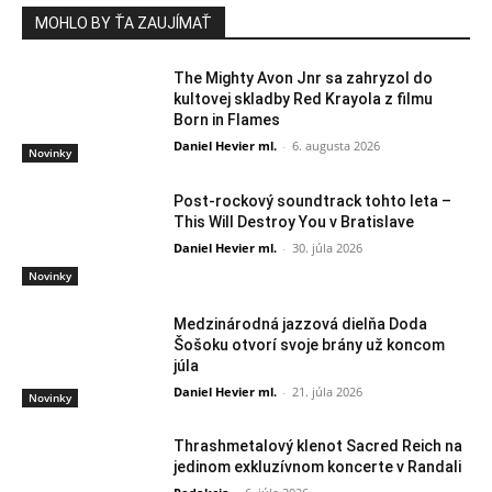
MOHLO BY ŤA ZAUJÍMAŤ
The Mighty Avon Jnr sa zahryzol do
kultovej skladby Red Krayola z filmu
Born in Flames
Daniel Hevier ml.
-
6. augusta 2026
Novinky
Post-rockový soundtrack tohto leta –
This Will Destroy You v Bratislave
Daniel Hevier ml.
-
30. júla 2026
Novinky
Medzinárodná jazzová dielňa Doda
Šošoku otvorí svoje brány už koncom
júla
Daniel Hevier ml.
-
21. júla 2026
Novinky
Thrashmetalový klenot Sacred Reich na
jedinom exkluzívnom koncerte v Randali