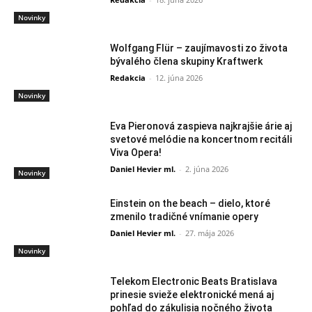
Novinky
Wolfgang Flür – zaujímavosti zo života
bývalého člena skupiny Kraftwerk
Redakcia
-
12. júna 2026
Novinky
Eva Pieronová zaspieva najkrajšie árie aj
svetové melódie na koncertnom recitáli
Viva Opera!
Daniel Hevier ml.
-
2. júna 2026
Novinky
Einstein on the beach – dielo, ktoré
zmenilo tradičné vnímanie opery
Daniel Hevier ml.
-
27. mája 2026
Novinky
Telekom Electronic Beats Bratislava
prinesie svieže elektronické mená aj
pohľad do zákulisia nočného života