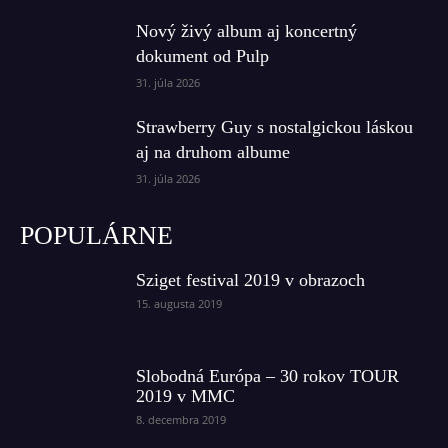
Nový živý album aj koncertný
dokument od Pulp
31. júla 2026
Strawberry Guy s nostalgickou láskou
aj na druhom albume
31. júla 2026
POPULÁRNE
Sziget festival 2019 v obrazoch
15. augusta 2019
Slobodná Európa – 30 rokov TOUR
2019 v MMC
8. decembra 2019