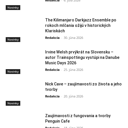
Redakcia
-
6. júla 2026
Novinky
The Kilimanjaro Darkjazz Ensemble po
rokoch mlčania ožijú v historických
Klariskách
Redakcia
-
30. júna 2026
Novinky
Irvine Welsh prvýkrát na Slovensku –
autor Trainspottingu vystúpi na Danube
Music Days 2026
Redakcia
-
25. júna 2026
Novinky
Nick Cave – zaujímavosti zo života a jeho
tvorby
Redakcia
-
20. júna 2026
Novinky
Zaujímavosti z fungovania a tvorby
Penguin Cafe
Redakcia
-
18. júna 2026