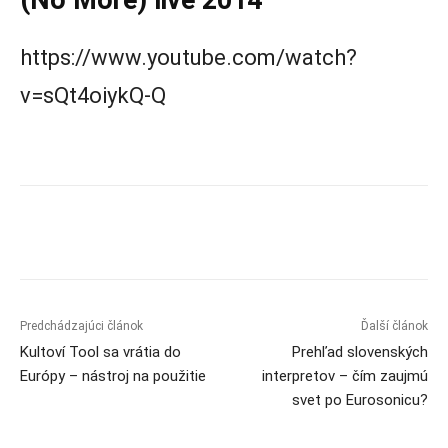
(No More) live 2014
https://www.youtube.com/watch?
v=sQt4oiykQ-Q
Predchádzajúci článok
Ďalší článok
Kultoví Tool sa vrátia do
Prehľad slovenských
Európy – nástroj na použitie
interpretov – čím zaujmú
svet po Eurosonicu?