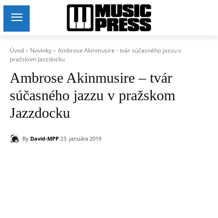
Úvod
Novinky
Ambrose Akinmusire - tvár súčasného jazzu v
pražskom Jazzdocku
Ambrose Akinmusire – tvár
súčasného jazzu v pražskom
Jazzdocku
By
David-MPP
23. januára 2019