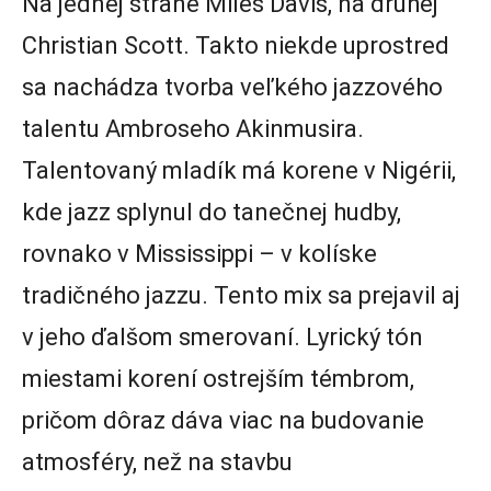
Na jednej strane Miles Davis, na druhej
Christian Scott. Takto niekde uprostred
sa nachádza tvorba veľkého jazzového
talentu Ambroseho Akinmusira.
Talentovaný mladík má korene v Nigérii,
kde jazz splynul do tanečnej hudby,
rovnako v Mississippi – v kolíske
tradičného jazzu. Tento mix sa prejavil aj
v jeho ďalšom smerovaní. Lyrický tón
miestami korení ostrejším témbrom,
pričom dôraz dáva viac na budovanie
atmosféry, než na stavbu