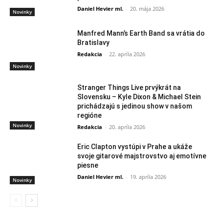
Daniel Hevier ml.
-
20. mája 2026
Novinky
Manfred Mann’s Earth Band sa vrátia do
Bratislavy
Redakcia
-
22. apríla 2026
Novinky
Stranger Things Live prvýkrát na
Slovensku – Kyle Dixon & Michael Stein
prichádzajú s jedinou show v našom
regióne
Novinky
Redakcia
-
20. apríla 2026
Eric Clapton vystúpi v Prahe a ukáže
svoje gitarové majstrovstvo aj emotívne
piesne
Daniel Hevier ml.
-
19. apríla 2026
Novinky