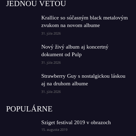
JEDNOU VETOU
Krallice so súčasným black metalovým
zvukom na novom albume
31. júla 2026
Nový živý album aj koncertný
dokument od Pulp
31. júla 2026
Strawberry Guy s nostalgickou láskou
aj na druhom albume
31. júla 2026
POPULÁRNE
Sziget festival 2019 v obrazoch
15. augusta 2019