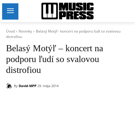
Úvod
Novinky
Belasý Motýľ - koncert na podporu ľudí so svalovou
distrofiou
Belasý Motýľ – koncert na
podporu ľudí so svalovou
distrofiou
By
David-MPP
29. mája 2014