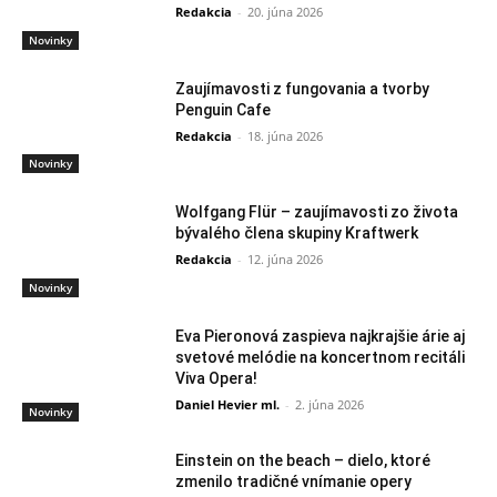
Redakcia
-
20. júna 2026
Novinky
Zaujímavosti z fungovania a tvorby
Penguin Cafe
Redakcia
-
18. júna 2026
Novinky
Wolfgang Flür – zaujímavosti zo života
bývalého člena skupiny Kraftwerk
Redakcia
-
12. júna 2026
Novinky
Eva Pieronová zaspieva najkrajšie árie aj
svetové melódie na koncertnom recitáli
Viva Opera!
Daniel Hevier ml.
-
2. júna 2026
Novinky
Einstein on the beach – dielo, ktoré
zmenilo tradičné vnímanie opery