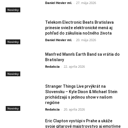
Daniel Hevier ml.
-
27. mája 2026
Novinky
Telekom Electronic Beats Bratislava
prinesie svieže elektronické mená aj
pohľad do zákulisia nočného života
Daniel Hevier ml.
-
20. mája 2026
Novinky
Manfred Mann’s Earth Band sa vrátia do
Bratislavy
Redakcia
-
22. apríla 2026
Novinky
Stranger Things Live prvýkrát na
Slovensku – Kyle Dixon & Michael Stein
prichádzajú s jedinou show v našom
regióne
Novinky
Redakcia
-
20. apríla 2026
Eric Clapton vystúpi v Prahe a ukáže
svoje gitarové majstrovstvo aj emotívne