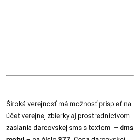
Široká verejnosť má možnosť prispieť na
účet verejnej zbierky aj prostredníctvom
zaslania darcovskej sms s textom –
dms
moty
l – na číslo
877.
Cena darcovskej