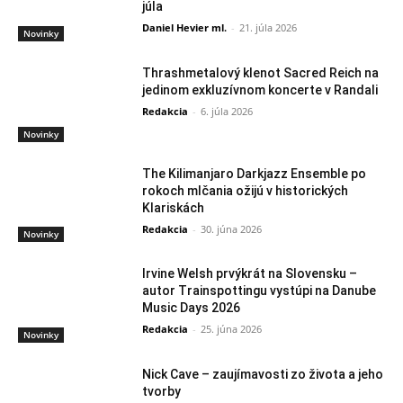
júla
Daniel Hevier ml.
-
21. júla 2026
Novinky
Thrashmetalový klenot Sacred Reich na
jedinom exkluzívnom koncerte v Randali
Redakcia
-
6. júla 2026
Novinky
The Kilimanjaro Darkjazz Ensemble po
rokoch mlčania ožijú v historických
Klariskách
Redakcia
-
30. júna 2026
Novinky
Irvine Welsh prvýkrát na Slovensku –
autor Trainspottingu vystúpi na Danube
Music Days 2026
Redakcia
-
25. júna 2026
Novinky
Nick Cave – zaujímavosti zo života a jeho
tvorby