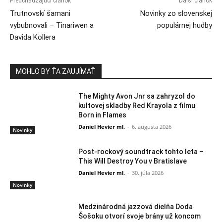
Predchádzajúci článok
Ďalší článok
Trutnovskí šamani
Novinky zo slovenskej
vybubnovali – Tinariwen a
populárnej hudby
Davida Kollera
MOHLO BY ŤA ZAUJÍMAŤ
The Mighty Avon Jnr sa zahryzol do
kultovej skladby Red Krayola z filmu
Born in Flames
Daniel Hevier ml.
-
6. augusta 2026
Novinky
Post-rockový soundtrack tohto leta –
This Will Destroy You v Bratislave
Daniel Hevier ml.
-
30. júla 2026
Novinky
Medzinárodná jazzová dielňa Doda
Šošoku otvorí svoje brány už koncom