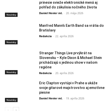
prinesie svieže elektronické mená aj
pohľad do zákulisia nočného života
Daniel Hevier ml.
-
20. mája 2026
Novinky
Manfred Mann’s Earth Band sa vrátia do
Bratislavy
Redakcia
-
22. apríla 2026
Novinky
Stranger Things Live prvýkrát na
Slovensku – Kyle Dixon & Michael Stein
prichádzajú s jedinou show v našom
regióne
Novinky
Redakcia
-
20. apríla 2026
Eric Clapton vystúpi v Prahe a ukáže
svoje gitarové majstrovstvo aj emotívne
piesne
Daniel Hevier ml.
-
19. apríla 2026
Novinky