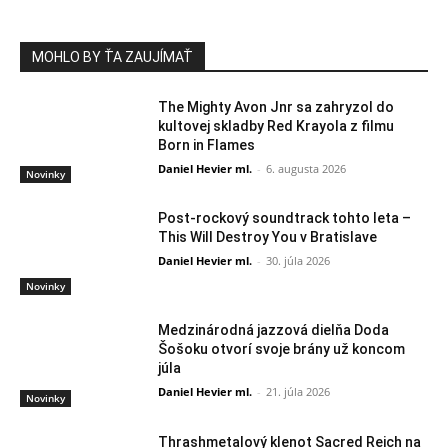
MOHLO BY ŤA ZAUJÍMAŤ
The Mighty Avon Jnr sa zahryzol do
kultovej skladby Red Krayola z filmu
Born in Flames
Daniel Hevier ml.
-
6. augusta 2026
Novinky
Post-rockový soundtrack tohto leta –
This Will Destroy You v Bratislave
Daniel Hevier ml.
-
30. júla 2026
Novinky
Medzinárodná jazzová dielňa Doda
Šošoku otvorí svoje brány už koncom
júla
Daniel Hevier ml.
-
21. júla 2026
Novinky
Thrashmetalový klenot Sacred Reich na