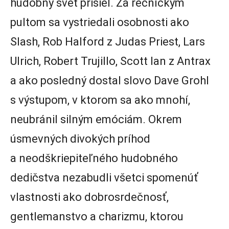
hudobný svet prišiel. Za rečníckym
pultom sa vystriedali osobnosti ako
Slash, Rob Halford z Judas Priest, Lars
Ulrich, Robert Trujillo, Scott Ian z Antrax
a ako posledný dostal slovo Dave Grohl
s výstupom, v ktorom sa ako mnohí,
neubránil silným emóciám. Okrem
úsmevných divokých príhod
a neodškriepiteľného hudobného
dedičstva nezabudli všetci spomenúť
vlastnosti ako dobrosrdečnosť,
gentlemanstvo a charizmu, ktorou