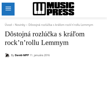
Úvod
Novinky
Dôstojná rozlúčka s kráľom rock'n'rollu Lemmym
Dôstojná rozlúčka s kráľom
rock’n’rollu Lemmym
By
David-MPP
11. januára 2016