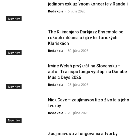
jedinom exkluzívnom koncerte v Randali
Redakcia
-
6. júla 2026
Novinky
The Kilimanjaro Darkjazz Ensemble po
rokoch mlčania ožijú v historických
Klariskách
Redakcia
-
30. júna 2026
Novinky
Irvine Welsh prvýkrát na Slovensku –
autor Trainspottingu vystúpi na Danube
Music Days 2026
Redakcia
-
25. júna 2026
Novinky
Nick Cave – zaujímavosti zo života a jeho
tvorby
Redakcia
-
20. júna 2026
Novinky
Zaujímavosti z fungovania a tvorby