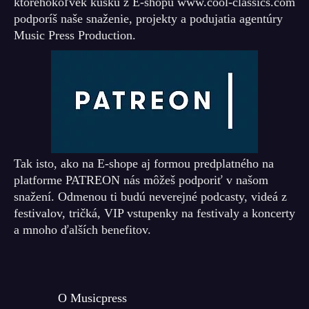
ktoréhokoľvek kúsku z E-shopu www.cool-classics.com
podporíš naše snaženie, projekty a podujatia agentúry
Music Press Production.
Tak isto, ako na E-shope aj formou predplatného na
platforme PATREON nás môžeš podporiť v našom
snažení. Odmenou ti budú neverejné podcasty, videá z
festivalov, tričká, VIP vstupenky na festivaly a koncerty
a mnoho ďalších benefitov.
O Musicpress