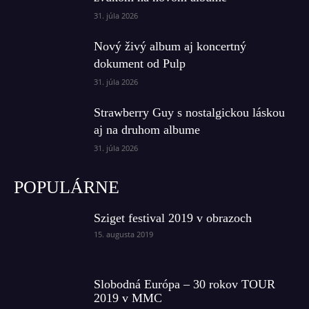
31. júla 2026
Nový živý album aj koncertný
dokument od Pulp
31. júla 2026
Strawberry Guy s nostalgickou láskou
aj na druhom albume
31. júla 2026
POPULÁRNE
Sziget festival 2019 v obrazoch
15. augusta 2019
Slobodná Európa – 30 rokov TOUR
2019 v MMC