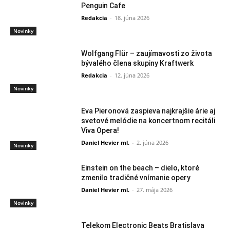
Penguin Cafe
Redakcia
-
18. júna 2026
Novinky
Wolfgang Flür – zaujímavosti zo života
bývalého člena skupiny Kraftwerk
Redakcia
-
12. júna 2026
Novinky
Eva Pieronová zaspieva najkrajšie árie aj
svetové melódie na koncertnom recitáli
Viva Opera!
Daniel Hevier ml.
-
2. júna 2026
Novinky
Einstein on the beach – dielo, ktoré
zmenilo tradičné vnímanie opery
Daniel Hevier ml.
-
27. mája 2026
Novinky
Telekom Electronic Beats Bratislava